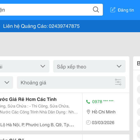
Đăng tin
Liên hệ Quảng Cáo: 02439747875
B
Khoảng giá
ước Giá Rẽ Hcm Các Tỉnh
0978 *** ***
Hồ Chí Minh
n Nước Các Công Trình Nhà Dân Dụng : Nhà
 &Ndash; Điện Nước Công
03/03/2026
 Lộ Hà Nội, P, Phước Long B, Q9, Tp