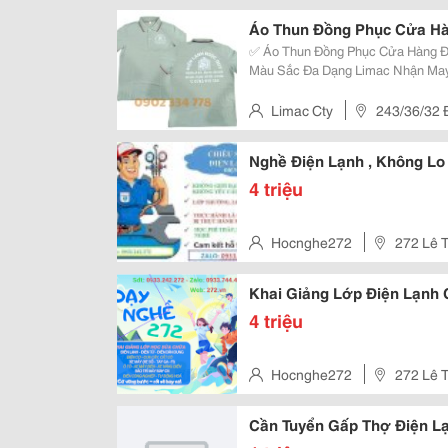
Đông A , Quận Bình Tân , Hcm
Áo Thun Đồng Phục Cửa Hà
✅ Áo Thun Đồng Phục Cửa Hàng Đ
Màu Sắc Đa Dạng Limac Nhận May Áo Thun Đồng Phục Chuyên Nghiệp Cho
Các Trung Tâm Điện Máy, Cửa Hàng Sử
Sấu Mềm Mịn, Co Giãn Tốt In Logo 
Limac Cty
243/36/32 Đ
Đông A , Quận Bình Tân , Hcm
Nghề Điện Lạnh , Không Lo
4 triệu
Hocnghe272
272 Lê T
Dương, Vietnam
Khai Giảng Lớp Điện Lạnh 
4 triệu
Hocnghe272
272 Lê T
Dương, Vietnam
Cần Tuyển Gấp Thợ Điện Lạ