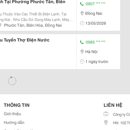
nh Tại Phường Phước Tân, Biên
0907 *** ***
Đồng Nai
 Thuộc Vào Các Thiết Bị Điện Lạnh. Tại
ng Nai , Nhu Cầu Sử Dụng Máy Lạnh, Máy
13/05/2026
 Theo Đó Là Nhu Cầu Bảo Trì, Bảo Dưỡng
Phước Tân, Biên Hòa, Đồng Nai
Cố....
ếu Tuyển Thợ Điện Nước
0985 *** ***
Hà Nội
1 ngày trước
THÔNG TIN
LIÊN HỆ
Giới thiệu
Công ty C
Hướng dẫn
HN: 102 T