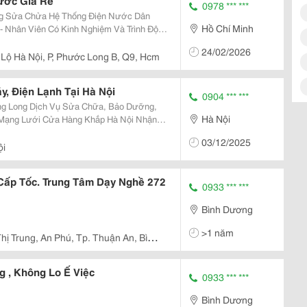
ước Giá Rẽ
0978 *** ***
Hồ Chí Minh
24/02/2026
 Lộ Hà Nội, P, Phước Long B, Q9, Hcm
, Điện Lạnh Tại Hà Nội
0904 *** ***
ng Long Dịch Vụ Sửa Chữa, Bảo Dưỡng,
Hà Nội
i Mạng Lưới Cửa Hàng Khắp Hà Nội Nhận
llip; Tại Nhà &Amp; Cơ Quan. Điều Hòa -
03/12/2025
 - Lò...
ội
Cấp Tốc. Trung Tâm Dạy Nghề 272
0933 *** ***
Bình Dương
>1 năm
hị Trung, An Phú, Tp. Thuận An, Bình
g , Không Lo Ế Việc
0933 *** ***
Bình Dương