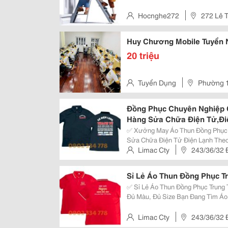
Hocnghe272
272 Lê T
Dương, Vietnam
Huy Chương Mobile Tuyển 
20 triệu
Tuyển Dụng
Phường 1
Đồng Phục Chuyên Nghiệp 
Hàng Sửa Chữa Điện Tử,Đi
✅ Xưởng May Áo Thun Đồng Phục
Sửa Chữa Điện Tử Điện Lạnh Theo Yêu Cầu Bạn Đang Cần 
Nghiệp Cho Trung Tâm Điện Máy ,
Limac Cty
243/36/32 Đ
Lạnh ? Limac Nhận May Sỉ Lẻ Áo T
Đông A , Quận Bình Tân , Hcm
Sỉ Lẻ Áo Thun Đồng Phục T
✅ Sỉ Lẻ Áo Thun Đồng Phục Trung
Đủ Màu, Đủ Size Bạn Đang Tìm Áo Thun Đồng Phục Đẹp, Chất Lượng Cho
Cửa Hàng Điện Máy, Trung Tâm S
Limac Nhận May In Logo Theo Yêu 
Limac Cty
243/36/32 Đ