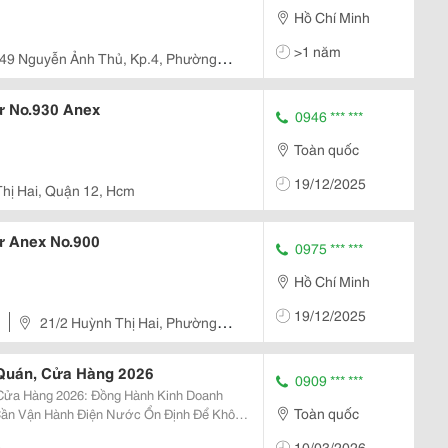
Hồ Chí Minh
>1 năm
49 Nguyễn Ảnh Thủ, Kp.4, Phường
ử No.930 Anex
0946 *** ***
Toàn quốc
19/12/2025
hị Hai, Quận 12, Hcm
ử Anex No.900
0975 *** ***
Hồ Chí Minh
19/12/2025
21/2 Huỳnh Thị Hai, Phường
Quán, Cửa Hàng 2026
0909 *** ***
ửa Hàng 2026: Đồng Hành Kinh Doanh
Toàn quốc
ần Vận Hành Điện Nước Ổn Định Để Không
g Cung Cấp Dịch Vụ Sửa Chữa Nhanh: Xử
10/03/2026