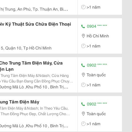
>1 năm
hị Trung, An Phú, Tp. Thuận An, Bình
Nv Kỹ Thuật Sửa Chữa Điện Thoại
0904 *** ***
Hồ Chí Minh
>1 năm
5, Quận 10, Tp Hồ Chí Minh
Cho Trung Tâm Điện Máy, Cửa
0902 *** ***
ện Lạn
Toàn quốc
 Trung Tâm Điện Máy &Ndash; Cửa Hàng
Đồng Phục Chuyên
>1 năm
 Cửa Hàng Sửa Chữa Điện Tử &Ndash; Điện
ường Mã Lò ,Khu Phố 10 , Bình Trị
hun Đồng...
rung Tâm Điện Máy
0902 *** ***
 Tâm Điện Máy &Ndash; In Theo Yêu Cầu,
Toàn quốc
ửa Chữa Điện Tử &Ndash; Điện Lạnh?
>1 năm
Cầu , Nhận Từ...
ường Mã Lò ,Khu Phố 10 , Bình Trị