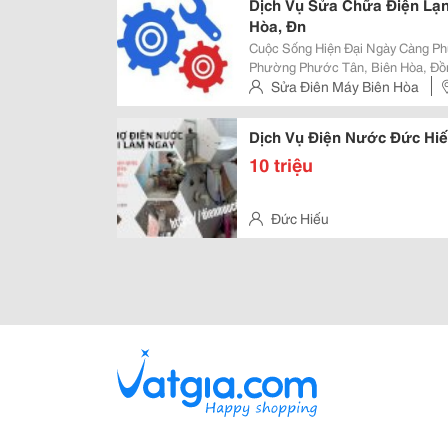
Dịch Vụ Sửa Chữa Điện Lạ
Hòa, Đn
Cuộc Sống Hiện Đại Ngày Càng Phụ
Phường Phước Tân, Biên Hòa, Đồ
Giặt, Tủ Lạnh Ngày Càng Cao, Kéo
Sửa Điên Máy Biên Hòa
Và Sửa Chữa Khi Thiết Bị Gặp Sự 
Dịch Vụ Điện Nước Đức Hi
10 triệu
Đức Hiếu