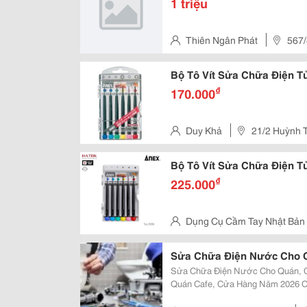
1 triệu
Thiên Ngân Phát
567/
Hiệp Thành, Quận 12, Tp.hcm
Bộ Tô Vít Sửa Chữa Điện T
₫
170.000
Duy Khả
21/2 Huỳnh T
Bộ Tô Vít Sửa Chữa Điện T
₫
225.000
Dụng Cụ Cầm Tay Nhật Bản
Tân Chánh Hiệp, Quận 12
Sửa Chữa Điện Nước Cho 
Sửa Chữa Điện Nước Cho Quán, C
Quán Cafe, Cửa Hàng Năm 2026 C
Ảnh Hưởng Doanh Thu. Thành Côn