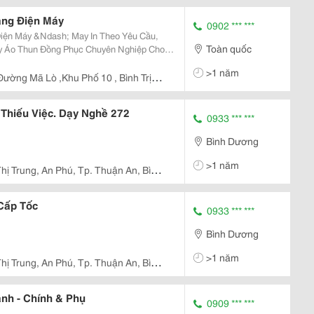
ng Điện Máy
0902 *** ***
iện Máy &Ndash; May In Theo Yêu Cầu,
Toàn quốc
a Chữa Điện Tử, Điện Lạnh: Thun Cá
>1 năm
Điện Máy,...
ường Mã Lò ,Khu Phố 10 , Bình Trị
 Thiếu Việc. Dạy Nghề 272
0933 *** ***
Bình Dương
>1 năm
hị Trung, An Phú, Tp. Thuận An, Bình
Cấp Tốc
0933 *** ***
Bình Dương
>1 năm
hị Trung, An Phú, Tp. Thuận An, Bình
nh - Chính & Phụ
0909 *** ***