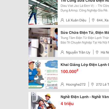
Thi Công Sửa Chửa Điện N
Dieu Viet Jsc Là Đơn Vị : - Thi Công Sửa Chửa Hệ Thống Điện Nước Dân
Dụng &Amp; Công Nghiệp Gía Rẽ. - Nhân Viên Có Kinh Nghiệm Và Trình Độ
Chuyên Môn Cao. - Vp Gd 1 : 644, Xa Lộ Hà Nội, Q9, Tp Hcm - Vp Gd 2: 711/ 3
Kp, Tân Hòa, P Đông
Lê Xuân Diệu
644, Xa
Sửa Chữa Điện Tử, Điện Máy
Trung Tâm Điện Tử Điện Lạnh Thă
Bảo Trì Chuyên Nghiệp Tại Hà Nộ
Sửa Chữa, Bảo Dưỡng, Lắp Đặt&He
Tủ Lạnh - Máy Giặt - Bình Nóng Lạnh
Nguyễn Trần Uy
Hà N
Khai Giảng Lớp Điện Lạnh 
₫
100.000
Hocnghe272
272 Lê T
Dương, Vietnam
Nghề Điện Lạnh - Nghề Vàn
4 triệu