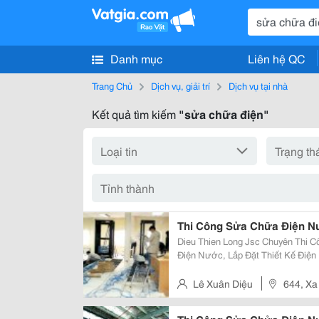
Danh mục
Liên hệ QC
Trang Chủ
Dịch vụ, giải trí
Dịch vụ tại nhà
Kết quả tìm kiếm
"sửa chữa điện"
Thi Công Sửa Chữa Điện N
Dieu Thien Long Jsc Chuyên Thi Công, Sửa Chửa : - Thi Công, Sửa Chửa,
Điện Nước, Lắp Đặt Thiết Kế Điệ
Ở, Nhà Ống, Nhà Biệt Thự, Nhà Chung Cư &Hellip;
Nghiệp, Điện Máy, Điện Lạnh,
Lê Xuân Diệu
644, Xa
Hcm