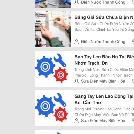
Lý Tắc Nghẽn Lavabo ➡️ Sửa Đèn Tra
Điện Nước Thành Công
Bảng Giá Sửa Chữa Điện 
Bảng Giá Sửa Chữa Điện Nước 2026:
Bạch Về Tài Chính Là Yếu Tố Sốn
Chúng Tôi Công Khai Bảng Giá Sử
Lắp Tủ Điện Tổng. Khách Hàng Lu
Điện Nước Thành Công
Bao Tay Len Bảo Hộ Tại Bi
Nhơn Trạch, Đn
Trong Lĩnh Vực Sửa Chữa Điện Máy
Phước , Long Thành , Nhơn Trạch 
Toàn Lao Động Luôn Được Đặt Lên
Sửa Điên Máy Biên Hòa
Không Thể Thiếu Đối Với Thợ Sửa 
Găng Tay Len Lao Động Tại
An, Cần Thơ
Trong Môi Trường Lao Động, Đặc 
Chữa Điện Máy, Việc Bảo Vệ Đôi T
Lao Động Không Chỉ Giúp Giữ Ấm
Sửa Điên Máy Biên Hòa
Đảm Bảo An Toàn Khi Làm Việc. N