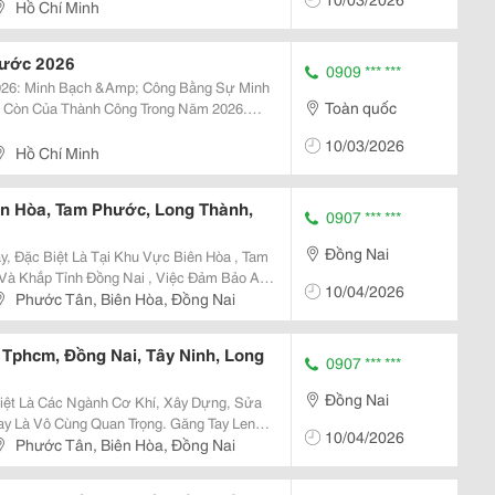
ng Trí ➡️...
Hồ Chí Minh
Nước 2026
0909 *** ***
 Minh Bạch &Amp; Công Bằng Sự Minh
Toàn quốc
g Còn Của Thành Công Trong Năm 2026.
a Chữa Chi Tiết: Từ Thay Vòi Nước Đến
10/03/2026
ôn Được Báo...
Hồ Chí Minh
ên Hòa, Tam Phước, Long Thành,
0907 *** ***
Đồng Nai
, Đặc Biệt Là Tại Khu Vực Biên Hòa , Tam
Và Khắp Tỉnh Đồng Nai , Việc Đảm Bảo An
10/04/2026
 Hàng Đầu. Một Trong Những Phụ Kiện
Phước Tân, Biên Hòa, Đồng Nai
Điện...
 Tphcm, Đồng Nai, Tây Ninh, Long
0907 *** ***
Đồng Nai
Biệt Là Các Ngành Cơ Khí, Xây Dựng, Sửa
ay Là Vô Cùng Quan Trọng. Găng Tay Len
10/04/2026
, Tăng Độ Bám Mà Còn Hạn Chế Trầy Xước,
Phước Tân, Biên Hòa, Đồng Nai
ếu Bạn...