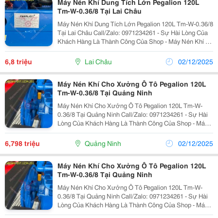
Máy Nén Khí Dung Tích Lớn Pegalion 120L
Tm-W-0.36/8 Tại Lai Châu
Máy Nén Khí Dung Tích Lớn Pegalion 120L Tm-W-0.36/8
Tại Lai Châu Call/Zalo: 0971234261 - Sự Hài Lòng Của
Khách Hàng Là Thành Công Của Shop - Máy Nén Khí Có
Dầu Pegalion 120L Tm-W-0.36/8 Phù Hợp Cho Các Đơn
Vị Sửa Chữa, Tiệm Rửa Xe, Cơ Sở Sản...
6,8 triệu
Lai Châu
02/12/2025
Máy Nén Khí Cho Xưởng Ô Tô Pegalion 120L
Tm-W-0.36/8 Tại Quảng Ninh
Máy Nén Khí Cho Xưởng Ô Tô Pegalion 120L Tm-W-
0.36/8 Tại Quảng Ninh Call/Zalo: 0971234261 - Sự Hài
Lòng Của Khách Hàng Là Thành Công Của Shop - Máy
Nén Khí Có Dầu Pegalion 120L Tm-W-0.36/8 Phù Hợp
Cho Các Đơn Vị Sửa Chữa, Tiệm Rửa Xe, Cơ Sở
6,798 triệu
Quảng Ninh
02/12/2025
Sản...
Máy Nén Khí Cho Xưởng Ô Tô Pegalion 120L
Tm-W-0.36/8 Tại Quảng Ninh
Máy Nén Khí Cho Xưởng Ô Tô Pegalion 120L Tm-W-
0.36/8 Tại Quảng Ninh Call/Zalo: 0971234261 - Sự Hài
Lòng Của Khách Hàng Là Thành Công Của Shop - Máy
Nén Khí Có Dầu Pegalion 120L Tm-W-0.36/8 Phù Hợp