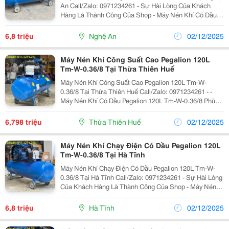
An Call/Zalo: 0971234261 - Sự Hài Lòng Của Khách
Hàng Là Thành Công Của Shop - Máy Nén Khí Có Dầu
Pegalion 120L Tm-W-0.36/8 Phù Hợp Cho Các Đơn Vị
Sửa Chữa, Tiệm Rửa Xe, Cơ Sở Sản Xuất Vừa Và...
6,8 triệu
Nghệ An
02/12/2025
Máy Nén Khí Công Suất Cao Pegalion 120L
Tm-W-0.36/8 Tại Thừa Thiên Huế
Máy Nén Khí Công Suất Cao Pegalion 120L Tm-W-
0.36/8 Tại Thừa Thiên Huế Call/Zalo: 0971234261 - -
Máy Nén Khí Có Dầu Pegalion 120L Tm-W-0.36/8 Phù
Hợp Cho Các Đơn Vị Sửa Chữa, Tiệm Rửa Xe, Cơ Sở
Sản Xuất Vừa Và Nhỏ Có Nhu Cầu Sử Dụng Khí Nén
6,798 triệu
Thừa Thiên Huế
02/12/2025
Ổn...
Máy Nén Khí Chạy Điện Có Dầu Pegalion 120L
Tm-W-0.36/8 Tại Hà Tĩnh
Máy Nén Khí Chạy Điện Có Dầu Pegalion 120L Tm-W-
0.36/8 Tại Hà Tĩnh Call/Zalo: 0971234261 - Sự Hài Lòng
Của Khách Hàng Là Thành Công Của Shop - Máy Nén
Khí Có Dầu Pegalion 120L Tm-W-0.36/8 Phù Hợp Cho
Các Đơn Vị Sửa Chữa, Tiệm Rửa Xe, Cơ Sở Sản...
6,8 triệu
Hà Tĩnh
02/12/2025