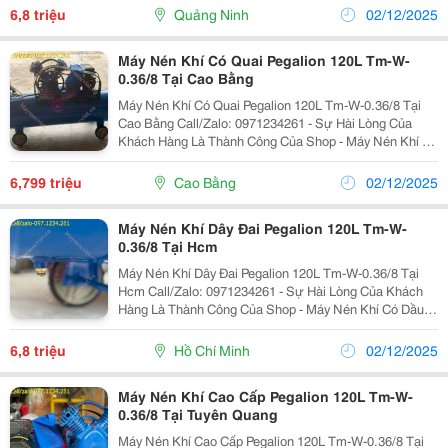
Cho Các Đơn Vị Sửa Chữa, Tiệm Rửa Xe, Cơ Sở
6,8 triệu
Quảng Ninh
02/12/2025
Sản...
Máy Nén Khí Có Quai Pegalion 120L Tm-W-
0.36/8 Tại Cao Bằng
Máy Nén Khí Có Quai Pegalion 120L Tm-W-0.36/8 Tại
Cao Bằng Call/Zalo: 0971234261 - Sự Hài Lòng Của
Khách Hàng Là Thành Công Của Shop - Máy Nén Khí Có
Dầu Pegalion 120L Tm-W-0.36/8 Phù Hợp Cho Các Đơn
Vị Sửa Chữa, Tiệm Rửa Xe, Cơ Sở Sản Xuất Vừa...
6,799 triệu
Cao Bằng
02/12/2025
Máy Nén Khí Dây Đai Pegalion 120L Tm-W-
0.36/8 Tại Hcm
Máy Nén Khí Dây Đai Pegalion 120L Tm-W-0.36/8 Tại
Hcm Call/Zalo: 0971234261 - Sự Hài Lòng Của Khách
Hàng Là Thành Công Của Shop - Máy Nén Khí Có Dầu
Pegalion 120L Tm-W-0.36/8 Phù Hợp Cho Các Đơn Vị
Sửa Chữa, Tiệm Rửa Xe, Cơ Sở Sản Xuất Vừa Và...
6,8 triệu
Hồ Chí Minh
02/12/2025
Máy Nén Khí Cao Cấp Pegalion 120L Tm-W-
0.36/8 Tại Tuyên Quang
Máy Nén Khí Cao Cấp Pegalion 120L Tm-W-0.36/8 Tại