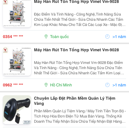
Máy Hàn Rút Tôn Tổng Hợp Vimet Vm-9028
Đặc Điểm Và Tính Năng - Công Nghệ,Tính Năng Sửa
Chữa Tiến Nhất Thế Giới - Sửa Chữa Nhanh Các Tấm
Kim Loại Khác Nhau Cho Tất Cả Các Loại Xe - Mặc Định
Hàn,Sửa Chữa Tự Động Bằng Màn Hình Vi Tính - 4
Bánh Xe Đẩy Thuận Tiện Di Chuyển - Máy Hàn...
0354 *** ***
Toàn quốc
>1 năm
Máy Hàn Rút Tôn Tổng Hợp Vimet Vm-9028
Máy Hàn Rút Tôn Tổng Hợp Vimet Vm-9028 Đặc Điểm
Và Tính Năng - Công Nghệ,Tính Năng Sửa Chữa Tiến
Nhất Thế Giới - Sửa Chữa Nhanh Các Tấm Kim Loại
Khác Nhau Cho Tất Cả Các Loại Xe - Mặc Định
Hàn,Sửa Chữa Tự Động Bằng Màn Hình Vi Tính - 4
0962 *** ***
Hồ Chí Minh
>1 năm
Bánh...
Chuyên Lắp Đặt Phần Mềm Quản Lý Tiệm
Vàng
Phần Mềm Quản Lý Tiệm Vàng / Máy Tính Tiền Trọn Bộ -
Tích Hợp Hóa Đơn Điện Tử Mua Bán Vàng, Thống Kê
Doanh Thu Tiếp Nhận Sữa Chữa Tiếp Nhận Đặt Hàng
Gia Công Tích Hợp Cầm Đồ Quản Lý Hàng Hoá Tồn