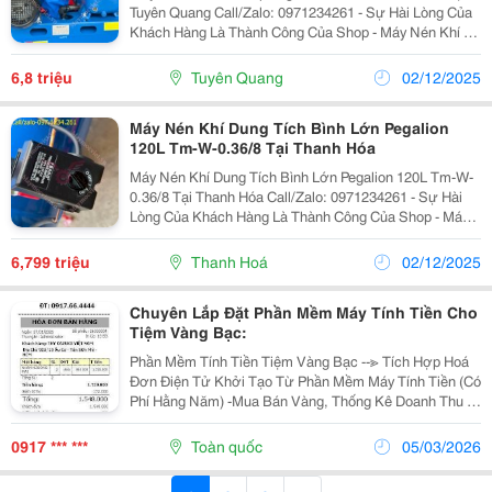
Tuyên Quang Call/Zalo: 0971234261 - Sự Hài Lòng Của
Khách Hàng Là Thành Công Của Shop - Máy Nén Khí Có
Dầu Pegalion 120L Tm-W-0.36/8 Phù Hợp Cho Các Đơn
Vị Sửa Chữa, Tiệm Rửa Xe, Cơ Sở Sản Xuất...
6,8 triệu
Tuyên Quang
02/12/2025
Máy Nén Khí Dung Tích Bình Lớn Pegalion
120L Tm-W-0.36/8 Tại Thanh Hóa
Máy Nén Khí Dung Tích Bình Lớn Pegalion 120L Tm-W-
0.36/8 Tại Thanh Hóa Call/Zalo: 0971234261 - Sự Hài
Lòng Của Khách Hàng Là Thành Công Của Shop - Máy
Nén Khí Có Dầu Pegalion 120L Tm-W-0.36/8 Phù Hợp
Cho Các Đơn Vị Sửa Chữa, Tiệm Rửa Xe, Cơ Sở...
6,799 triệu
Thanh Hoá
02/12/2025
Chuyên Lắp Đặt Phần Mềm Máy Tính Tiền Cho
Tiệm Vàng Bạc:
Phần Mềm Tính Tiền Tiệm Vàng Bạc --≫ Tích Hợp Hoá
Đơn Điện Tử Khởi Tạo Từ Phần Mềm Máy Tính Tiền (Có
Phí Hằng Năm) -Mua Bán Vàng, Thống Kê Doanh Thu -
Tiếp Nhận Sữa Chữa -Tiếp Nhận Đặt Hàng Gia Công -
Tích Hợp Cầm Đồ - Quản Lý Hàng Hoá...
0917 *** ***
Toàn quốc
05/03/2026