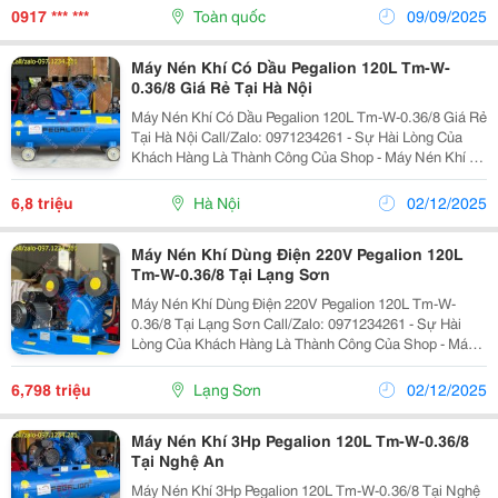
Kho&Hellip; In Tem Sản Phẩm Trực Tiếp...
0917 *** ***
Toàn quốc
09/09/2025
Máy Nén Khí Có Dầu Pegalion 120L Tm-W-
0.36/8 Giá Rẻ Tại Hà Nội
Máy Nén Khí Có Dầu Pegalion 120L Tm-W-0.36/8 Giá Rẻ
Tại Hà Nội Call/Zalo: 0971234261 - Sự Hài Lòng Của
Khách Hàng Là Thành Công Của Shop - Máy Nén Khí Có
Dầu Pegalion 120L Tm-W-0.36/8 Phù Hợp Cho Các Đơn
Vị Sửa Chữa, Tiệm Rửa Xe, Cơ Sở Sản Xuất...
6,8 triệu
Hà Nội
02/12/2025
Máy Nén Khí Dùng Điện 220V Pegalion 120L
Tm-W-0.36/8 Tại Lạng Sơn
Máy Nén Khí Dùng Điện 220V Pegalion 120L Tm-W-
0.36/8 Tại Lạng Sơn Call/Zalo: 0971234261 - Sự Hài
Lòng Của Khách Hàng Là Thành Công Của Shop - Máy
Nén Khí Có Dầu Pegalion 120L Tm-W-0.36/8 Phù Hợp
Cho Các Đơn Vị Sửa Chữa, Tiệm Rửa Xe, Cơ Sở
6,798 triệu
Lạng Sơn
02/12/2025
Sản...
Máy Nén Khí 3Hp Pegalion 120L Tm-W-0.36/8
Tại Nghệ An
Máy Nén Khí 3Hp Pegalion 120L Tm-W-0.36/8 Tại Nghệ