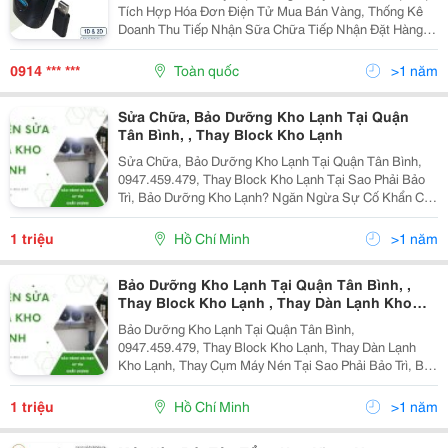
Tích Hợp Hóa Đơn Điện Tử Mua Bán Vàng, Thống Kê
Doanh Thu Tiếp Nhận Sữa Chữa Tiếp Nhận Đặt Hàng
Gia Công Tích Hợp Cầm Đồ Quản Lý Hàng Hoá Tồn
Kho&Hellip; In Tem Sản Phẩm Trực Tiếp Trên...
0914 *** ***
Toàn quốc
>1 năm
Sửa Chữa, Bảo Dưỡng Kho Lạnh Tại Quận
Tân Bình, , Thay Block Kho Lạnh
Sửa Chữa, Bảo Dưỡng Kho Lạnh Tại Quận Tân Bình,
0947.459.479, Thay Block Kho Lạnh Tại Sao Phải Bảo
Trì, Bảo Dưỡng Kho Lạnh? Ngăn Ngừa Sự Cố Khẩn Cấp
Tiết Kiệm Chi Phí Sửa Chữa Tiết Kiệm Năng Lượng
Bảo Quản Sản Phẩm Tốt Hơn ...
1 triệu
Hồ Chí Minh
>1 năm
Bảo Dưỡng Kho Lạnh Tại Quận Tân Bình, ,
Thay Block Kho Lạnh , Thay Dàn Lạnh Kho
Lạnh, Thay Cụm Máy Nén
Bảo Dưỡng Kho Lạnh Tại Quận Tân Bình,
0947.459.479, Thay Block Kho Lạnh, Thay Dàn Lạnh
Kho Lạnh, Thay Cụm Máy Nén Tại Sao Phải Bảo Trì, Bảo
Dưỡng Kho Lạnh? Ngăn Ngừa Sự Cố Khẩn Cấp Tiết
Kiệm Chi Phí Sửa Chữa Tiết Kiệm Năng Lượng ...
1 triệu
Hồ Chí Minh
>1 năm