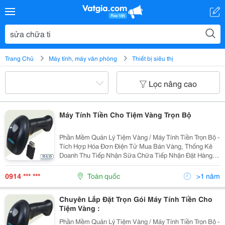
Trang Chủ
Máy tính, máy văn phòng
Thiết bị siêu thị
Lọc nâng cao
Máy Tính Tiền Cho Tiệm Vàng Trọn Bộ
Phần Mềm Quản Lý Tiệm Vàng / Máy Tính Tiền Trọn Bộ -
Tích Hợp Hóa Đơn Điện Tử Mua Bán Vàng, Thống Kê
Doanh Thu Tiếp Nhận Sữa Chữa Tiếp Nhận Đặt Hàng
Gia Công Tích Hợp Cầm Đồ Quản Lý Hàng Hoá Tồn
Kho&Hellip; In Tem Sản Phẩm Trực Tiếp Trên...
0914 *** ***
Toàn quốc
>1 năm
Chuyên Lắp Đặt Trọn Gói Máy Tính Tiền Cho
Tiệm Vàng :
Phần Mềm Quản Lý Tiệm Vàng / Máy Tính Tiền Trọn Bộ -