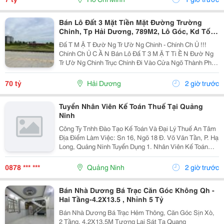
Bán Lô Đất 3 Mặt Tiền Mặt Đường Trường
Chinh, Tp Hải Dương, 789M2, Lô Góc, Kd Tốt,
Vị Trí Đẹp
Đấ T M Ặ T Đườ Ng Tr Ườ Ng Chinh - Chính Ch Ủ !!!
Chính Ch Ủ C Ầ N Bán Lô Đấ T 3 M Ặ T Ti Ề N Đườ Ng
Tr Ườ Ng Chinh Trục Chính Đi Vào Cửa Ngõ Thành Ph Ố
H Ả I D Ươ Ng - Di Ệ N Tích 789M2, Lô Góc 3 M Ặ T Ti Ề
N - H Ướ Ng Tây, Nam, B Ắ C - V Ị...
70 tỷ
Hải Dương
2 giờ trước
Tuyển Nhân Viên Kế Toán Thuế Tại Quảng
Ninh
Công Ty Tnhh Đào Tạo Kế Toán Và Đại Lý Thuế An Tâm
Địa Điểm Làm Việc: Sn 16, Ngõ 18 Đ. Võ Văn Tần, P. Hạ
Long, Quảng Ninh Tuyển Dụng 1. Nhân Viên Kế Toán
Thuế : 05 Mô Tả Công Việc: &Bull; Thực Hiện Các Công
Việc Liên Quan Đến Kế Toán Thuế...
0878 *** ***
Quảng Ninh
2 giờ trước
Bán Nhà Dương Bá Trạc Căn Góc Không Qh -
Hai Tầng-4.2X13.5 , Nhỉnh 5 Tỷ
Bán Nhà Dương Bá Trạc Hẻm Thông, Căn Góc Sịn Xò,
2 Tầng, 4.2X13.5M Tương Lai Sát Tạ Quang