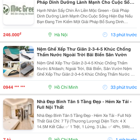
Pháp Dinh Dưỡng Lành Mạnh Cho Cuộc Sống
Hiện Đại
Hạnh Nhân Sấy Chín Ăn Liền Mộc Green - Giải Pháp
Dinh Dưỡng Lành Mạnh Cho Cuộc Sống Hiện Đại Nếu
Bạn Đang Tìm Kiếm Một Giải Pháp Bổ Sung Dinh
Dưỡng Vừa Thơm Ngon, Vừa Tiện Lợi Để Bắt Đầu
Ngày Mới Hoặc Nạp Năng Lượng Sau Giờ Làm Việc,
₫
246.000
Hà Nội
13 phút trước
Thì Hạnh Nhân...
Nệm Ghế Xếp Thư Giãn 2-3-4-5 Khúc Chống
Thấm Nước Ngoài Trời Bãi Biển Sân Vườn
Nệm Ghế Xếp Thư Giãn 2-3-4-5 Khúc Chống Thấm
Nước &Ndash; Ngoài Trời, Bãi Biển, Sân Vườn Nệm
Ghế Xếp Thư Giãn 2-3-4-5 Khúc Chống Thấm Nước Có
Nhiều Mẫu, Kích Thước, Màu Sắc Và Chất Liệu Phù
Hợp Nhu Cầu Lựa Chọn. Sản Phẩm Hoàn Thiện Tỉ Mỉ,
0944 *** ***
Hồ Chí Minh
33 phút trước
Bền Đẹp,...
Nhà Đẹp Bình Tân 5 Tầng Đẹp - Hẻm Xe Tải -
Full Nội Thất
Nhà Đẹp Bình Tân 5 Tầng Đẹp - Hẻm Xe Tải - Full Nội
Thất Giá Chỉ: 7 Tỷ (Thương Lượng) Diện Tích: 4 X
14.5M Kết Cấu: ✅ 1 Trệt, 1 Lửng, 3 Lầu. ✅ 4Pn, 5Wc
(Có Thể Bố Trí 6Pn). ✅ Phòng Thờ, Phòng Giặt, Sân
Thượng. Hẻm Xe Tải, Gần Mặt Tiền, Thuận...
7 tỷ
Hồ Chí Minh
1 giờ trước