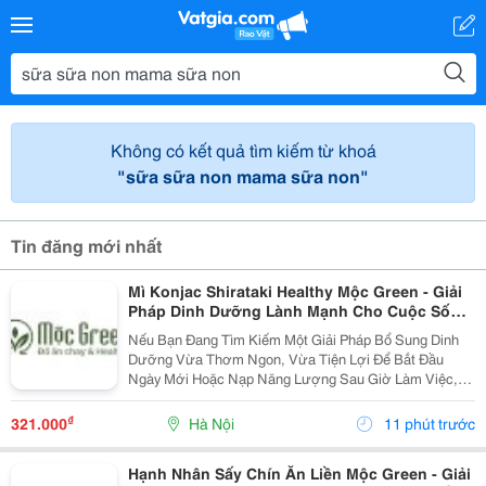
Không có kết quả tìm kiếm từ khoá
"sữa sữa non mama sữa non"
Tin đăng mới nhất
Mì Konjac Shirataki Healthy Mộc Green - Giải
Pháp Dinh Dưỡng Lành Mạnh Cho Cuộc Sống
Hiện Đại
Nếu Bạn Đang Tìm Kiếm Một Giải Pháp Bổ Sung Dinh
Dưỡng Vừa Thơm Ngon, Vừa Tiện Lợi Để Bắt Đầu
Ngày Mới Hoặc Nạp Năng Lượng Sau Giờ Làm Việc,
Thì Mì Konjac Shirataki Healthy Mộc Green Chính Là
Lựa Chọn Hoàn Hảo. Vì Sao Nên Lựa Chọn Mì Konjac...
₫
321.000
Hà Nội
11 phút trước
Hạnh Nhân Sấy Chín Ăn Liền Mộc Green - Giải