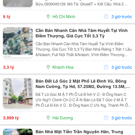
Bửu.0939345129. Mô Tả: Gtoa6T + Kết Cấu: Nhà 2
Tầng Btct Kiên Cố, 2 Phòng. + Vị Trí: Ngay Dương Bá
Trạc Thông Tạ Quang Bửu, Âu Dương Lân, Nguyễn Thị
6 tỷ
Hồ Chí Minh
3 giờ trước
Tần, Dạ...
Cần Bán Nhanh Căn Nhà Tâm Huyết Tại Vĩnh
Điềm Thượng, Giá Cực Tốt 3,3 Tỷ
Cần Bán Nhanh Căn Nhà Tâm Huyết Tại Vĩnh Điềm
Thượng, Giá Cực Tốt 3,3 Tỷ Bán Nhà Riêng 1 Trệt 1 Lầu
&Ndash; Full Nội Thất &Ndash; Vĩnh Điềm Thượng
&Ndash; Gần 23/10 Vị Trí: Thôn Vĩnh Điềm Thượng,
Cách Đường 23/10 Chỉ 50M Hẻm Thông Thoáng, Kết...
3,3 tỷ
Khánh Hòa
3 giờ trước
Bán Đất Lô Góc 2 Mặt Phố Lê Đình Vũ, Đông
Nam Cường, Tp Hd, 57.25M2, Đường 13.5M,
3.X Tỷ
Đấ T Lô Góc M Ặ T Ph Ố Lê Đ Ình V Ũ - Đ Ông Nam C
Ườ Ng!!! Chính Ch Ủ C Ầ N Bán Lô Đấ T Góc 2 M Ặ T
Ph Ố Lê Đ Ình V Ũ , Đ Ông Nam C Ườ Ng, Thành Ph Ố H
Ả I D Ươ Ng - Di Ệ N Tích 57.25M2, H Ướ Ng Tây, Tây B
Ắ C - M Ặ T Ti Ề N C Ự C R Ộ Ng -...
3,999 tỷ
Hải Dương
3 giờ trước
Bán Nhà Mặt Tiền Trần Nguyên Hãn, Trung