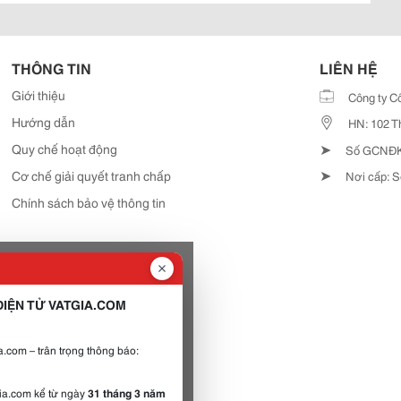
THÔNG TIN
LIÊN HỆ
Giới thiệu
Công ty C
Hướng dẫn
HN: 102 T
➤
Quy chế hoạt động
Số GCNĐKD
➤
Cơ chế giải quyết tranh chấp
Nơi cấp: S
Chính sách bảo vệ thông tin
IỆN TỬ VATGIA.COM
.com – trân trọng thông báo:
gia.com kể từ ngày
31 tháng 3 năm