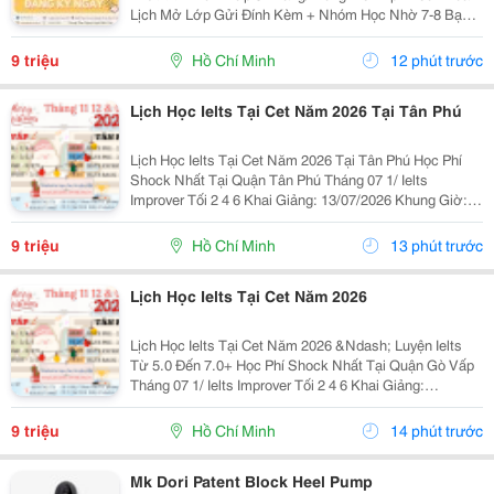
Lịch Mở Lớp Gửi Đính Kèm + Nhóm Học Nhờ 7-8 Bạn/
Lớp + Giáo Trình Ielts Có Band Điểm Lộ Trình, Sách
Nước Ngoài Bám Sát + Chia Đều 4 Kỹ...
9 triệu
Hồ Chí Minh
12 phút trước
Lịch Học Ielts Tại Cet Năm 2026 Tại Tân Phú
Lịch Học Ielts Tại Cet Năm 2026 Tại Tân Phú Học Phí
Shock Nhất Tại Quận Tân Phú Tháng 07 1/ Ielts
Improver Tối 2 4 6 Khai Giảng: 13/07/2026 Khung Giờ:
18:00 Đến 21:00 Học Phí Ưu Đãi 5% Khi Đăng Ký 2/ Ielts
Basic Tối 3 5 7 Khai...
9 triệu
Hồ Chí Minh
13 phút trước
Lịch Học Ielts Tại Cet Năm 2026
Lịch Học Ielts Tại Cet Năm 2026 &Ndash; Luyện Ielts
Từ 5.0 Đến 7.0+ Học Phí Shock Nhất Tại Quận Gò Vấp
Tháng 07 1/ Ielts Improver Tối 2 4 6 Khai Giảng:
13/07/2026 Khung Giờ: 18:00 Đến 21:00 Học Phí Ưu Đãi
5% Khi Đăng Ký 2/ Ielts...
9 triệu
Hồ Chí Minh
14 phút trước
Mk Dori Patent Block Heel Pump