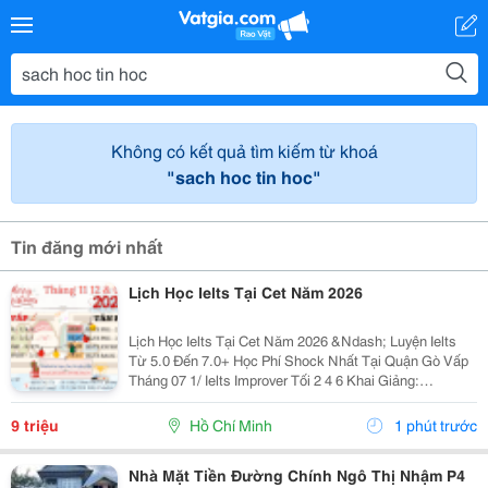
Không có kết quả tìm kiếm từ khoá
"sach hoc tin hoc"
Tin đăng mới nhất
Lịch Học Ielts Tại Cet Năm 2026
Lịch Học Ielts Tại Cet Năm 2026 &Ndash; Luyện Ielts
Từ 5.0 Đến 7.0+ Học Phí Shock Nhất Tại Quận Gò Vấp
Tháng 07 1/ Ielts Improver Tối 2 4 6 Khai Giảng:
13/07/2026 Khung Giờ: 18:00 Đến 21:00 Học Phí Ưu Đãi
5% Khi Đăng Ký 2/ Ielts...
9 triệu
Hồ Chí Minh
1 phút trước
Nhà Mặt Tiền Đường Chính Ngô Thị Nhậm P4