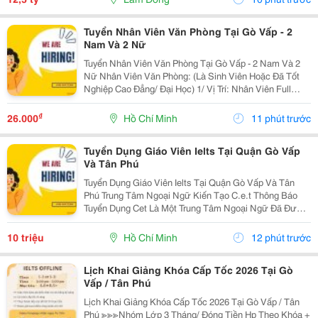
Tuyển Nhân Viên Văn Phòng Tại Gò Vấp - 2
Nam Và 2 Nữ
Tuyển Nhân Viên Văn Phòng Tại Gò Vấp - 2 Nam Và 2
Nữ Nhân Viên Văn Phòng: (Là Sinh Viên Hoặc Đã Tốt
Nghiệp Cao Đẳng/ Đại Học) 1/ Vị Trí: Nhân Viên Full
Time (2 Nam 2 Nữ) Ca Làm: 13:00 Đến 21:00 (1 Tháng
Được Nghỉ Phép 1 Ngày, Và Hưởng Các Ngày...
₫
26.000
Hồ Chí Minh
11 phút trước
Tuyển Dụng Giáo Viên Ielts Tại Quận Gò Vấp
Và Tân Phú
Tuyển Dụng Giáo Viên Ielts Tại Quận Gò Vấp Và Tân
Phú Trung Tâm Ngoại Ngữ Kiến Tạo C.e.t Thông Báo
Tuyển Dụng Cet Là Một Trung Tâm Ngoại Ngữ Đã Được
Thành Lập 16 Năm Chuyên Về Chương Trình Anh Văn
Học Thuật Ielts &Ndash; Toefl Ibt. Trung Tâm...
10 triệu
Hồ Chí Minh
12 phút trước
Lịch Khai Giảng Khóa Cấp Tốc 2026 Tại Gò
Vấp / Tân Phú
Lịch Khai Giảng Khóa Cấp Tốc 2026 Tại Gò Vấp / Tân
Phú ≫≫≫Nhóm Lớp 3 Tháng/ Đóng Tiền Hp Theo Khóa +