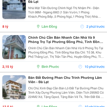
Đà Lạt
Nhà Mặt Tiền Đường Chính Ngô Thị Nhậm P4 - Diện
Tích 98M - Ngang 6M2 (1 Sân Vườn,1 Phòng
Khách,Phòng Bếp ,5 Phòng Ngủ,1 Phòng Thờ) Nhà
Trống ,Sổ Sẳn Công Chứng Ngay Trong Ngày 1 Trệt ,1
Lầu ,1 Áp Mái ( Có Sân Đậu Xe Ôtô Trong Nhà ) -
8 tỷ
Lâm Đồng
2 phút trước
Hướng...
Chính Chủ Cần Bán Nhanh Căn Nhà Và 9
Phòng Trọ Tại Phường Đồng Phú, Tỉnh Đồng
Nai
Chính Chủ Cần Bán Nhanh Căn Nhà Và 9 Phòng Trọ Tại
Phường Đồng Phú, Tỉnh Đồng Nai Địa Chỉ: Tổ 38, Khu
Phố Thắng Lợi, Thị Trấn Tân Phú, Huyện Đồng Phú, Tỉnh
Bình Phước Diện Tích: 250M2 (5X50M; Thổ Cư 50M2)
Giá Bán: 2 Tỷ 150 Triệu - Kết Cấu: 1 Căn...
2,15 tỷ
Bình Phước
10 phút trước
Bán Đất Đường Phan Chu Trinh Phường Lâm
Viên - Đà Lạt
Chị Chủ Xinh Đẹp Cần Bán Lô Đất Tại Đường Phan Chu
Trinh Xây Dựng Phường Lâm Viên, Diện Tích 295M2 Có
224M2 Xd, Tặng Gpxd, Tặng Bản Vẽ Tk, Trên Đất Đã Ép
Cọc Giá 12.5Ty Liên Hệ 0917786186
12,5 tỷ
Lâm Đồng
10 phút trước