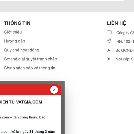
THÔNG TIN
LIÊN HỆ
Giới thiệu
Công ty C
Hướng dẫn
HN: 102 T
➤
Quy chế hoạt động
Số GCNĐKD
➤
Cơ chế giải quyết tranh chấp
Nơi cấp: S
Chính sách bảo vệ thông tin
IỆN TỬ VATGIA.COM
.com – trân trọng thông báo:
gia.com kể từ ngày
31 tháng 3 năm