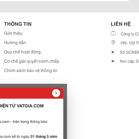
THÔNG TIN
LIÊN HỆ
Giới thiệu
Công ty C
Hướng dẫn
HN: 102 T
➤
Quy chế hoạt động
Số GCNĐKD
➤
Cơ chế giải quyết tranh chấp
Nơi cấp: S
Chính sách bảo vệ thông tin
IỆN TỬ VATGIA.COM
.com – trân trọng thông báo:
gia.com kể từ ngày
31 tháng 3 năm