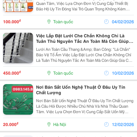
Quan Tâm, Việc Lựa Chọn Đơn Vị Cung Cấp Thiết Bị
Bảo Hộ Uy Tín Đóng Vai Trò Quan Trọng Không Kém
Chất Lượng Sản Phẩm. Ngay Từ Đầu, Bảo Hộ Lao Động
Cov Đã Được Nhiều Doanh Nghiệp Đánh Giá Cao Nhờ
₫
100.000
Toàn quốc
04/02/2026
Định...
Việc Lắp Đặt Lưới Che Chắn Không Chỉ Là
Tuân Thủ Nguyên Tắc An Toàn Mà Còn Giúp
Gia Chủ Giải Tỏa Nỗi Lo Mỗi Khi Trẻ Nhỏ Vui
Lưới An Toàn Cầu Thang &Amp; Ban Công: "Lá Chắn"
Chơi Gần Khu Vực Nguy Hiểm.
Bảo Vệ Tổ Ấm Việc Lắp Đặt Lưới Che Chắn Không Chỉ
Là Tuân Thủ Nguyên Tắc An Toàn Mà Còn Giúp Gia Chủ
Giải Tỏa Nỗi Lo Mỗi Khi Trẻ Nhỏ Vui Chơi Gần Khu Vực
Nguy Hiểm. 1. Các Loại Lưới Phổ Biến Nhất Hiện...
₫
450.000
Toàn quốc
10/02/2026
Nơi Bán Sắt Uốn Nghệ Thuật Ở Đâu Uy Tín
Chất Lượng
Nơi Bán Sắt Uốn Nghệ Thuật Ở Đâu Uy Tín Chất Lượng
Là Câu Hỏi Được Nhiều Chủ Nhà Và Nhà Thầu Quan
Tâm. Việc Lựa Chọn Đơn Vị Cung Cấp Sắt Uốn Mỹ
Thuật Chất Lượng Giúp Đảm Bảo Tuổi Thọ Cho Cổng
Sắt Mỹ Thuật, Lan Can Sắt Uốn Và Hàng Rào Sắt Uốn .
₫
20.000
Hà Nội
12/02/2026
Các...