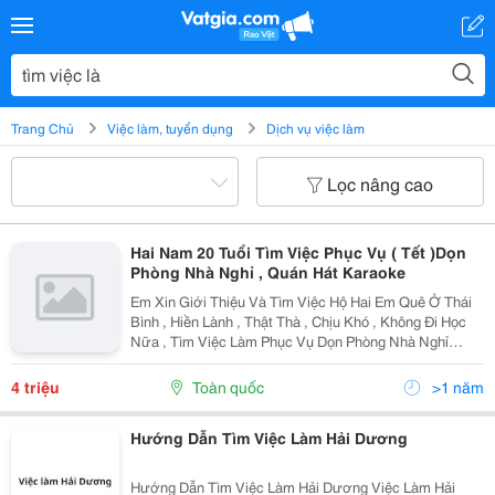
Trang Chủ
Việc làm, tuyển dụng
Dịch vụ việc làm
Lọc nâng cao
Hai Nam 20 Tuổi Tìm Việc Phục Vụ ( Tết )Dọn
Phòng Nhà Nghỉ , Quán Hát Karaoke
Em Xin Giới Thiệu Và Tìm Việc Hộ Hai Em Quê Ở Thái
Bình , Hiền Lành , Thật Thà , Chịu Khó , Không Đi Học
Nữa , Tìm Việc Làm Phục Vụ Dọn Phòng Nhà Nghỉ
Hoặc Quán Hát Karaoke , Hai Em Có Thể Làm Cả Ca
Đêm Lẫn Ca Ngày Được , Hai Em Có Giấy Tờ Đầy Đủ Đi
4 triệu
Toàn quốc
>1 năm
Hướng Dẫn Tìm Việc Làm Hải Dương
Hướng Dẫn Tìm Việc Làm Hải Dương Việc Làm Hải