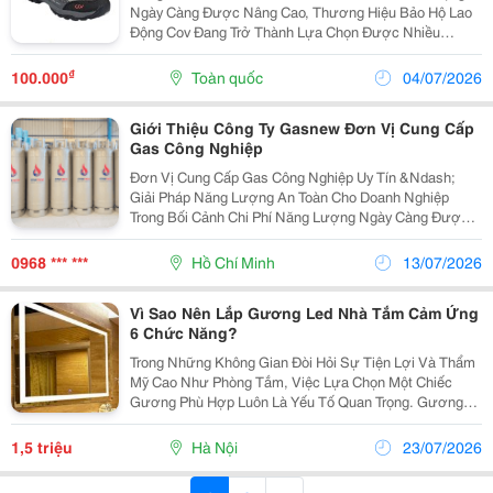
Ngày Càng Được Nâng Cao, Thương Hiệu Bảo Hộ Lao
Động Cov Đang Trở Thành Lựa Chọn Được Nhiều
Doanh Nghiệp Quan Tâm. Việc Lựa Chọn Bảo Hộ Lao
Động Cov Thông Qua Nhà Phân Phối Cov Uy Tín Không
₫
100.000
Toàn quốc
04/07/2026
Chỉ Giúp...
Giới Thiệu Công Ty Gasnew Đơn Vị Cung Cấp
Gas Công Nghiệp
Đơn Vị Cung Cấp Gas Công Nghiệp Uy Tín &Ndash;
Giải Pháp Năng Lượng An Toàn Cho Doanh Nghiệp
Trong Bối Cảnh Chi Phí Năng Lượng Ngày Càng Được
Doanh Nghiệp Quan Tâm, Việc Lựa Chọn Một Nguồn
Nhiên Liệu Ổn Định, Tiết Kiệm Và An Toàn Là Yếu Tố
0968 *** ***
Hồ Chí Minh
13/07/2026
Quan...
Vì Sao Nên Lắp Gương Led Nhà Tắm Cảm Ứng
6 Chức Năng?
Trong Những Không Gian Đòi Hỏi Sự Tiện Lợi Và Thẩm
Mỹ Cao Như Phòng Tắm, Việc Lựa Chọn Một Chiếc
Gương Phù Hợp Luôn Là Yếu Tố Quan Trọng. Gương
Led Nhà Tắm Cảm Ứng 6 Chức Năng Ra Đời Như Một
Giải Pháp Hoàn Hảo Cho Nhu Cầu Sử Dụng Hiện Đại.
1,5 triệu
Hà Nội
23/07/2026
Không Chỉ...