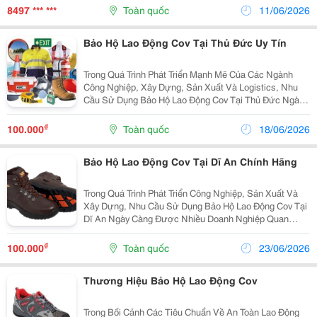
Nghề Trên Toàn Quốc. Ngoài Ra, Chúng Tôi Còn Hỗ...
8497 *** ***
Toàn quốc
11/06/2026
Bảo Hộ Lao Động Cov Tại Thủ Đức Uy Tín
Trong Quá Trình Phát Triển Mạnh Mẽ Của Các Ngành
Công Nghiệp, Xây Dựng, Sản Xuất Và Logistics, Nhu
Cầu Sử Dụng Bảo Hộ Lao Động Cov Tại Thủ Đức Ngày
Càng Được Nhiều Doanh Nghiệp Quan Tâm. Việc Lựa
Chọn Bảo Hộ Lao Động Cov Thông Qua Nhà Phân Phối
₫
100.000
Toàn quốc
18/06/2026
Cov...
Bảo Hộ Lao Động Cov Tại Dĩ An Chính Hãng
Trong Quá Trình Phát Triển Công Nghiệp, Sản Xuất Và
Xây Dựng, Nhu Cầu Sử Dụng Bảo Hộ Lao Động Cov Tại
Dĩ An Ngày Càng Được Nhiều Doanh Nghiệp Quan
Tâm. Việc Lựa Chọn Bảo Hộ Lao Động Cov Thông Qua
Nhà Phân Phối Cov Uy Tín Giúp Doanh Nghiệp Đảm
₫
100.000
Toàn quốc
23/06/2026
Bảo...
Thương Hiệu Bảo Hộ Lao Động Cov
Trong Bối Cảnh Các Tiêu Chuẩn Về An Toàn Lao Động