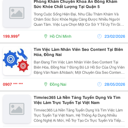
Phòng Khám Chuyên Khoa An Đông Khám
Sức Khỏe Chất Lượng Tại Quận 5
Trong Cuộc Sống Hiện Đại, Nhu Cầu Thăm Khám Và
Chăm Sóc Sức Khỏe Ngày Càng Được Nhiều Người
Quan Tâm. Việc Lựa Chọn Một Cơ Sở Y Tế Uy Tín Giúp
Người Bệnh An Tâm Hơn Trong Quá Trình Kiểm Tra Và
Điều Trị. Tại Khu Vực Trung Tâm Tp.hcm, Phòng Khám
₫
199.999
Hồ Chí Minh
23/02/2026
Chuyên...
Tìm Việc Làm Nhân Viên Seo Content Tại Biên
Hóa, Đồng Nai
Bạn Đang Tìm Việc Làm Nhân Viên Seo Content Tại
Biên Hóa, Đồng Nai ? Đừng Bỏ Lỡ Hồ Sơ Của Ứng Viên
Đặng Văn Nam &Ndash; Một Chuyên Gia Seo Content
Với 10 Năm Kinh Nghiệm, Từng Đảm Nhận Vị Trí Quan
Trọng Trong Chiến Lược Nội Dung Của Nhiều Thương...
0907 *** ***
Đồng Nai
28/05/2026
Timviec365 Là Nền Tảng Tuyển Dụng Và Tìm
Việc Làm Trực Tuyến Tại Việt Nam
Timviec365 Là Nền Tảng Tuyển Dụng Và Tìm Việc Làm
Trực Tuyến Tại Việt Nam, Hệ Thống Áp Dụng Nhiều
Công Nghệ Ai Mới, Hỗ Trợ Tạo Cv Trực Tuyến Và Tiếp
Cận Nhanh Với Thị Trường Việc Làm Của Tất Cả Ngành