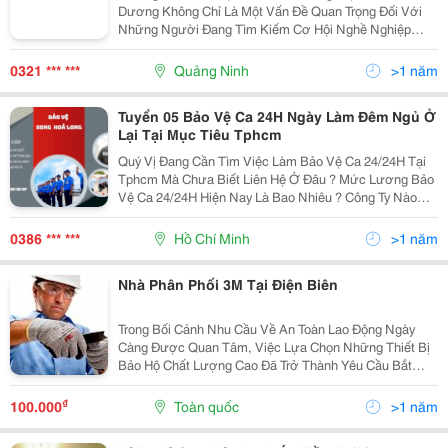
Dương Không Chỉ Là Một Vấn Đề Quan Trọng Đối Với
Những Người Đang Tìm Kiếm Cơ Hội Nghề Nghiệp
Mới, Mà Còn Là Một Điều Cần Thiết Đối Với Người Dân
Trong Địa Phương. Trong Bối Cảnh Nền Kinh Tế Phát
0321 *** ***
Quảng Ninh
>1 năm
Triển,...
Tuyển 05 Bảo Vệ Ca 24H Ngày Làm Đêm Ngủ Ở
Lại Tại Mục Tiêu Tphcm
Quý Vị Đang Cần Tìm Việc Làm Bảo Vệ Ca 24/24H Tại
Tphcm Mà Chưa Biết Liên Hệ Ở Đâu ? Mức Lương Bảo
Vệ Ca 24/24H Hiện Nay Là Bao Nhiêu ? Công Ty Nào
Đang Tuyển Bảo Vệ Ca 24H ? Bảo Vệ Song Hỏa Long
Đang Cần Tuyển 05 Bảo Vệ Ca 24H Ngày Làm Đêm Ngủ
0386 *** ***
Hồ Chí Minh
>1 năm
Ở Lại...
Nhà Phân Phối 3M Tại Điện Biên
Trong Bối Cảnh Nhu Cầu Về An Toàn Lao Động Ngày
Càng Được Quan Tâm, Việc Lựa Chọn Những Thiết Bị
Bảo Hộ Chất Lượng Cao Đã Trở Thành Yêu Cầu Bắt
Buộc Đối Với Các Doanh Nghiệp Và Cá Nhân Hoạt
Động Trong Môi Trường Có Nguy Cơ Rủi Ro. Trong Số
₫
100.000
Toàn quốc
>1 năm
Những...