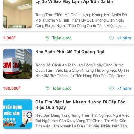
Lý Do Vì Sao Máy Lạnh Áp Trần Daikin
Trong Thời Điểm Mà Chất Lượng Không Khí, Nhiệt Độ
Môi Trường Và Tính Thẩm Mỹ Của Không Gian Ngày
Càng Được Người Tiêu Dùng Quan Tâm, Việc Lựa
Chọn Một Hệ Thống Làm Mát Phù Hợp Trở Thành Yếu
Tố Then Chốt. Một Trong Những Giải Pháp Được Đánh
₫
1.000
Toàn quốc
>1 năm
Giá Cao...
Nhà Phân Phối 3M Tại Quảng Ngãi
Trong Bối Cảnh An Toàn Lao Động Ngày Càng Được
Quan Tâm, Việc Lựa Chọn Những Thương Hiệu Uy Tín
Như 3M Trở Thành Ưu Tiên Hàng Đầu Của Các Doanh
Nghiệp, Nhà Máy Và Công Trình Xây Dựng. Tại Quảng
Ngãi, Sự Xuất Hiện Của Nhà Phân Phối 3M Chính Hãng
₫
100.000
Toàn quốc
>1 năm
Đã Và...
Cần Tìm Việc Làm Nhanh Hướng Đi Cấp Tốc,
Hiệu Quả Ngay
Nếu Bạn Đang Trong Trạng Thái Thất Nghiệp, Nghỉ Việc
Đột Ngột Hay Cần Xoay Vòng Tài Chính, Thì Việc Cần
Tìm Việc Làm Nhanh Là Điều Tất Yếu. Nhiều Nền Tảng
Hiện Nay Cung Cấp Lựa Chọn &Ldquo;Việc Gấp