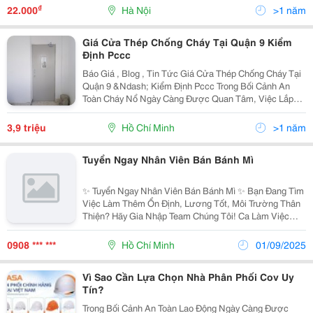
&Ndash; Đi Làm Liền&Rdquo; Trong Vòng...
₫
22.000
Hà Nội
>1 năm
Giá Cửa Thép Chống Cháy Tại Quận 9 Kiểm
Định Pccc
Báo Giá , Blog , Tin Tức Giá Cửa Thép Chống Cháy Tại
Quận 9 &Ndash; Kiểm Định Pccc Trong Bối Cảnh An
Toàn Cháy Nổ Ngày Càng Được Quan Tâm, Việc Lắp
Đặt Cửa Chống Cháy Đã Trở Thành Tiêu Chuẩn Quan
Trọng Trong Xây Dựng Nhà Ở, Chung Cư, Văn Phòng
3,9 triệu
Hồ Chí Minh
>1 năm
Và...
Tuyển Ngay Nhân Viên Bán Bánh Mì
✨ Tuyển Ngay Nhân Viên Bán Bánh Mì ✨ Bạn Đang Tìm
Việc Làm Thêm Ổn Định, Lương Tốt, Môi Trường Thân
Thiện? Hãy Gia Nhập Team Chúng Tôi! Ca Làm Việc
Linh Hoạt: - Ca 1: 6H30 &Ndash; 14H30 - Ca 2: 14H00
&Ndash; 22H00 ✅ Yêu Cầu: - Nam/N
0908 *** ***
Hồ Chí Minh
01/09/2025
Vì Sao Cần Lựa Chọn Nhà Phân Phối Cov Uy
Tín?
Trong Bối Cảnh An Toàn Lao Động Ngày Càng Được