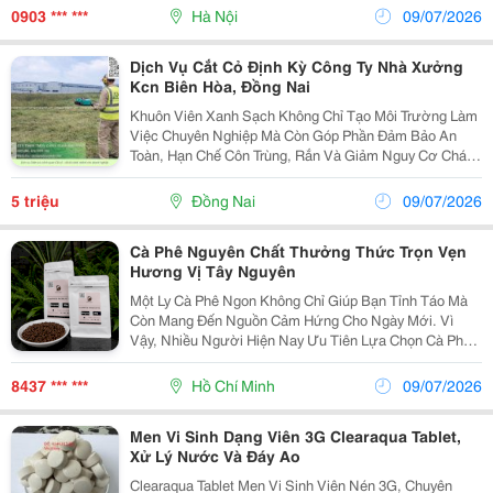
Khí, Chế Tạo Máy Và Công Nghiệp Sản Xuất. ...
0903 *** ***
Hà Nội
09/07/2026
Dịch Vụ Cắt Cỏ Định Kỳ Công Ty Nhà Xưởng
Kcn Biên Hòa, Đồng Nai
Khuôn Viên Xanh Sạch Không Chỉ Tạo Môi Trường Làm
Việc Chuyên Nghiệp Mà Còn Góp Phần Đảm Bảo An
Toàn, Hạn Chế Côn Trùng, Rắn Và Giảm Nguy Cơ Cháy
Do Cỏ Khô. Công Ty Tnhh Tmdv Cảnh Quan Đại Phát
Chuyên Nhận Cắt Cỏ Định Kỳ Cho Công Ty, Nhà Xưởng
5 triệu
Đồng Nai
09/07/2026
Và...
Cà Phê Nguyên Chất Thưởng Thức Trọn Vẹn
Hương Vị Tây Nguyên
Một Ly Cà Phê Ngon Không Chỉ Giúp Bạn Tỉnh Táo Mà
Còn Mang Đến Nguồn Cảm Hứng Cho Ngày Mới. Vì
Vậy, Nhiều Người Hiện Nay Ưu Tiên Lựa Chọn Cà Phê
Nguyên Chất Với Hương Thơm Tự Nhiên Và Vị Đậm Đà
Đặc Trưng. Nếu Yêu Thích Hương Vị Cà Phê Việt, Bạn
8437 *** ***
Hồ Chí Minh
09/07/2026
Có...
Men Vi Sinh Dạng Viên 3G Clearaqua Tablet,
Xử Lý Nước Và Đáy Ao
Clearaqua Tablet Men Vi Sinh Viên Nén 3G, Chuyên