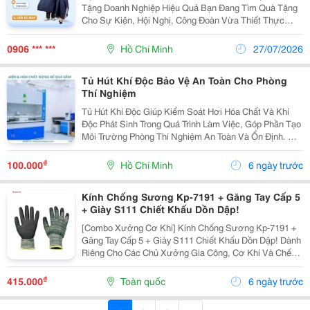
Tặng Doanh Nghiệp Hiệu Quả Bạn Đang Tìm Quà Tặng
Cho Sự Kiện, Hội Nghị, Công Đoàn Vừa Thiết Thực
Vừa Giúp Quảng Bá Thương Hiệu? Áo Mưa In Logo
Chính Là Lựa Chọn &Ldquo;2 Trong 1&Rdquo; &Ndash;
0906 *** ***
Hồ Chí Minh
27/07/2026
Dùng...
Tủ Hút Khí Độc Bảo Vệ An Toàn Cho Phòng
Thí Nghiệm
Tủ Hút Khí Độc Giúp Kiểm Soát Hơi Hóa Chất Và Khí
Độc Phát Sinh Trong Quá Trình Làm Việc, Góp Phần Tạo
Môi Trường Phòng Thí Nghiệm An Toàn Và Ổn Định. ✅
Thu Gom Và Xử Lý Hơi Hóa Chất Hiệu Quả ✅ Thiết Kế
Tối Ưu Cho Thao Tác Làm Việc ✅ Phù Hợp Với...
₫
100.000
Hồ Chí Minh
6 ngày trước
Kính Chống Sương Kp-7191 + Găng Tay Cấp 5
+ Giày S111 Chiết Khấu Dồn Dập!
[Combo Xưởng Cơ Khí] Kính Chống Sương Kp-7191 +
Găng Tay Cấp 5 + Giày S111 Chiết Khấu Dồn Dập! Dành
Riêng Cho Các Chủ Xưởng Gia Công, Cơ Khí Và Chế
Tạo Máy, Bên Mình Đang Áp Dụng Ưu Đãi Khủng Với
Chương Trình "Mua Combo - Giảm Chồng Giảm" Cực
₫
415.000
Toàn quốc
6 ngày trước
Kỳ...