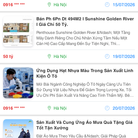
Hợp Với Điều Kiện Nhiệt, Sản Phẩm Có Thể Gặp Các...
0916 *** ***
Hà Nội
15/07/2026
Bán Ph 6Pn Dt 494M2 I Sunshine Golden River
I Giá Chỉ 50 Tỷ.
Penthouse Sunshine Golden River &Ndash; Một Tầng
Mây Dành Riêng Cho Chủ Nhân Xứng Tầm Nếu Một
Căn Hộ Cao Cấp Mang Đến Sự Tiện Nghi, Thì
Penthouse Này Mang Đến Quyền Tự Do Kiến Tạo Một
Phong Cách Sống Không Giới Hạn. Thông Tin Căn Hộ:
50 tỷ
Hà Nội
19/07/2026
Penthouse...
Ứng Dụng Hạt Nhựa Màu Trong Sản Xuất Linh
Kiện Ô Tô
Mở Bài Ngành Công Nghiệp Ô Tô Ngày Càng Ưu Tiên
Sử Dụng Vật Liệu Nhựa Để Giảm Trọng Lượng Xe, Tối
Ưu Chi Phí Sản Xuất Và Nâng Cao Tính Thẩm Mỹ. Bên
Cạnh Việc Lựa Chọn Loại Nhựa Phù Hợp, Hạt Nhựa
Màu Đóng Vai Trò Quan Trọng Trong Việc Tạo Màu
0916 *** ***
Hà Nội
20/07/2026
Sắc...
Sản Xuất Và Cung Ứng Áo Mưa Quà Tặng Giá
Tốt Tận Xưởng
Đặt Áo Mưa Theo Yêu Cầu &Ndash; Giải Pháp Quà