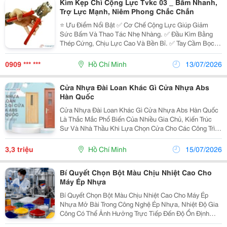
Kìm Kẹp Chì Cộng Lực Tvkc 03 _ Bấm Nhanh,
Trợ Lực Mạnh, Niêm Phong Chắc Chắn
⭐ Ưu Điểm Nổi Bật ✅ Cơ Chế Cộng Lực Giúp Giảm
Sức Bấm Và Thao Tác Nhẹ Nhàng. ✅ Đầu Kìm Bằng
Thép Cứng, Chịu Lực Cao Và Bền Bỉ. ✅ Tay Cầm Bọc
Cao Su Chống Trơn Trượt, Cầm Nắm Chắc Chắn. ✅
Bấm Chì Nhanh, Tạo Mối Bấm Đều Và Chắc Chắn. ✅
0909 *** ***
Hồ Chí Minh
13/07/2026
Thiết Kế Gọn...
Cửa Nhựa Đài Loan Khác Gì Cửa Nhựa Abs
Hàn Quốc
Cửa Nhựa Đài Loan Khác Gì Cửa Nhựa Abs Hàn Quốc
Là Thắc Mắc Phổ Biến Của Nhiều Gia Chủ, Kiến Trúc
Sư Và Nhà Thầu Khi Lựa Chọn Cửa Cho Các Công Trình
Hiện Đại. Trong Bối Cảnh Thị Trường Có Nhiều Loại Cửa
Nhựa Với Chất Liệu, Cấu Tạo, Màu Sắc Và Mức Giá...
3,3 triệu
Hồ Chí Minh
15/07/2026
Bí Quyết Chọn Bột Màu Chịu Nhiệt Cao Cho
Máy Ép Nhựa
Bí Quyết Chọn Bột Màu Chịu Nhiệt Cao Cho Máy Ép
Nhựa Mở Bài Trong Công Nghệ Ép Nhựa, Nhiệt Độ Gia
Công Có Thể Ảnh Hưởng Trực Tiếp Đến Độ Ổn Định
Của Chất Tạo Màu. Nếu Sử Dụng Bột Màu Không Phù