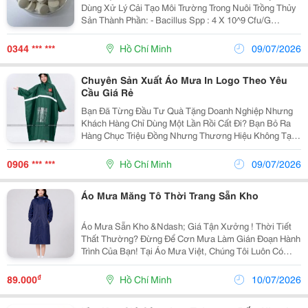
Dùng Xử Lý Cải Tạo Môi Trường Trong Nuôi Trồng Thủy
Sản Thành Phần: - Bacillus Spp : 4 X 10^9 Cfu/G
(Bacillus Subtilis, Bacillus Licheniformis) Công Dụng: -
Giảm Bùn Hữu Cơ Và Mùi Khó Chịu,...
0344 *** ***
Hồ Chí Minh
09/07/2026
Chuyên Sản Xuất Áo Mưa In Logo Theo Yêu
Cầu Giá Rẻ
Bạn Đã Từng Đầu Tư Quà Tặng Doanh Nghiệp Nhưng
Khách Hàng Chỉ Dùng Một Lần Rồi Cất Đi? Bạn Bỏ Ra
Hàng Chục Triệu Đồng Nhưng Thương Hiệu Không Tạo
Được Ấn Tượng Lâu Dài? #Áo_Mưa In Logo Là Giải
Pháp Giúp Doanh Nghiệp Vừa Trao Đi Món Quà Thiết...
0906 *** ***
Hồ Chí Minh
09/07/2026
Áo Mưa Măng Tô Thời Trang Sẵn Kho
Áo Mưa Sẵn Kho &Ndash; Giá Tận Xưởng ! Thời Tiết
Thất Thường? Đừng Để Cơn Mưa Làm Gián Đoạn Hành
Trình Của Bạn! Tại Áo Mưa Việt, Chúng Tôi Luôn Có
Mẫu Áo Mưa Sẵn Kho: Từ Áo Mưa Cánh Dơi, Áo Mưa
Bộ, Đến Các Mẫu Bít Tiện Lợi &Ndash; Đủ Màu, Đủ...
₫
89.000
Hồ Chí Minh
10/07/2026