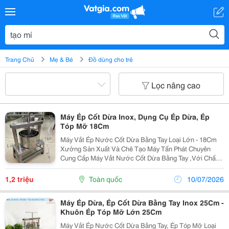
Trang Chủ
Mẹ & Bé
Đồ dùng cho trẻ
Lọc nâng cao
Máy Ép Cốt Dừa Inox, Dụng Cụ Ép Dừa, Ép
Tóp Mỡ 18Cm
Máy Vắt Ép Nước Cốt Dừa Bằng Tay Loại Lớn - 18Cm
Xưởng Sản Xuất Và Chê Tạo Máy Tấn Phát Chuyên
Cung Cấp Máy Vắt Nước Cốt Dừa Bằng Tay ,Với Chất
Lượng Hàng Đầu Và Giá Cả Cạnh Tranh. Với Tiêu Chí
Đặt Lợi Ích Của Khách Hàng Lên Hàng Đầu, Chúng
1,2 triệu
Toàn quốc
10/07/2026
Tôi...
Máy Ép Dừa, Ép Cốt Dừa Bằng Tay Inox 25Cm -
Khuôn Ép Tóp Mỡ Lớn 25Cm
Máy Vắt Ép Nước Cốt Dừa Bằng Tay, Ép Tóp Mỡ Loại