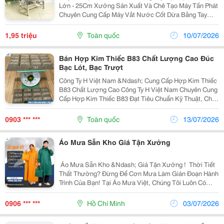
Lớn - 25Cm Xưởng Sản Xuất Và Chê Tạo Máy Tấn Phát
Chuyên Cung Cấp Máy Vắt Nước Cốt Dừa Bằng Tay
,Với Chất Lượng Hàng Đầu Và Giá Cả Cạnh Tranh. Với
Tiêu Chí Đặt Lợi Ích Của Khách Hàng Lên Hàng Đầu,...
1,95 triệu
Toàn quốc
10/07/2026
Bán Hợp Kim Thiếc B83 Chất Lượng Cao Đúc
Bạc Lót, Bạc Trượt
Công Ty H Việt Nam &Ndash; Cung Cấp Hợp Kim Thiếc
B83 Chất Lượng Cao Công Ty H Việt Nam Chuyên Cung
Cấp Hợp Kim Thiếc B83 Đạt Tiêu Chuẩn Kỹ Thuật, Chất
Lượng Ổn Định, Đáp Ứng Nhu Cầu Của Các Ngành Cơ
Khí, Chế Tạo Máy Và Công Nghiệp Sản Xuất. ...
0903 *** ***
Toàn quốc
13/07/2026
Áo Mưa Sẵn Kho Giá Tận Xưởng
️ Áo Mưa Sẵn Kho &Ndash; Giá Tận Xưởng ! ️ Thời Tiết
Thất Thường? Đừng Để Cơn Mưa Làm Gián Đoạn Hành
Trình Của Bạn! Tại Áo Mưa Việt, Chúng Tôi Luôn Có
Mẫu Áo Mưa Sẵn Kho: Từ Áo Mưa Cánh Dơi, Áo Mưa
Bộ, Đến Các Mẫu Bít Tiện Lợi &Ndash; Đủ Màu, Đủ...
0906 *** ***
Hồ Chí Minh
03/07/2026