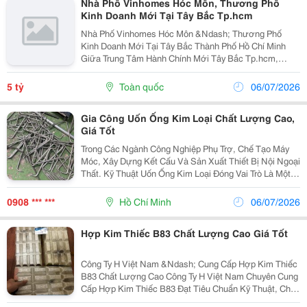
Nhà Phố Vinhomes Hóc Môn, Thương Phố
Kinh Doanh Mới Tại Tây Bắc Tp.hcm
Nhà Phố Vinhomes Hóc Môn &Ndash; Thương Phố
Kinh Doanh Mới Tại Tây Bắc Thành Phố Hồ Chí Minh
Giữa Trung Tâm Hành Chính Mới Tây Bắc Tp.hcm,
Vinhomes Hóc Môn Kiến Tạo Một Nhịp Sống Hiện Đại
Và Sôi Động Nhất. Ghép Cặp Song Phẩm Nhà Phố Liền
5 tỷ
Toàn quốc
06/07/2026
Kề...
Gia Công Uốn Ống Kim Loại Chất Lượng Cao,
Giá Tốt
Trong Các Ngành Công Nghiệp Phụ Trợ, Chế Tạo Máy
Móc, Xây Dựng Kết Cấu Và Sản Xuất Thiết Bị Nội Ngoại
Thất. Kỹ Thuật Uốn Ống Kim Loại Đóng Vai Trò Là Một
Trong Những Công Đoạn Định Hình Cốt Lõi. Việc Bẻ
Cong Các Loại Ống Rỗng Hoặc Thanh Đặc Từ Chất...
0908 *** ***
Hồ Chí Minh
06/07/2026
Hợp Kim Thiếc B83 Chất Lượng Cao Giá Tốt
Công Ty H Việt Nam &Ndash; Cung Cấp Hợp Kim Thiếc
B83 Chất Lượng Cao Công Ty H Việt Nam Chuyên Cung
Cấp Hợp Kim Thiếc B83 Đạt Tiêu Chuẩn Kỹ Thuật, Chất
Lượng Ổn Định, Đáp Ứng Nhu Cầu Của Các Ngành Cơ