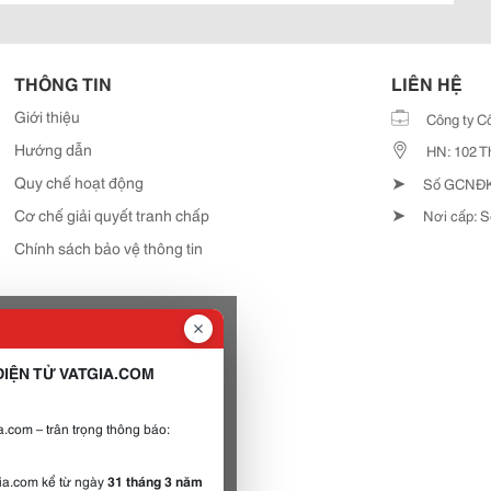
THÔNG TIN
LIÊN HỆ
Giới thiệu
Công ty C
Hướng dẫn
HN: 102 T
➤
Quy chế hoạt động
Số GCNĐKD
➤
Cơ chế giải quyết tranh chấp
Nơi cấp: S
Chính sách bảo vệ thông tin
IỆN TỬ VATGIA.COM
.com – trân trọng thông báo:
gia.com kể từ ngày
31 tháng 3 năm