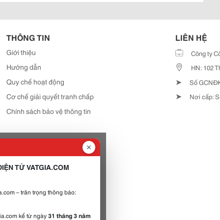
THÔNG TIN
LIÊN HỆ
Giới thiệu
Công ty C
Hướng dẫn
HN: 102 T
➤
Quy chế hoạt động
Số GCNĐKD
➤
Cơ chế giải quyết tranh chấp
Nơi cấp: S
Chính sách bảo vệ thông tin
IỆN TỬ VATGIA.COM
.com – trân trọng thông báo:
gia.com kể từ ngày
31 tháng 3 năm