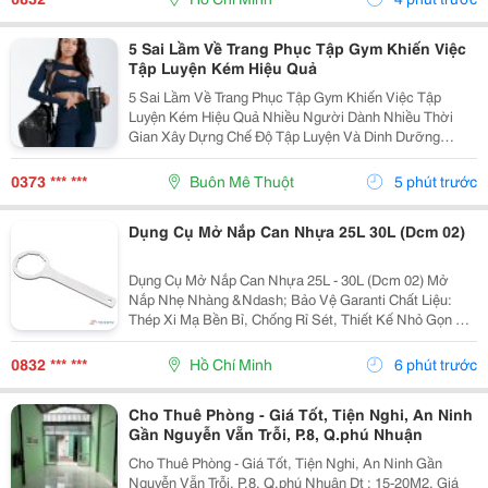
Thao...
5 Sai Lầm Về Trang Phục Tập Gym Khiến Việc
Tập Luyện Kém Hiệu Quả
5 Sai Lầm Về Trang Phục Tập Gym Khiến Việc Tập
Luyện Kém Hiệu Quả Nhiều Người Dành Nhiều Thời
Gian Xây Dựng Chế Độ Tập Luyện Và Dinh Dưỡng
Nhưng Lại Bỏ Qua Việc Lựa Chọn Trang Phục. Thực Tế,
Quần Áo Tập Gym Không Chỉ Giúp Bạn Thoải Mái Khi
0373 *** ***
Buôn Mê Thuột
5 phút trước
Vận Động...
Dụng Cụ Mở Nắp Can Nhựa 25L 30L (Dcm 02)
Dụng Cụ Mở Nắp Can Nhựa 25L - 30L (Dcm 02) Mở
Nắp Nhẹ Nhàng &Ndash; Bảo Vệ Garanti Chất Liệu:
Thép Xi Mạ Bền Bỉ, Chống Rỉ Sét, Thiết Kế Nhỏ Gọn Dễ
Mang Theo. Đặc Điểm Nổi Bật: * Trang Bị 8 Rãnh Sâu
(Đường Kính 65-67Mm) Bám Khít Nắp Can, Giúp Mở...
0832 *** ***
Hồ Chí Minh
6 phút trước
Cho Thuê Phòng - Giá Tốt, Tiện Nghi, An Ninh
Gần Nguyễn Vẵn Trỗi, P.8, Q.phú Nhuận
Cho Thuê Phòng - Giá Tốt, Tiện Nghi, An Ninh Gần
Nguyễn Vẵn Trỗi, P.8, Q.phú Nhuận Dt : 15-20M2, Giá