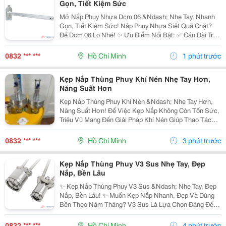
Gọn, Tiết Kiệm Sức
Mở Nắp Phuy Nhựa Dcm 06 &Ndash; Nhẹ Tay, Nhanh
Gọn, Tiết Kiệm Sức! Nắp Phuy Nhựa Siết Quá Chặt?
Để Dcm 06 Lo Nhé! ✨ Ưu Điểm Nổi Bật: ✅ Cán Dài Trợ
Lực, Mở Nắp Nhẹ Nhàng, Không Tốn Nhiều Sức. ️ Thép
Hợp Kim Xi Mạ Bền Bỉ, Chịu Lực Tốt, Chống Gỉ...
0832 *** ***
Hồ Chí Minh
1 phút trước
Kẹp Nắp Thùng Phuy Khí Nén Nhẹ Tay Hơn,
Năng Suất Hơn
Kẹp Nắp Thùng Phuy Khí Nén &Ndash; Nhẹ Tay Hơn,
Năng Suất Hơn! Để Việc Kẹp Nắp Không Còn Tốn Sức,
Triệu Vũ Mang Đến Giải Pháp Khí Nén Giúp Thao Tác
Nhanh Và Nhẹ Nhàng Hơn Mỗi Ngày. ✨ Điểm Cộng Của
Sản Phẩm: ✅ Hệ Thống Khí Nén Kết Hợp Tời Trợ
0832 *** ***
Hồ Chí Minh
3 phút trước
Lực,...
Kẹp Nắp Thùng Phuy V3 Sus Nhẹ Tay, Đẹp
Nắp, Bền Lâu
✨ Kẹp Nắp Thùng Phuy V3 Sus &Ndash; Nhẹ Tay, Đẹp
Nắp, Bền Lâu! ✨ Muốn Kẹp Nắp Nhanh, Đẹp Và Dùng
Bền Theo Năm Tháng? V3 Sus Là Lựa Chọn Đáng Để
Đầu Tư! ✅ Inox Nguyên Khối, Chống Gỉ Sét Và Chống
Ăn Mòn Hiệu Quả. Cơ Chế Trợ Lực, Bấm Nhẹ Tay,
0832 *** ***
Hồ Chí Minh
4 phút trước