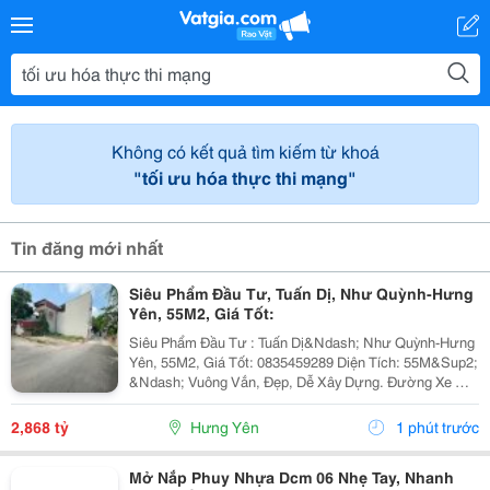
Không có kết quả tìm kiếm từ khoá
"tối ưu hóa thực thi mạng"
Tin đăng mới nhất
Siêu Phẩm Đầu Tư, Tuấn Dị, Như Quỳnh-Hưng
Yên, 55M2, Giá Tốt:
Siêu Phẩm Đầu Tư : Tuấn Dị&Ndash; Như Quỳnh-Hưng
Yên, 55M2, Giá Tốt: 0835459289 Diện Tích: 55M&Sup2;
&Ndash; Vuông Vắn, Đẹp, Dễ Xây Dựng. Đường Xe Ô
Tô 29 Chỗ Vào Tận Đất, Đi Lại Thuận Tiện. Vị Trí Đắc
Địa: * Chỉ Vài Chục Mét Ra Đến Chợ...
2,868 tỷ
Hưng Yên
1 phút trước
Mở Nắp Phuy Nhựa Dcm 06 Nhẹ Tay, Nhanh