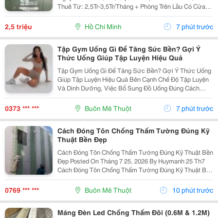
Thuê Từ: 2,5Tr-3,5Tr/Tháng + Phòng Trên Lầu Có Cửa
Sổ Sạch, Thoáng, Nhà Vệ Sinh Riêng, Có Chỗ Nấu Ăn,
Rửa Đồ. Xe 100K/Tháng, Điện 3.5K/Kw, Nước...
2,5 triệu
Hồ Chí Minh
7 phút trước
Tập Gym Uống Gì Để Tăng Sức Bền? Gợi Ý
Thức Uống Giúp Tập Luyện Hiệu Quả
Tập Gym Uống Gì Để Tăng Sức Bền? Gợi Ý Thức Uống
Giúp Tập Luyện Hiệu Quả Bên Cạnh Chế Độ Tập Luyện
Và Dinh Dưỡng, Việc Bổ Sung Đồ Uống Đúng Cách
Cũng Ảnh Hưởng Trực Tiếp Đến Hiệu Suất Tập Gym.
Khi Vận Động, Cơ Thể Mất Nhiều Nước Và Khoáng...
0373 *** ***
Buôn Mê Thuột
7 phút trước
Cách Đóng Tôn Chống Thấm Tường Đúng Kỹ
Thuật Bền Đẹp
Cách Đóng Tôn Chống Thấm Tường Đúng Kỹ Thuật Bền
Đẹp Posted On Tháng 7 25, 2026 By Huymanh 25 Th7
Cách Đóng Tôn Chống Thấm Tường Đúng Kỹ Thuật Bền
Đẹp Thấm Dột Tường Nhà, Đặc Biệt Là Khu Vực
Tường Hông Và Khe Giáp Ranh Giữa Hai...
0769 *** ***
Buôn Mê Thuột
10 phút trước
Máng Đèn Led Chống Thấm Đôi (0.6M & 1.2M)