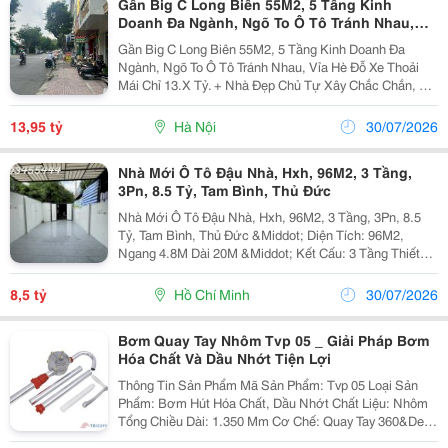
Gần Big C Long Biên 55M2, 5 Tầng Kinh
Doanh Đa Ngành, Ngõ To Ô Tô Tránh Nhau,
Vỉa Hè Đỗ Xe Thoải Mái Chỉ 13.X Tỷ.
Gần Big C Long Biên 55M2, 5 Tầng Kinh Doanh Đa
Ngành, Ngõ To Ô Tô Tránh Nhau, Vỉa Hè Đỗ Xe Thoải
Mái Chỉ 13.X Tỷ. + Nhà Đẹp Chủ Tự Xây Chắc Chắn, Ô
Tô Thông Các Hướng, Gần Big C Long Biên, Gần Cầu
Chương Dương Đi Lại Rất Tiện Lợi. + Thiết Kế Rộng,...
13,95 tỷ
Hà Nội
30/07/2026
Nhà Mới Ô Tô Đậu Nhà, Hxh, 96M2, 3 Tầng,
3Pn, 8.5 Tỷ, Tam Bình, Thủ Đức
Nhà Mới Ô Tô Đậu Nhà, Hxh, 96M2, 3 Tầng, 3Pn, 8.5
Tỷ, Tam Bình, Thủ Đức &Middot; Diện Tích: 96M2,
Ngang 4.8M Dài 20M &Middot; Kết Cấu: 3 Tầng Thiết
Kế Tối Ưu Không Gian &Middot; Công Năng: 3 Phòng
Ngủ Rộng Thoáng, Phòng Ngủ Tầng Trệt Tiện Lợi,...
8,5 tỷ
Hồ Chí Minh
30/07/2026
Bơm Quay Tay Nhôm Tvp 05 _ Giải Pháp Bơm
Hóa Chất Và Dầu Nhớt Tiện Lợi
Thông Tin Sản Phẩm Mã Sản Phẩm: Tvp 05 Loại Sản
Phẩm: Bơm Hút Hóa Chất, Dầu Nhớt Chất Liệu: Nhôm
Tổng Chiều Dài: 1.350 Mm Cơ Chế: Quay Tay 360&Deg;
Ứng Dụng Bơm Hóa Chất, Dầu Nhớt, Dung Môi Và Các