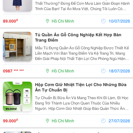
Thất Thường? Đừng Để Cơn Mưa Làm Gián Đoạn Hành
Trình Của Bạn! Tại Áo Mưa Việt, Chúng Tôi Luôn Có
Mẫu Áo Mưa Sẵn Kho: Từ Áo Mưa Cánh Dơi, Áo Mưa
Bộ, Đến Các Mẫu Bít Tiện Lợi &Ndash; Đủ Màu, Đủ...
₫
89.000
Hồ Chí Minh
10/07/2026
Tủ Quần Áo Gỗ Công Nghiệp Kết Hợp Bàn
Trang Điểm
Mẫu Tủ Đựng Quần Áo Gỗ Công Nghiệp Được Thiết Kế
Liền Mạch Với Bàn Trang Điểm Và Kệ Trang Trí, Mang
Đến Giải Pháp Nội Thất Tiện Lợi Cho Phòng Ngủ Hiện
Đại. Tone Trắng Phối Vân Gỗ Sáng Giúp Tổng Thể
Không Gian Trở Nên Trang Nhã, Ấm Áp Và Dễ Sử
0987 *** ***
Hồ Chí Minh
18/07/2026
Dụng...
Hộp Cơm Giữ Nhiệt Tiện Lợi Cho Những Bữa
Ăn Tự Chuẩn Bị
Tự Chuẩn Bị Bữa Ăn Và Mang Theo Khi Đi Làm, Đi Học
Đang Trở Thành Lựa Chọn Quen Thuộc Của Nhiều
Người. Hộp Cơm Giữ Nhiệt Giúp Bảo Quản Thức Ăn
Thuận Tiện Hơn, Đồng Thời Hỗ Trợ Duy Trì Độ Ấm Để
Bữa Ăn Vẫn Hấp Dẫn Sau Vài Giờ Chuẩn Bị. Chọn Hộp
₫
99.000
Hồ Chí Minh
27/07/2026
Có...