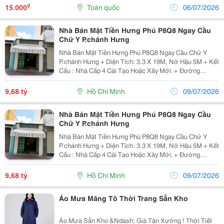
Tăng, Nước Nha Đam Đóng Chai Dần Trở Thành Lựa
₫
15.000
Toàn quốc
06/07/2026
Chọn Quen...
Nhà Bán Mặt Tiền Hưng Phú P8Q8 Ngay Cầu
Chữ Y P.chánh Hưng
Nhà Bán Mặt Tiền Hưng Phú P8Q8 Ngay Cầu Chữ Y
P.chánh Hưng + Diện Tích: 3.3 X 19M, Nở Hậu 5M + Kết
Cấu : Nhà Cấp 4 Cải Tạo Hoặc Xây Mới. + Đường
Trước Nhà 20M, Thông Thoáng, Gần Chợ Và Các Trung
Tâm Lớn&Hellip; Mặt Tiền Buôn Bán Sầm Uất,Tiện
9,68 tỷ
Hồ Chí Minh
09/07/2026
Lợi...
Nhà Bán Mặt Tiền Hưng Phú P8Q8 Ngay Cầu
Chữ Y P.chánh Hưng
Nhà Bán Mặt Tiền Hưng Phú P8Q8 Ngay Cầu Chữ Y
P.chánh Hưng + Diện Tích: 3.3 X 19M, Nở Hậu 5M + Kết
Cấu : Nhà Cấp 4 Cải Tạo Hoặc Xây Mới. + Đường
Trước Nhà 20M, Thông Thoáng, Gần Chợ Và Các Trung
Tâm Lớn&Hellip; Mặt Tiền Buôn Bán Sầm Uất,Tiện
9,68 tỷ
Hồ Chí Minh
09/07/2026
Lợi...
Áo Mưa Măng Tô Thời Trang Sẵn Kho
Áo Mưa Sẵn Kho &Ndash; Giá Tận Xưởng ! Thời Tiết