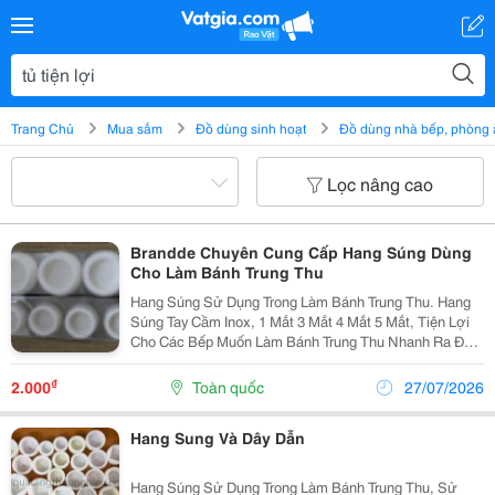
Trang Chủ
Mua sắm
Đồ dùng sinh hoạt
Đồ dùng nhà bếp, phòng 
Lọc nâng cao
Brandde Chuyên Cung Cấp Hang Súng Dùng
Cho Làm Bánh Trung Thu
Hang Súng Sử Dụng Trong Làm Bánh Trung Thu. Hang
Súng Tay Cầm Inox, 1 Mắt 3 Mắt 4 Mắt 5 Mắt, Tiện Lợi
Cho Các Bếp Muốn Làm Bánh Trung Thu Nhanh Ra Đều
Tay. Hang Súng Có Đi Kèm Dây Dẫn Phù Hợp. Hang 1
Mắt Phù Hợp Tất Cả Mọi Loại Khuôn. Hang 3
₫
2.000
Toàn quốc
27/07/2026
Hang Sung Và Dây Dẫn
Hang Súng Sử Dụng Trong Làm Bánh Trung Thu, Sử