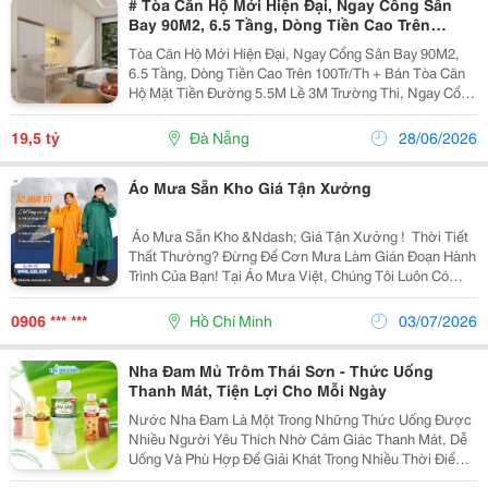
# Tòa Căn Hộ Mới Hiện Đại, Ngay Cổng Sân
Bay 90M2, 6.5 Tầng, Dòng Tiền Cao Trên
100Tr/Th
Tòa Căn Hộ Mới Hiện Đại, Ngay Cổng Sân Bay 90M2,
6.5 Tầng, Dòng Tiền Cao Trên 100Tr/Th + Bán Tòa Căn
Hộ Mặt Tiền Đường 5.5M Lề 3M Trường Thi, Ngay Cổng
Sân Bay Quốc Tế, Tiện Lợi, Tiện Ích, Khách Thuê Kín
Phòng. + Dt 90M2, 5X18M, 6 Tầng 1 Tum, Thiết...
19,5 tỷ
Đà Nẵng
28/06/2026
Áo Mưa Sẵn Kho Giá Tận Xưởng
️ Áo Mưa Sẵn Kho &Ndash; Giá Tận Xưởng ! ️ Thời Tiết
Thất Thường? Đừng Để Cơn Mưa Làm Gián Đoạn Hành
Trình Của Bạn! Tại Áo Mưa Việt, Chúng Tôi Luôn Có
Mẫu Áo Mưa Sẵn Kho: Từ Áo Mưa Cánh Dơi, Áo Mưa
Bộ, Đến Các Mẫu Bít Tiện Lợi &Ndash; Đủ Màu, Đủ...
0906 *** ***
Hồ Chí Minh
03/07/2026
Nha Đam Mủ Trôm Thái Sơn - Thức Uống
Thanh Mát, Tiện Lợi Cho Mỗi Ngày
Nước Nha Đam Là Một Trong Những Thức Uống Được
Nhiều Người Yêu Thích Nhờ Cảm Giác Thanh Mát, Dễ
Uống Và Phù Hợp Để Giải Khát Trong Nhiều Thời Điểm
Khác Nhau. Cùng Với Nhu Cầu Sử Dụng Ngày Càng