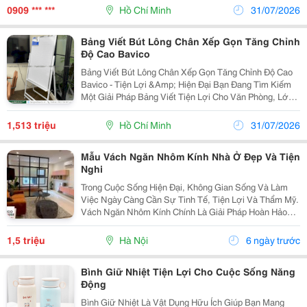
Loại Chất Lỏng Công Nghiệp. Sử...
0909 *** ***
Hồ Chí Minh
31/07/2026
Bảng Viết Bút Lông Chân Xếp Gọn Tăng Chỉnh
Độ Cao Bavico
Bảng Viết Bút Lông Chân Xếp Gọn Tăng Chỉnh Độ Cao
Bavico - Tiện Lợi &Amp; Hiện Đại Bạn Đang Tìm Kiếm
Một Giải Pháp Bảng Viết Tiện Lợi Cho Văn Phòng, Lớp
Học Hay Góc Học Tập Tại Nhà? Bảng Viết Bút Lông
Chân Xếp Gọn Tăng Chỉnh Độ Cao Bavico Chính Là...
1,513 triệu
Hồ Chí Minh
31/07/2026
Mẫu Vách Ngăn Nhôm Kính Nhà Ở Đẹp Và Tiện
Nghi
Trong Cuộc Sống Hiện Đại, Không Gian Sống Và Làm
Việc Ngày Càng Cần Sự Tinh Tế, Tiện Lợi Và Thẩm Mỹ.
Vách Ngăn Nhôm Kính Chính Là Giải Pháp Hoàn Hảo
Giúp Phân Chia Không Gian Thông Minh Mà Vẫn Đảm
Bảo Sự Thoáng Đãng, Sang Trọng. Dù Bạn Đang Tìm
1,5 triệu
Hà Nội
6 ngày trước
Kiếm...
Bình Giữ Nhiệt Tiện Lợi Cho Cuộc Sống Năng
Động
Bình Giữ Nhiệt Là Vật Dụng Hữu Ích Giúp Bạn Mang