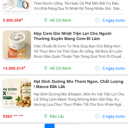
Theo Nước Uống, Trà Hoặc Cà Phê Đến Bất Cứ Đâu.
Với Khả Năng Duy Trì Nhiệt Độ Trong Nhiều Giờ, Sản
Phẩm Phù Hợp Cho Người Đi Học, Đi Làm, Tập Luyện
Thể Thao Hoặc Thường Xuyên Di Chuyển. Lựa Chọn...
₫
5.900.059
Hồ Chí Minh
5 ngày trước
Hộp Cơm Giữ Nhiệt Tiện Lợi Cho Người
Thường Xuyên Mang Cơm Đi Làm
Việc Chuẩn Bị Cơm Từ Nhà Giúp Bạn Chủ Động Hơn
Về Thực Đơn Và Thời Gian Ăn Uống. Để Bữa Ăn Luôn
Được Bảo Quản Thuận Tiện Trong Quá Trình Di Chuyển,
Một Chiếc Hộp Cơm Giữ Nhiệt Phù Hợp Sẽ Là Lựa
Chọn Đáng Cân Nhắc Cho Học Sinh, Sinh Viên Và Nhân
₫
14.900.014
Hồ Chí Minh
5 ngày trước
Viên...
Hạt Dinh Dưỡng Mix Thơm Ngon, Chất Lượng
| Macca Đắk Lắk
Hạt Dinh Dưỡng Mix &Ndash; Món Ăn Vặt Tiện Lợi Cho
Lối Sống Lành Mạnh Trong Những Năm Gần Đây, Xu
Hướng Lựa Chọn Thực Phẩm Tốt Cho Sức Khỏe Ngày
Càng Được Nhiều Người Quan Tâm. Thay Vì Các Món
Ăn Vặt Nhiều Đường Hoặc Dầu Mỡ, Nhiều Người
0364 *** ***
Đắc Lắc
2 ngày trước
Chuyển Sang...