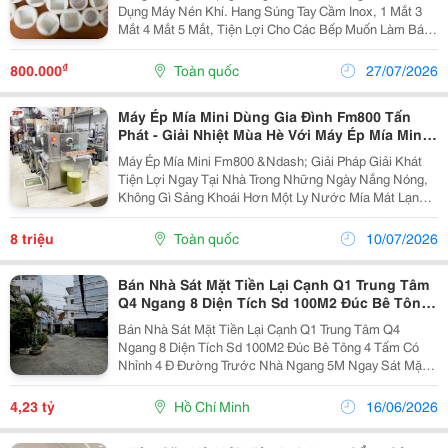
Dụng Máy Nén Khí. Hang Súng Tay Cầm Inox, 1 Mắt 3
Mắt 4 Mắt 5 Mắt, Tiện Lợi Cho Các Bếp Muốn Làm Bánh
Trung Thu Nhanh Ra Đều Tay. Hang Súng Có Đi Kèm
Dây Dẫn Phù Hợp. Hang 1 Mắt Phù Hợp Tất Cả Mọi Loại
₫
800.000
Toàn quốc
27/07/2026
K
Máy Ép Mía Mini Dùng Gia Đình Fm800 Tấn
Phát - Giải Nhiệt Mùa Hè Với Máy Ép Mía Mini
Nhỏ Gọn
Máy Ép Mía Mini Fm800 &Ndash; Giải Pháp Giải Khát
Tiện Lợi Ngay Tại Nhà Trong Những Ngày Nắng Nóng,
Không Gì Sảng Khoái Hơn Một Ly Nước Mía Mát Lạnh,
Thơm Ngọt Tự Nhiên. Giờ Đây, Bạn Không Cần Phải Ra
Quán Để Thưởng Thức Món Đồ Uống Này Nữa, Vì Đã...
8 triệu
Toàn quốc
10/07/2026
Bán Nhà Sát Mặt Tiền Lại Cạnh Q1 Trung Tâm
Q4 Ngang 8 Diện Tích Sd 100M2 Đúc Bê Tông
4 Tấm Có Nhỉnh 4 Đ
Bán Nhà Sát Mặt Tiền Lại Cạnh Q1 Trung Tâm Q4
Ngang 8 Diện Tích Sd 100M2 Đúc Bê Tông 4 Tấm Có
Nhỉnh 4 Đ Đường Trước Nhà Ngang 5M Ngay Sát Mặt
Tiền Clip Nhà : Https://Vt.tiktok.com/Zsxgk3441/
Https://Youtube.com/Shorts/Whzukxmzwns?
4,23 tỷ
Hồ Chí Minh
16/06/2026
Si=N_Uiz...