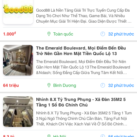
Good88 Là Nền Tảng Giải Trí Trực Tuyến Cung Cấp Đa
Dạng Trò Chơi Như Thể Thao, Game Bài, Và Nhiều
Chuyên Mục Giải Trí Hiện Đại. Giao Diện Được Thiết Kế
Trực Quan, Thân Thiện Với Người Dùng Trên Cả Điện
Thoại Và Máy Tính. Hệ Thống Bảo Mật Hiện Đại...
₫
1.000
Toàn quốc
32 phút trước
The Emerald Boulevard, Mọi Điểm Đến Đều
Trở Nên Gần Hơn Mặt Tiền Quốc Lộ 13
The Emerald Boulevard, Mọi Điểm Đến Đều Trở Nên
Gần Hơn Mặt Tiền Quốc Lộ 13 The Emerald Boulevard
&Ndash; Sống Đẳng Cấp Giữa Trung Tâm Kết Nối
Tp.hcm Bạn Đang Tìm Một Căn Hộ Vừa Để Ở, Vừa Có
Tiềm Năng Đầu Tư Mạnh? The Emerald Boulevard
64 triệu
Bình Dương
32 phút trước
Chính Là...
Nhỉnh 8.X Tỷ Trung Phụng - Xã Đàn 35M2 5
Tầng 1 Sổ Đỏ Chính Chủ
Nhỉnh 8.X Tỷ Trung Phụng - Xã Đàn 35M2 5 Tầng 1 Tum
3 Ngủ Ngõ Thông Chính Chủ Cần Bán, Tặng Full Nội
Thất, Khách Chỉ Việc Xách Vali Về Ở Sổ Đỏ Chính
Chủ(Nói Không Với Quy Hoạch) Mr Cường 0936161345
8,3 tỷ
Hà Nội
56 phút trước