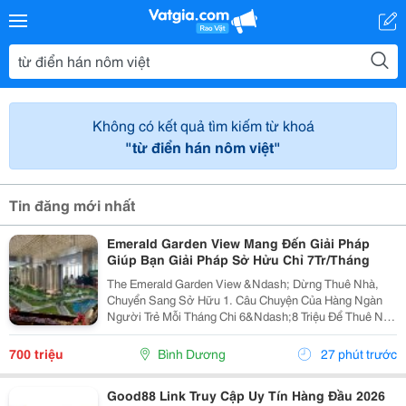
Không có kết quả tìm kiếm từ khoá
"từ điển hán nôm việt"
Tin đăng mới nhất
Emerald Garden View Mang Đến Giải Pháp
Giúp Bạn Giải Pháp Sở Hửu Chỉ 7Tr/Tháng
The Emerald Garden View &Ndash; Dừng Thuê Nhà,
Chuyển Sang Sở Hữu 1. Câu Chuyện Của Hàng Ngàn
Người Trẻ Mỗi Tháng Chi 6&Ndash;8 Triệu Để Thuê Nhà
Nhưng Tài Sản Vẫn Là Con Số 0. Emerald Garden View
Mang Đến Giải Pháp Giúp Bạn Chuyển Tiền Thuê Nhà...
700 triệu
Bình Dương
27 phút trước
Good88 Link Truy Cập Uy Tín Hàng Đầu 2026