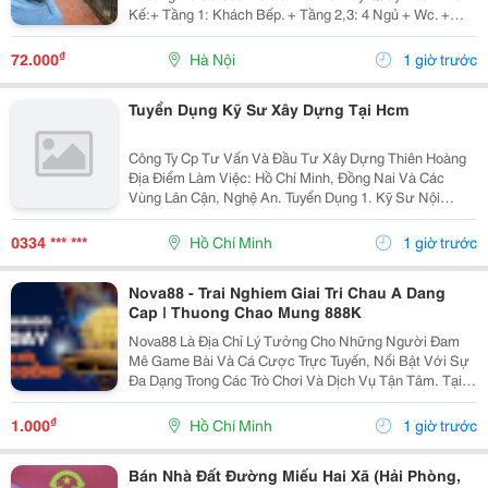
Kế:+ Tầng 1: Khách Bếp. + Tầng 2,3: 4 Ngủ + Wc. +
Tầng 4: Phòng Thờ Sân Phơi Rộng Rãi. + Gần Trường,
Gần Chợ + Giao Thông Thuận Tiện. Sổ Đỏ...
₫
72.000
Hà Nội
1 giờ trước
Tuyển Dụng Kỹ Sư Xây Dựng Tại Hcm
Công Ty Cp Tư Vấn Và Đầu Tư Xây Dựng Thiên Hoàng
Địa Điểm Làm Việc: Hồ Chí Minh, Đồng Nai Và Các
Vùng Lân Cận, Nghệ An. Tuyển Dụng 1. Kỹ Sư Nội
Nghiệp Công Trình Giao Thông, Cầu Đường : 06 2. Kỹ
Sư Hiện Trường Công Trình Giao Thông, Cầu...
0334 *** ***
Hồ Chí Minh
1 giờ trước
Nova88 - Trai Nghiem Giai Tri Chau A Dang
Cap | Thuong Chao Mung 888K
Nova88 Là Địa Chỉ Lý Tưởng Cho Những Người Đam
Mê Game Bài Và Cá Cược Trực Tuyến, Nổi Bật Với Sự
Đa Dạng Trong Các Trò Chơi Và Dịch Vụ Tận Tâm. Tại
Nova88, Người Chơi Được Trải Nghiệm Những Sản
Phẩm Cá Cược Chất Lượng Nhất, Từ Cá Cược Thể
₫
1.000
Hồ Chí Minh
1 giờ trước
Thao Đến...
Bán Nhà Đất Đường Miếu Hai Xã (Hải Phòng,