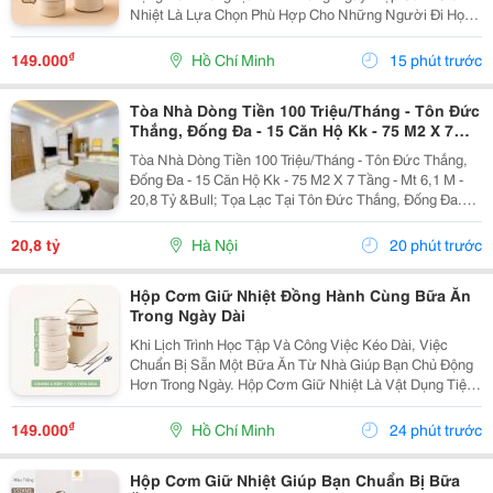
Nhiệt Là Lựa Chọn Phù Hợp Cho Những Người Đi Học,
Đi Làm Hoặc Thường Xuyên Di Chuyển, Giúp Việc Sắp
Xếp Và Mang Theo Thức Ăn Trở Nên Gọn Gàng Hơn.
₫
149.000
Hồ Chí Minh
15 phút trước
Lựa...
Tòa Nhà Dòng Tiền 100 Triệu/Tháng - Tôn Đức
Thắng, Đống Đa - 15 Căn Hộ Kk - 75 M2 X 7
Tầng - Mt 6,1 M - 20,8 Tỷ
Tòa Nhà Dòng Tiền 100 Triệu/Tháng - Tôn Đức Thắng,
Đống Đa - 15 Căn Hộ Kk - 75 M2 X 7 Tầng - Mt 6,1 M -
20,8 Tỷ &Bull; Tọa Lạc Tại Tôn Đức Thắng, Đống Đa.
Cách Mặt Phố Khoảng 50 Mét, Cách Ô Tô Tránh Khoảng
10 Mét, Vị Trí Thuận Tiện Khai Thác...
20,8 tỷ
Hà Nội
20 phút trước
Hộp Cơm Giữ Nhiệt Đồng Hành Cùng Bữa Ăn
Trong Ngày Dài
Khi Lịch Trình Học Tập Và Công Việc Kéo Dài, Việc
Chuẩn Bị Sẵn Một Bữa Ăn Từ Nhà Giúp Bạn Chủ Động
Hơn Trong Ngày. Hộp Cơm Giữ Nhiệt Là Vật Dụng Tiện
Lợi, Hỗ Trợ Mang Theo Nhiều Món Ăn Và Phù Hợp Với
Những Người Thường Xuyên Ăn Trưa Tại Trường,
₫
149.000
Hồ Chí Minh
24 phút trước
Văn...
Hộp Cơm Giữ Nhiệt Giúp Bạn Chuẩn Bị Bữa