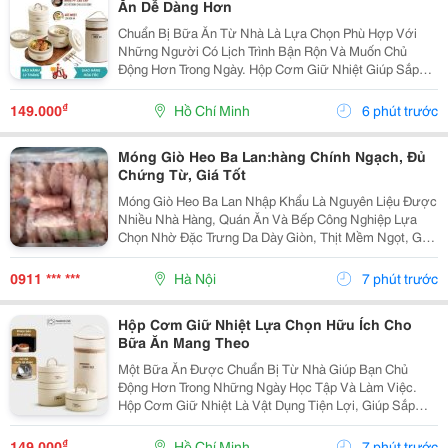
Ăn Dễ Dàng Hơn
Chuẩn Bị Bữa Ăn Từ Nhà Là Lựa Chọn Phù Hợp Với
Những Người Có Lịch Trình Bận Rộn Và Muốn Chủ
Động Hơn Trong Ngày. Hộp Cơm Giữ Nhiệt Giúp Sắp
Xếp Các Món Ăn Gọn Gàng, Thuận Tiện Mang Theo Khi
Đi Học, Đi Làm Hoặc Tham Gia Các Hoạt Động Bên
₫
149.000
Hồ Chí Minh
6 phút trước
Ngoài. Lựa...
Móng Giò Heo Ba Lan:hàng Chính Ngạch, Đủ
Chứng Từ, Giá Tốt
Móng Giò Heo Ba Lan Nhập Khẩu Là Nguyên Liệu Được
Nhiều Nhà Hàng, Quán Ăn Và Bếp Công Nghiệp Lựa
Chọn Nhờ Đặc Trưng Da Dày Giòn, Thịt Mềm Ngọt, Gân
Dai Sần Sật Và Phần Nước Dùng Có Vị Ngọt Tự Nhiên
Khi Hầm. Sản Phẩm Được Thực Phẩm Sạch Việt
0911 *** ***
Hà Nội
7 phút trước
Nam...
Hộp Cơm Giữ Nhiệt Lựa Chọn Hữu Ích Cho
Bữa Ăn Mang Theo
Một Bữa Ăn Được Chuẩn Bị Từ Nhà Giúp Bạn Chủ
Động Hơn Trong Những Ngày Học Tập Và Làm Việc.
Hộp Cơm Giữ Nhiệt Là Vật Dụng Tiện Lợi, Giúp Sắp
Xếp Các Món Ăn Ngăn Nắp Và Dễ Dàng Mang Theo
Trong Nhiều Hoàn Cảnh Khác Nhau. Chọn Hộp Phù Hợp
₫
149.000
Hồ Chí Minh
7 phút trước