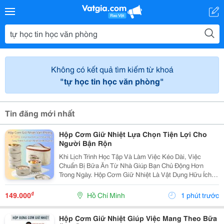
Không có kết quả tìm kiếm từ khoá
"tự học tin học văn phòng"
Tin đăng mới nhất
Hộp Cơm Giữ Nhiệt Lựa Chọn Tiện Lợi Cho
Người Bận Rộn
Khi Lịch Trình Học Tập Và Làm Việc Kéo Dài, Việc
Chuẩn Bị Bữa Ăn Từ Nhà Giúp Bạn Chủ Động Hơn
Trong Ngày. Hộp Cơm Giữ Nhiệt Là Vật Dụng Hữu Ích,
Hỗ Trợ Mang Theo Cơm Và Các Món Ăn Một Cách Gọn
Gàng, Phù Hợp Với Nhiều Nhu Cầu Sử Dụng. Chọn Hộp
₫
149.000
Hồ Chí Minh
1 phút trước
Theo...
Hộp Cơm Giữ Nhiệt Giúp Việc Mang Theo Bữa