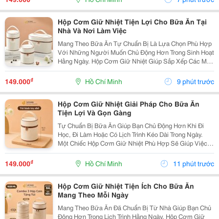
Với Khẩu...
Hộp Cơm Giữ Nhiệt Tiện Lợi Cho Bữa Ăn Tại
Nhà Và Nơi Làm Việc
Mang Theo Bữa Ăn Tự Chuẩn Bị Là Lựa Chọn Phù Hợp
Với Những Người Muốn Chủ Động Hơn Trong Sinh Hoạt
Hằng Ngày. Hộp Cơm Giữ Nhiệt Giúp Sắp Xếp Các Món
Ăn Gọn Gàng, Thuận Tiện Mang Đến Trường, Văn
Phòng Hoặc Sử Dụng Khi Đi Xa. Lựa Chọn Hộp Theo
₫
149.000
Hồ Chí Minh
9 phút trước
Số...
Hộp Cơm Giữ Nhiệt Giải Pháp Cho Bữa Ăn
Tiện Lợi Và Gọn Gàng
Tự Chuẩn Bị Bữa Ăn Giúp Bạn Chủ Động Hơn Khi Đi
Học, Đi Làm Hoặc Có Lịch Trình Kéo Dài Trong Ngày.
Một Chiếc Hộp Cơm Giữ Nhiệt Phù Hợp Sẽ Giúp Việc
Sắp Xếp Và Mang Theo Các Món Ăn Trở Nên Thuận
Tiện, Đồng Thời Phù Hợp Với Nhiều Thói Quen Sinh
₫
149.000
Hồ Chí Minh
11 phút trước
Hoạt...
Hộp Cơm Giữ Nhiệt Tiện Ích Cho Bữa Ăn
Mang Theo Mỗi Ngày
Mang Theo Bữa Ăn Đã Chuẩn Bị Từ Nhà Giúp Bạn Chủ
Động Hơn Trong Lịch Trình Hằng Ngày. Hộp Cơm Giữ