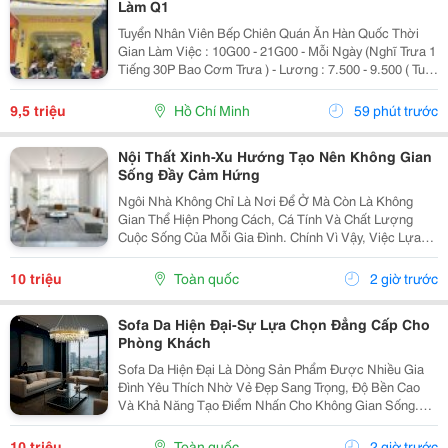
Làm Q1
Tuyển Nhân Viên Bếp Chiên Quán Ăn Hàn Quốc Thời
Gian Làm Việc : 10G00 - 21G00 - Mỗi Ngày (Nghĩ Trưa 1
Tiếng 30P Bao Cơm Trưa ) - Lương : 7.500 - 9.500 ( Tuỳ
Theo Năng Lực ) Mô Tả Công Việc: - Bếp Chiên : Sử
Dụng Được Chảo Non Biết Chiên...
9,5 triệu
Hồ Chí Minh
59 phút trước
Nội Thất Xinh-Xu Hướng Tạo Nên Không Gian
Sống Đầy Cảm Hứng
Ngôi Nhà Không Chỉ Là Nơi Để Ở Mà Còn Là Không
Gian Thể Hiện Phong Cách, Cá Tính Và Chất Lượng
Cuộc Sống Của Mỗi Gia Đình. Chính Vì Vậy, Việc Lựa
Chọn Nội Thất Xinh Đang Trở Thành Xu Hướng Được
Nhiều Người Quan Tâm Khi Muốn Biến Không Gian
10 triệu
Toàn quốc
2 giờ trước
Sống Trở...
Sofa Da Hiện Đại-Sự Lựa Chọn Đẳng Cấp Cho
Phòng Khách
Sofa Da Hiện Đại Là Dòng Sản Phẩm Được Nhiều Gia
Đình Yêu Thích Nhờ Vẻ Đẹp Sang Trọng, Độ Bền Cao
Và Khả Năng Tạo Điểm Nhấn Cho Không Gian Sống.
Với Thiết Kế Tinh Tế Cùng Chất Liệu Da Cao Cấp, Sofa
Không Chỉ Mang Lại Cảm Giác Thoải Mái Mà Còn Thể...
10 triệu
Toàn quốc
2 giờ trước