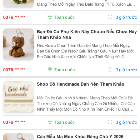
Mang Theo Mỗi Ngày. Treo Balo Trang Trí Túi Xách Làm
Móc Khóa Tặng Người Bạn Yêu Quý
Gocnhohandmade.com Không Cần Quá Nhiều Phụ
0376 *** ***
Toàn quốc
3 giờ trước
Kiện, Chỉ Một Em Gấu...
Bạn Đã Có Phụ Kiện Này Chuưa Nếu Chưa Hãy
Tham Khảo Nha
Nếu Được Chọn 1 Em Gấu Để Mang Theo Mỗi Ngày,
Bạn Sẽ Chọn Em Nào? Gấu Trắng? Gấu Nâu? Hay Một
Em Gấu Nhỏ Xinh Với Chiếc Nơ Thật Đáng Yêu?
Những Chiếc Móc Khóa Gấu Bông Không Chỉ Là Phụ
Kiện Treo Túi Mà Còn Là Một Cách Để Bạn Thêm Chút
0376 *** ***
Toàn quốc
3 giờ trước
Cá Tính Vào...
Shop Đồ Handmade Bạn Nên Tham Khảo
Một Chiếc Gấu Nhỏ &Ndash; Mang Theo Một Chút Dễ
Thương Có Những Ngày Chẳng Cần Gì Nhiều, Chỉ Cần
Nhìn Thấy Một Món Đồ Nhỏ Xinh Trên Chiếc Túi Của
Mình Cũng Đủ Thấy Vui Rồi Những Em Móc Khóa Gấu
Bông Được Làm Với Kiểu Dáng Đáng Yêu, Nhỏ Gọn,
0376 *** ***
Toàn quốc
3 giờ trước
Thích...
Các Mẫu Mã Móc Khóa Đáng Chú Ý 2026