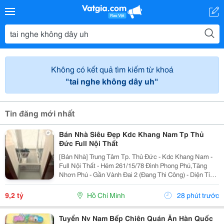
Không có kết quả tìm kiếm từ khoá
"tai nghe không dây uh"
Tin đăng mới nhất
Bán Nhà Siêu Đẹp Kdc Khang Nam Tp Thủ
Đức Full Nội Thất
[Bán Nhà] Trung Tâm Tp. Thủ Đức - Kdc Khang Nam -
Full Nội Thất - Hẻm 261/15/78 Đình Phong Phú,Tăng
Nhơn Phú - Gần Vành Đai 2 (Đang Thi Công) - Diện Tích
Lý Tưởng: 5.6M X 14.2M (Tổng Diện Tích Công Nhận:
80M2). - Kết Cấu Kiên Cố: 1 Trệt, 2 Lầu,...
9,2 tỷ
Hồ Chí Minh
28 phút trước
Tuyển Nv Nam Bếp Chiên Quán Ăn Hàn Quốc