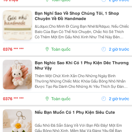
Bạn Nghĩ Sao Về Shop Chúng Tôi, 1 Shop
Chuyên Về Đồ Handmade
&Ldquo;Cho Mình Đi Cùng Bạn Nhé!&Rdquo; Nếu Chiếc
Balo Của Bạn Có Thể Nói Chuyện, Chắc Nó Sẽ Thích
Có Thêm Một Em Gấu Nhỏ Xinh Như Thế Này Bên
Cạnh. Từ Những Buổi Đi Học, Đi Làm, Đi Cà Phê Hay
Những Chuyến Đi Chơi Cuối Tuần, Em Móc Khóa Gấu
0376 *** ***
Toàn quốc
2 giờ trước
Bông...
Bạn Nghic Sao Khi Có 1 Phụ Kiện Dêc Thương
Như Vậy
Thêm Một Chút Xinh Xắn Cho Những Ngày Bình
Thường Những Chiếc Móc Khóa Gấu Bông Nhỏ Nhắn
Được Tạo Ra Dành Cho Những Ai Yêu Thích Sự Đáng
Yêu Và Những Món Đồ Có Dấu Ấn Riêng. Từ Chiếc Balo
Đi Học, Túi Xách Đi Chơi Đến Chùm Chìa Khóa Quen
0376 *** ***
Toàn quốc
2 giờ trước
Thuộc,...
Nếu Bạn Muốn Có 1 Phụ Kiện Siêu Cute
Gấu Nhỏ Đã Sẵn Sàng Về Với Bạn Rồi Đây! Một Em
Gấu Bông Nhỏ Xinh, Mềm Mại Và Đáng Yêu Để Bạn