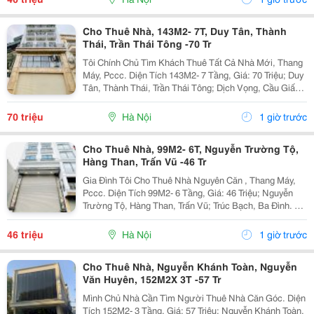
Cho Thuê Nhà, 143M2- 7T, Duy Tân, Thành
Thái, Trần Thái Tông -70 Tr
Tôi Chính Chủ Tìm Khách Thuê Tất Cả Nhà Mới, Thang
Máy, Pccc. Diện Tích 143M2- 7 Tầng, Giá: 70 Triệu; Duy
Tân, Thành Thái, Trần Thái Tông; Dịch Vọng, Cầu Giấy.
+ Liên Hệ Trực Tiếp Chủ Nhà: 0988289962 + Vỉa Hè
Lớn, Mặt Tiền Rộng,Thoáng. + Vị Trí Gần...
70 triệu
Hà Nội
1 giờ trước
Cho Thuê Nhà, 99M2- 6T, Nguyễn Trường Tộ,
Hàng Than, Trấn Vũ -46 Tr
Gia Đình Tôi Cho Thuê Nhà Nguyên Căn , Thang Máy,
Pccc. Diện Tích 99M2- 6 Tầng, Giá: 46 Triệu; Nguyễn
Trường Tộ, Hàng Than, Trấn Vũ; Trúc Bạch, Ba Đình. +
Liên Hệ Trực Tiếp Chủ Nhà: 0942854881 + Vỉa Hè Lớn,
Mặt Tiền Rộng,Thoáng. + Vị Trí Gần Ngay...
46 triệu
Hà Nội
1 giờ trước
Cho Thuê Nhà, Nguyễn Khánh Toàn, Nguyễn
Văn Huyên, 152M2X 3T -57 Tr
Mình Chủ Nhà Cần Tìm Người Thuê Nhà Căn Góc. Diện
Tích 152M2- 3 Tầng, Giá: 57 Triệu; Nguyễn Khánh Toàn,