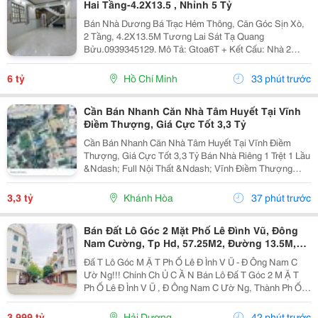
Hai Tầng-4.2X13.5 , Nhỉnh 5 Tỷ
Bán Nhà Dương Bá Trạc Hẻm Thông, Căn Góc Sịn Xò,
2 Tầng, 4.2X13.5M Tương Lai Sát Tạ Quang
Bửu.0939345129. Mô Tả: Gtoa6T + Kết Cấu: Nhà 2
Tầng Btct Kiên Cố, 2 Phòng. + Vị Trí: Ngay Dương Bá
Trạc Thông Tạ Quang Bửu, Âu Dương Lân, Nguyễn Thị
6 tỷ
Hồ Chí Minh
33 phút trước
Tần, Dạ...
Cần Bán Nhanh Căn Nhà Tâm Huyết Tại Vĩnh
Điềm Thượng, Giá Cực Tốt 3,3 Tỷ
Cần Bán Nhanh Căn Nhà Tâm Huyết Tại Vĩnh Điềm
Thượng, Giá Cực Tốt 3,3 Tỷ Bán Nhà Riêng 1 Trệt 1 Lầu
&Ndash; Full Nội Thất &Ndash; Vĩnh Điềm Thượng
&Ndash; Gần 23/10 Vị Trí: Thôn Vĩnh Điềm Thượng,
Cách Đường 23/10 Chỉ 50M Hẻm Thông Thoáng, Kết...
3,3 tỷ
Khánh Hòa
37 phút trước
Bán Đất Lô Góc 2 Mặt Phố Lê Đình Vũ, Đông
Nam Cường, Tp Hd, 57.25M2, Đường 13.5M,
3.X Tỷ
Đấ T Lô Góc M Ặ T Ph Ố Lê Đ Ình V Ũ - Đ Ông Nam C
Ườ Ng!!! Chính Ch Ủ C Ầ N Bán Lô Đấ T Góc 2 M Ặ T
Ph Ố Lê Đ Ình V Ũ , Đ Ông Nam C Ườ Ng, Thành Ph Ố H
Ả I D Ươ Ng - Di Ệ N Tích 57.25M2, H Ướ Ng Tây, Tây B
Ắ C - M Ặ T Ti Ề N C Ự C R Ộ Ng -...
3,999 tỷ
Hải Dương
42 phút trước