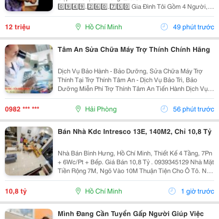
0️⃣9️⃣4️⃣9️⃣.2️⃣6️⃣0️⃣.7️⃣5️⃣0️⃣ Gia Đình Tôi Gồm 4 Người, 2
Vợ Chồng 2 Con Nhỏ, Bé Lớn 9 Tuổi Đã Đi Học Có Ba
Mẹ Đưa Rước, Bé Nhỏ 1 Tuổi. Nhà Thì Chỉ Có 1 Lầu.
12 triệu
Hồ Chí Minh
49 phút trước
Tôi...
Tâm An Sửa Chữa Máy Trợ Thính Chính Hãng
Dịch Vụ Bảo Hành - Bảo Dưỡng, Sửa Chữa Máy Trợ
Thính Tại Trợ Thính Tâm An - Dịch Vụ Bảo Trì, Bảo
Dưỡng Miễn Phí Trợ Thính Tâm An Tiến Hành Dịch Vụ
Bảo Dưỡng, Vệ Sinh Sấy Khô Máy Trợ Thính Định Kì 3
Tháng/1 Lần Đối Với Tất Cả Các Thiêt Bị Trợ...
0982 *** ***
Hải Phòng
56 phút trước
Bán Nhà Kdc Intresco 13E, 140M2, Chỉ 10,8 Tỷ
Nhà Bán Bình Hưng, Hồ Chí Minh, Thiết Kế 4 Tầng, 7Pn
+ 6Wc/Pt + Bếp. Giá Bán 10,8 Tỷ . 0939345129 Nhà Mặt
Tiền Rộng 7M, Ngõ Vào 10M Thuận Tiện Cho Ô Tô. Nội
Thất Bao Gồm Điều Hòa, Tủ Lạnh, Giường, Mang Đến
Không Gian Sống Thoải Mái Và Tiện Nghi....
10,8 tỷ
Hồ Chí Minh
1 giờ trước
Mình Đang Cần Tuyển Gấp Người Giúp Việc