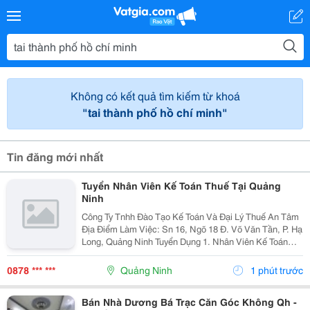
Không có kết quả tìm kiếm từ khoá
"tai thành phố hồ chí minh"
Tin đăng mới nhất
Tuyển Nhân Viên Kế Toán Thuế Tại Quảng
Ninh
Công Ty Tnhh Đào Tạo Kế Toán Và Đại Lý Thuế An Tâm
Địa Điểm Làm Việc: Sn 16, Ngõ 18 Đ. Võ Văn Tần, P. Hạ
Long, Quảng Ninh Tuyển Dụng 1. Nhân Viên Kế Toán
Thuế : 05 Mô Tả Công Việc: &Bull; Thực Hiện Các Công
Việc Liên Quan Đến Kế Toán Thuế...
0878 *** ***
Quảng Ninh
1 phút trước
Bán Nhà Dương Bá Trạc Căn Góc Không Qh -