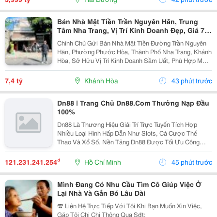
Bán Nhà Mặt Tiền Trần Nguyên Hãn, Trung
Tâm Nha Trang, Vị Trí Kinh Doanh Đẹp, Giá 7,4
Tỷ
Chính Chủ Gửi Bán Nhà Mặt Tiền Đường Trần Nguyên
Hãn, Phường Phước Hòa, Thành Phố Nha Trang, Khánh
Hòa, Sở Hữu Vị Trí Kinh Doanh Sầm Uất, Phù Hợp Mở
Cửa Hàng, Văn Phòng, Showroom Hoặc Đầu Tư Cho
Thuê Lâu Dài. Thông Tin Chi Tiết. - Địa Chỉ: Số...
7,4 tỷ
Khánh Hòa
43 phút trước
Dn88 | Trang Chủ Dn88.Com Thưởng Nạp Đầu
100%
Dn88 Là Thương Hiệu Giải Trí Trực Tuyến Tích Hợp
Nhiều Loại Hình Hấp Dẫn Như Slots, Cá Cược Thể
Thao Và Xổ Số. Nền Tảng Dn88 Được Tối Ưu Công
Nghệ, Bảo Mật Cao, Nạp Rút Nhanh Và Hỗ Trợ Tốt Trên
Pc Lẫn Điện Thoại Di Động. Website:
₫
121.231.241.254
Hồ Chí Minh
45 phút trước
Https://Dn88C.com/...
Mình Đang Có Nhu Cầu Tìm Cô Giúp Việc Ở
Lại Nhà Và Gắn Bó Lâu Dài
☎️ Liên Hệ Trực Tiếp Với Tôi Khi Bạn Muốn Xin Việc,
Gặp Tôi Chị Chi Thông Qua Sđt: