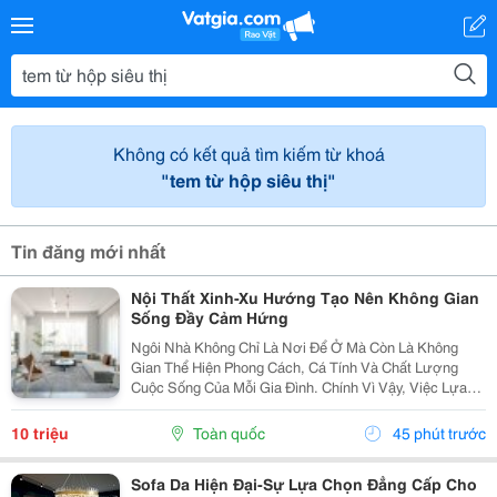
Không có kết quả tìm kiếm từ khoá
"tem từ hộp siêu thị"
Tin đăng mới nhất
Nội Thất Xinh-Xu Hướng Tạo Nên Không Gian
Sống Đầy Cảm Hứng
Ngôi Nhà Không Chỉ Là Nơi Để Ở Mà Còn Là Không
Gian Thể Hiện Phong Cách, Cá Tính Và Chất Lượng
Cuộc Sống Của Mỗi Gia Đình. Chính Vì Vậy, Việc Lựa
Chọn Nội Thất Xinh Đang Trở Thành Xu Hướng Được
Nhiều Người Quan Tâm Khi Muốn Biến Không Gian
10 triệu
Toàn quốc
45 phút trước
Sống Trở...
Sofa Da Hiện Đại-Sự Lựa Chọn Đẳng Cấp Cho