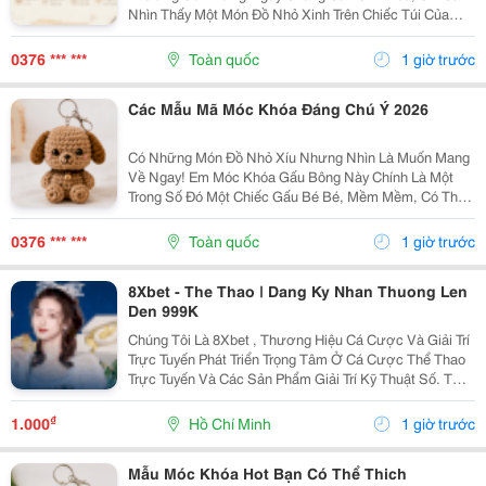
Nhìn Thấy Một Món Đồ Nhỏ Xinh Trên Chiếc Túi Của
Mình Cũng Đủ Thấy Vui Rồi Những Em Móc Khóa Gấu
Bông Được Làm Với Kiểu Dáng Đáng Yêu, Nhỏ Gọn,
0376 *** ***
Toàn quốc
1 giờ trước
Thích...
Các Mẫu Mã Móc Khóa Đáng Chú Ý 2026
Có Những Món Đồ Nhỏ Xíu Nhưng Nhìn Là Muốn Mang
Về Ngay! Em Móc Khóa Gấu Bông Này Chính Là Một
Trong Số Đó Một Chiếc Gấu Bé Bé, Mềm Mềm, Có Thể
Treo Trên Balo, Túi Xách Hay Chìa Khóa. Mỗi Lần Nhìn
Thấy Lại Thấy Chiếc Túi Của Mình Đáng Yêu Hơn Một...
0376 *** ***
Toàn quốc
1 giờ trước
8Xbet - The Thao | Dang Ky Nhan Thuong Len
Den 999K
Chúng Tôi Là 8Xbet , Thương Hiệu Cá Cược Và Giải Trí
Trực Tuyến Phát Triển Trọng Tâm Ở Cá Cược Thể Thao
Trực Tuyến Và Các Sản Phẩm Giải Trí Kỹ Thuật Số. Từ
Năm 2024, 8Xbet Trở Thành Đối Tác Cá Cược Chính
Thức Tại Khu Vực Châu Á &Ndash; Thái Bình...
₫
1.000
Hồ Chí Minh
1 giờ trước
Mẫu Móc Khóa Hot Bạn Có Thể Thich