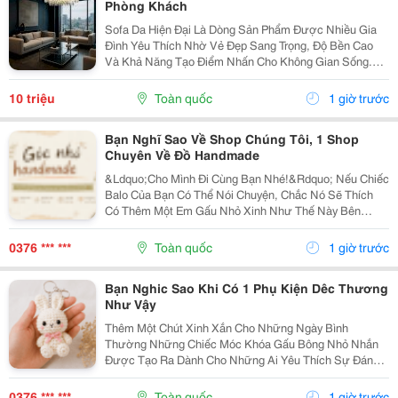
Phòng Khách
Sofa Da Hiện Đại Là Dòng Sản Phẩm Được Nhiều Gia
Đình Yêu Thích Nhờ Vẻ Đẹp Sang Trọng, Độ Bền Cao
Và Khả Năng Tạo Điểm Nhấn Cho Không Gian Sống.
Với Thiết Kế Tinh Tế Cùng Chất Liệu Da Cao Cấp, Sofa
Không Chỉ Mang Lại Cảm Giác Thoải Mái Mà Còn Thể...
10 triệu
Toàn quốc
1 giờ trước
Bạn Nghĩ Sao Về Shop Chúng Tôi, 1 Shop
Chuyên Về Đồ Handmade
&Ldquo;Cho Mình Đi Cùng Bạn Nhé!&Rdquo; Nếu Chiếc
Balo Của Bạn Có Thể Nói Chuyện, Chắc Nó Sẽ Thích
Có Thêm Một Em Gấu Nhỏ Xinh Như Thế Này Bên
Cạnh. Từ Những Buổi Đi Học, Đi Làm, Đi Cà Phê Hay
Những Chuyến Đi Chơi Cuối Tuần, Em Móc Khóa Gấu
0376 *** ***
Toàn quốc
1 giờ trước
Bông...
Bạn Nghic Sao Khi Có 1 Phụ Kiện Dêc Thương
Như Vậy
Thêm Một Chút Xinh Xắn Cho Những Ngày Bình
Thường Những Chiếc Móc Khóa Gấu Bông Nhỏ Nhắn
Được Tạo Ra Dành Cho Những Ai Yêu Thích Sự Đáng
Yêu Và Những Món Đồ Có Dấu Ấn Riêng. Từ Chiếc Balo
Đi Học, Túi Xách Đi Chơi Đến Chùm Chìa Khóa Quen
0376 *** ***
Toàn quốc
1 giờ trước