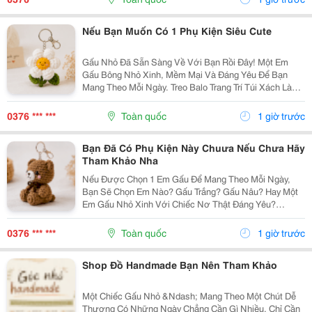
Thuộc,...
Nếu Bạn Muốn Có 1 Phụ Kiện Siêu Cute
Gấu Nhỏ Đã Sẵn Sàng Về Với Bạn Rồi Đây! Một Em
Gấu Bông Nhỏ Xinh, Mềm Mại Và Đáng Yêu Để Bạn
Mang Theo Mỗi Ngày. Treo Balo Trang Trí Túi Xách Làm
Móc Khóa Tặng Người Bạn Yêu Quý
Gocnhohandmade.com Không Cần Quá Nhiều Phụ
0376 *** ***
Toàn quốc
1 giờ trước
Kiện, Chỉ Một Em Gấu...
Bạn Đã Có Phụ Kiện Này Chuưa Nếu Chưa Hãy
Tham Khảo Nha
Nếu Được Chọn 1 Em Gấu Để Mang Theo Mỗi Ngày,
Bạn Sẽ Chọn Em Nào? Gấu Trắng? Gấu Nâu? Hay Một
Em Gấu Nhỏ Xinh Với Chiếc Nơ Thật Đáng Yêu?
Những Chiếc Móc Khóa Gấu Bông Không Chỉ Là Phụ
Kiện Treo Túi Mà Còn Là Một Cách Để Bạn Thêm Chút
0376 *** ***
Toàn quốc
1 giờ trước
Cá Tính Vào...
Shop Đồ Handmade Bạn Nên Tham Khảo
Một Chiếc Gấu Nhỏ &Ndash; Mang Theo Một Chút Dễ
Thương Có Những Ngày Chẳng Cần Gì Nhiều, Chỉ Cần