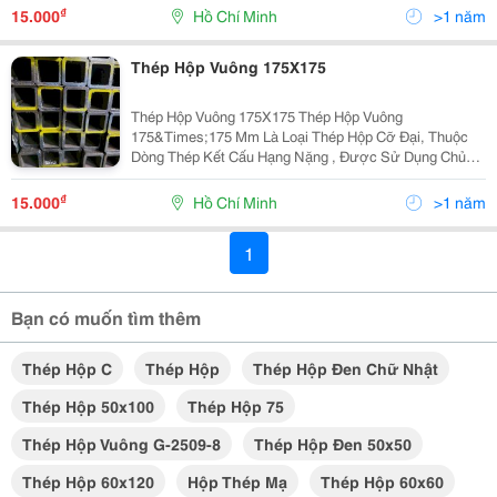
Đây Là Thông Tin Chi Tiết: 1. Thông Số Kỹ Thuật Kích
₫
15.000
Hồ Chí Minh
>1 năm
Thước...
Thép Hộp Vuông 175X175
Thép Hộp Vuông 175X175 Thép Hộp Vuông
175&Times;175 Mm Là Loại Thép Hộp Cỡ Đại, Thuộc
Dòng Thép Kết Cấu Hạng Nặng , Được Sử Dụng Chủ
Yếu Cho Các Công Trình Công Nghiệp Và Dân Dụng Yêu
Cầu Khả Năng Chịu Lực Cực Tốt. Dưới Đây Là Thông
₫
15.000
Hồ Chí Minh
>1 năm
Tin Chi Tiết: ...
1
Bạn có muốn tìm thêm
Thép Hộp C
Thép Hộp
Thép Hộp Đen Chữ Nhật
Thép Hộp 50x100
Thép Hộp 75
Thép Hộp Vuông G-2509-8
Thép Hộp Đen 50x50
Thép Hộp 60x120
Hộp Thép Mạ
Thép Hộp 60x60