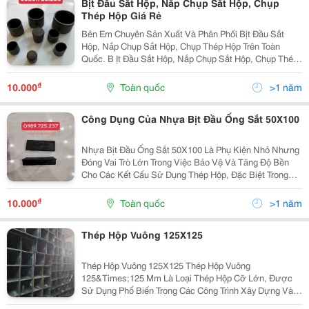
Bịt Đầu Sắt Hộp, Nắp Chụp Sắt Hộp, Chụp
Thép Hộp Giá Rẻ
Bên Em Chuyên Sản Xuất Và Phân Phối Bịt Đầu Sắt
Hộp, Nắp Chụp Sắt Hộp, Chụp Thép Hộp Trên Toàn
Quốc. B Ịt Đầu Sắt Hộp, Nắp Chụp Sắt Hộp, Chụp Thép
Hộp Có Tác Dụng Bảo Vệ Ống Sắt Của Bạn Khỏi Các
Tác Nhân Gây Hại Như Nắng, Mưa Ống Sắt Của Bạn
₫
10.000
Toàn quốc
>1 năm
Không...
Công Dụng Của Nhựa Bịt Đầu Ống Sắt 50X100
Nhựa Bịt Đầu Ống Sắt 50X100 Là Phụ Kiện Nhỏ Nhưng
Đóng Vai Trò Lớn Trong Việc Bảo Vệ Và Tăng Độ Bền
Cho Các Kết Cấu Sử Dụng Thép Hộp, Đặc Biệt Trong
Nội Thất Và Công Nghiệp Cơ Khí. Với Thiết Kế Vừa
Khít Kích Thước Thép Hộp 50X100, Sản Phẩm Này
₫
10.000
Toàn quốc
>1 năm
Không...
Thép Hộp Vuông 125X125
Thép Hộp Vuông 125X125 Thép Hộp Vuông
125&Times;125 Mm Là Loại Thép Hộp Cỡ Lớn, Được
Sử Dụng Phổ Biến Trong Các Công Trình Xây Dựng Và
Công Nghiệp Yêu Cầu Khả Năng Chịu Lực Cao. Dưới