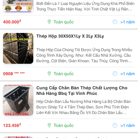
Biết Đến Là 1 Loại Nguyên Liệu Ứng Dụng Khá Phổ Biến
Trong Thực Tiễn Hiện Nay. Với Tính Chất Vật Lý Rắn
Chắc, Có Độ Bền Và Chất Lượng Hoàn Hảo Có Thể
Chịu Lựa Tốt. Tuy Nhiên Ngoài Các Ưu Điểm Tốt...
₫
400.000
Toàn quốc
>1 năm
Thép Hộp 30X50X1Ly X 2Ly X3Ly
Thép Hộp Của Chúng Tôi Được Ứng Dụng Trong Nhiều
Công Trình Xây Dựng, Như: Kết Cấu Nhà Xưởng, Cầu
Đường, Cột Điện, Giàn Khoan, Tàu Thủy, Công Trình
Nông Nghiệp, Dân Dụng Và Công Nghiệp.ngoài Ra, Sản
Phẩm Của Chúng Tôi Có Đầy Đủ Các Chứng Chỉ Và...
0908 *** ***
Toàn quốc
>1 năm
Cung Cấp Chân Bàn Thép Chất Lượng Cho
Nhà Hàng Bbq Tại Vĩnh Phúc
Hộp Chân Bàn Lẩu Nướng Nhà Hàng Là Bộ Chân Bàn
Được Ghép Từ 4 Tấm Thép Đen, Sơn Phủ Tĩnh Điện
Liên Kết Với Nhau Bằng Ốc Vít Dù Chân Bàn Lẩu
Nướng Bằng Thép Hộp Có Thể Sử Dụng Cho Các Loại
Mặt Bàn Bằng Inox, Bằng Gỗ, Bằng Mặt Đá &Hellip;
₫
123.456
Toàn quốc
>1 năm
Hộp...