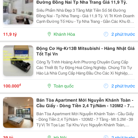
Đường Đồng Nai Tp Nha Trang Giá 11,9 Tỷ.
Siêu Phẩm Nhà Đẹp 3 Tầng Mặt Tiền Số 56 Đường
Đồng Nai - Tp Nha Trang - Giá 11,9 Tỷ. Vị Trí Kinh Doanh
Cạnh Đường Tố Hữu - Tp Nha Trang - Gần Các Khu Đô
Thị. Nhà Mới Đẹp 3 Tầng Mặt Tiền + 1 Mặt Hẻm - Kiến
Trúc Hiện Đại - Đầy Đủ Tiện Nghi. - Nhà Có...
11,9 tỷ
Khánh Hòa
2 phút trước
Động Cơ Hg-Kr13B Mitsubishi - Hàng Nhật Giá
Tốt Tại Vn
Công Ty Tnhh Hoàng Anh Phương Chuyên Cung Cấp
Các Thiết Bị Tự Động Hoá Công Nghiệp. Chúng Tôi Tự
Hào Là Nhà Cung Cấp Hàng Đầu Cho Các Xí Nghiệp,
Nhà Máy Lớn Tại Việt Nam. Những Sản Phẩm Quý
Khách Cần Ở Đây Chúng Tôi Đều Có Bán. Hàng Nhập...
₫
100.000
Toàn quốc
2 phút trước
Bán Tòa Apartment Mới Nguyễn Khánh Toàn -
Cầu Giấy - Dòng Tiền 2,4 Tỷ/Năm - 120M2 - 7
Tầng - Mt 5.2M - 39 Tỷ
Bán Tòa Apartment Mới Nguyễn Khánh Toàn - Cầu Giấy
- Dòng Tiền 2,4 Tỷ/Năm - 120M2 - 7 Tầng - Mt 5.2M - 39
Tỷ Vị Trí Tọa Lạc Tại Khu Vực Nguyễn Khánh Toàn,
Quận Cầu Giấy, Ngõ Ô Tô Vào Nhà. Kết Nối Thuận Tiện
Nguyễn Khánh Toàn Và Các Tuyến...
39 tỷ
Hà Nội
2 phút trước