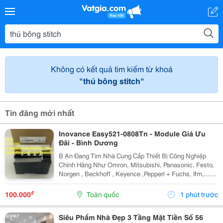
Không có kết quả tìm kiếm từ khoá
"thú bông stitch"
Tin đăng mới nhất
Inovance Easy521-0808Tn - Module Giá Ưu
Đãi - Bình Dương
B Ạn Đang Tìm Nhà Cung Cấp Thiết Bị Công Nghiệp
Chính Hãng Như Omron, Mitsubishi, Panasonic, Festo,
Norgen , Beckhoff , Keyence ,Pepperl + Fuchs, Ifm,...Và
Các Sản Phẩm Theo Máy? Chúng Tôi Có Tất Cả Những
Gì Bạn Cần - Nguồn Hàng Chính Hãng, Mức...
₫
100.000
Toàn quốc
1 phút trước
Siêu Phẩm Nhà Đẹp 3 Tầng Mặt Tiền Số 56