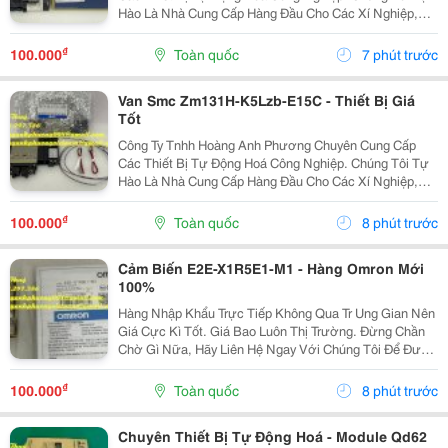
Hào Là Nhà Cung Cấp Hàng Đầu Cho Các Xí Nghiệp,
Nhà Máy Lớn Tại Việt Nam. Chúng Tôi Cung Cấp Nguồn
Hàng Chính Hãng, Mức...
₫
100.000
Toàn quốc
7 phút trước
Van Smc Zm131H-K5Lzb-E15C - Thiết Bị Giá
Tốt
Công Ty Tnhh Hoàng Anh Phương Chuyên Cung Cấp
Các Thiết Bị Tự Động Hoá Công Nghiệp. Chúng Tôi Tự
Hào Là Nhà Cung Cấp Hàng Đầu Cho Các Xí Nghiệp,
Nhà Máy Lớn Tại Việt Nam. Chúng Tôi Cung Cấp Nguồn
Hàng Chính Hãng, Mức...
₫
100.000
Toàn quốc
8 phút trước
Cảm Biến E2E-X1R5E1-M1 - Hàng Omron Mới
100%
Hàng Nhập Khẩu Trực Tiếp Không Qua Tr Ung Gian Nên
Giá Cực Kì Tốt. Giá Bao Luôn Thị Trường. Đừng Chần
Chờ Gì Nữa, Hãy Liên Hệ Ngay Với Chúng Tôi Để Được
Hỗ Trợ Và Báo Giá Chi Tiết Nhất . ☘️ Ms. Nguyễn Thuý
☘️ : ...
₫
100.000
Toàn quốc
8 phút trước
Chuyên Thiết Bị Tự Động Hoá - Module Qd62