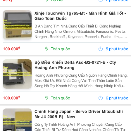
Xinje Touchwin Tg765-Mt - Màn Hình Giá Tốt -
Giao Toàn Quốc
B Ạn Đang Tìm Nhà Cung Cấp Thiết Bị Công Nghiệp
Chính Hãng Như Omron, Mitsubishi, Panasonic, Festo,
Norgen , Beckhoff , Keyence ,Pepperl + Fuchs, Ifm,...Và
Các Sản Phẩm Theo Máy? Chúng Tôi Có Tất Cả Những
Gì Bạn Cần - Nguồn Hàng Chính Hãng, Mức...
₫
100.000
Toàn quốc
5 phút trước
Bộ Điều Khiển Delta Asd-B2-0721-B - Cty
Hoàng Anh Phương
Hoàng Anh Phương Cung Cấp Nguồn Hàng Chính Hãng,
Mức Giá Ưu Đãi Nhất Cùng Với Tinh Thần Luôn Sẵn
Sàng Hỗ Trợ Khách Hàng Hết Mình. Hàng Nhập Khẩu
Trực Tiếp Không Qua Trung Gian Nên Giá Cực Kì Tốt.
Giá Bao Luôn Thị Trường. Đừng Chần Chờ Gì Nữa,
₫
100.000
Toàn quốc
6 phút trước
Hãy...
Chính Hãng Japan - Servo Driver Mitsubishi
Mr-J4-200B-Rj - New
Công Ty Tnhh Hoàng Anh Phương Chuyên Cung Cấp
Các Thiết Bị Tự Động Hoá Công Nghiệp. Chúng Tôi Tự