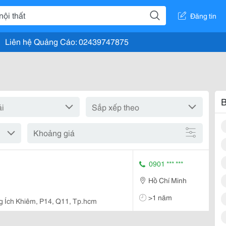
Đăng tin
Liên hệ Quảng Cáo: 02439747875
B
Khoảng giá
0901 *** ***
Hồ Chí Minh
>1 năm
g Ích Khiêm, P14, Q11, Tp.hcm