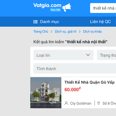
Danh mục
Liên hệ QC
Trang Chủ
Dịch vụ, giải trí
Dịch vụ khác
Kết quả tìm kiếm
"thiết kế nhà nội thất"
Thiết Kế Nhà Quận Gò Vấp
₫
60.000
Cty Goldman
Số 8 Ôn