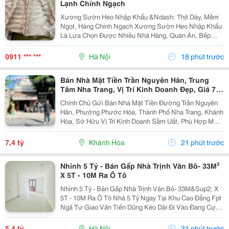
Lạnh Chính Ngạch
Xương Sườn Heo Nhập Khẩu &Ndash; Thịt Dày, Mềm
Ngọt, Hàng Chính Ngạch Xương Sườn Heo Nhập Khẩu
Là Lựa Chọn Được Nhiều Nhà Hàng, Quán Ăn, Bếp
Công Nghiệp Và Gia Đình Ưa Chuộng Nhờ Phần Thịt
Dày, Mềm Ngọt, Xương Nhỏ Và Hương Vị Thơm Ngon
0911 *** ***
Hà Nội
18 phút trước
Tự Nhiên ....
Bán Nhà Mặt Tiền Trần Nguyên Hãn, Trung
Tâm Nha Trang, Vị Trí Kinh Doanh Đẹp, Giá 7,4
Tỷ
Chính Chủ Gửi Bán Nhà Mặt Tiền Đường Trần Nguyên
Hãn, Phường Phước Hòa, Thành Phố Nha Trang, Khánh
Hòa, Sở Hữu Vị Trí Kinh Doanh Sầm Uất, Phù Hợp Mở
Cửa Hàng, Văn Phòng, Showroom Hoặc Đầu Tư Cho
Thuê Lâu Dài. Thông Tin Chi Tiết. - Địa Chỉ: Số...
7,4 tỷ
Khánh Hòa
21 phút trước
Nhỉnh 5 Tỷ - Bán Gấp Nhà Trịnh Văn Bô- 33M²
X 5T - 10M Ra Ô Tô
Nhỉnh 5 Tỷ - Bán Gấp Nhà Trịnh Văn Bô- 33M&Sup2; X
5T - 10M Ra Ô Tô Nhà 5 Tỷ Ngay Tại Khu Cao Đẳng Fpt
Ngã Tư Giao Văn Tiến Dũng Kéo Dài Đi Vào Đang Cực
Kỳ Đẹp. Căn Này Lại Có 5 Tầng, Gần Ô Tô, Gần Phố Và
Có Thể Vào Ở Ngay. 10M Ra Ô Tô,...
5,4 tỷ
Hà Nội
31 phút trước