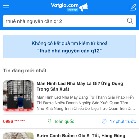
Không có kết quả tìm kiếm từ khoá
"thuê nhà nguyên căn q12"
Tin đăng mới nhất
Màn Hình Led Nhà Máy Là Gì? Ứng Dụng
Trong Sản Xuất
Màn Hình Led Nhà Máy Đang Trở Thành Giải Pháp Hiển
Thị Được Nhiều Doanh Nghiệp Sản Xuất Quan Tâm
Nhờ Khả Năng Trình Chiếu Dữ Liệu Trực Quan Trên Diện
Tích Lớn. Không Chỉ Phục Vụ Nhu Cầu Trình Chiếu Hình
Ảnh, Màn Hình Led Còn Có Thể Hỗ Trợ Theo Dõi Và...
0986 *** ***
Toàn quốc
17 phút trước
Sườn Cánh Buồm : Giá Sỉ Tốt, Hàng Đông