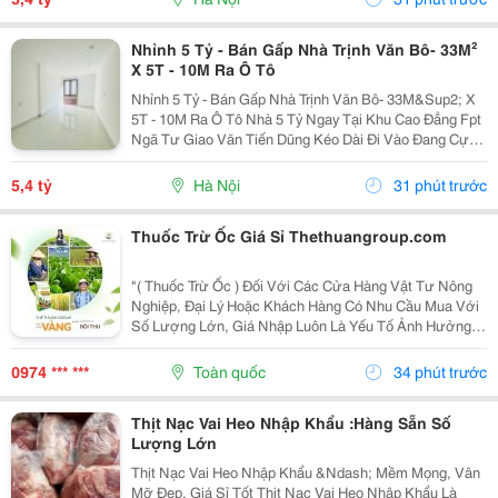
Nhỉnh 5 Tỷ - Bán Gấp Nhà Trịnh Văn Bô- 33M²
X 5T - 10M Ra Ô Tô
Nhỉnh 5 Tỷ - Bán Gấp Nhà Trịnh Văn Bô- 33M&Sup2; X
5T - 10M Ra Ô Tô Nhà 5 Tỷ Ngay Tại Khu Cao Đẳng Fpt
Ngã Tư Giao Văn Tiến Dũng Kéo Dài Đi Vào Đang Cực
Kỳ Đẹp. Căn Này Lại Có 5 Tầng, Gần Ô Tô, Gần Phố Và
Có Thể Vào Ở Ngay. 10M Ra Ô Tô,...
5,4 tỷ
Hà Nội
31 phút trước
Thuốc Trừ Ốc Giá Sỉ Thethuangroup.com
"( Thuốc Trừ Ốc ) Đối Với Các Cửa Hàng Vật Tư Nông
Nghiệp, Đại Lý Hoặc Khách Hàng Có Nhu Cầu Mua Với
Số Lượng Lớn, Giá Nhập Luôn Là Yếu Tố Ảnh Hưởng
Trực Tiếp Đến Hiệu Quả Kinh Doanh. Tuy Nhiên, Một
Nguồn Hàng Tốt Không Chỉ Dừng Lại Ở Mức Giá
0974 *** ***
Toàn quốc
34 phút trước
Cạnh...
Thịt Nạc Vai Heo Nhập Khẩu :Hàng Sẵn Số
Lượng Lớn
Thịt Nạc Vai Heo Nhập Khẩu &Ndash; Mềm Mọng, Vân
Mỡ Đẹp, Giá Sỉ Tốt Thịt Nạc Vai Heo Nhập Khẩu Là