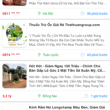
Phần Thịt Nằm Giữa Cổ Và Vai, Nổi Bật Với Thớ Thịt
Săn Chắc, Tỷ Lệ Nạc Cao Và Các Vân Mỡ Mảnh Phân
Bố Tự Nhiên . Sự Kết Hợp Hài Hòa Giữa Nạc Và Mỡ...
0911 *** ***
Hà Nội
35 phút trước
Thuốc Trừ Ốc Giá Rẻ Thethuangroup.com
"( Thuốc Trừ Ốc ) Chi Phí Đầu Tư Luôn Là Một Trong
Những Yếu Tố Được Bà Con Cân Nhắc Trước Mỗi Vụ
Mùa. Chính Vì Vậy, Khi Tìm Mua Thuốc Bảo Vệ Thực
Vật, Nhiều Người Thường Ưu Tiên Những Sản Phẩm
Có Mức Giá Hợp Lý Để Tiết Kiệm Ngân Sách. Tuy
0974 *** ***
Toàn quốc
43 phút trước
Nhiên, Giá...
Hót Hót - Giảm Ngay 100 Triệu - Chính Chủ
Bán Gấp Lô Góc 2 Mặt Tiền Xã Xuân Mỹ, Cẩm
Mỹ, Đồng Nai
Hót Hót - Giảm Ngay 100 Triệu - Chính Chủ Bán Gấp Lô
Góc 2 Mặt Tiền Xã Xuân Mỹ, Cẩm Mỹ, Đồng Nai *Diện
Tích: 641,4M&Sup2; *Góc 2 Mặt Tiền, Ngay Trung Tâm,
Thuận Tiện Kinh Doanh Đa Ngành Nghề. Cách Quốc Lộ
764 Chỉ Khoảng 400M. *Pháp Lý Sổ Hồng...
3,2 tỷ
Đồng Nai
1 giờ trước
Kính Râm Nữ Longchamp Màu Đen, Giảm Giá