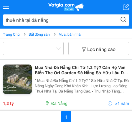
Trang Chủ
Bất động sản
Mua, bán nhà
Lọc nâng cao
Mua Nhà Đà Nẵng Chỉ Từ 1.2 Tỷ? Căn Hộ Ven
Biển The Ori Garden Đà Nẵng Sở Hữu Lâu Dài
Ck Đến 5%
* Mua Nhà Đà Nẵng Chỉ 1.2 Tỷ? * Sở Hữu Nhà Ở Tp. Đà
Nẵng Ngày Càng Khó Khăn Khi: - Lực Lượng Lao Động
Thuê Nhà Tại Đà Nẵng Tăng Cao. - Thu Nhập Tăng
Nhưng Vẫn Còn Ở Mức Thấp Để Mua Nhà. - Quỹ Đất
Ngày Càng Cạn Kiệt. - Giá Bđs Ở Mức Cao So Với
1,2 tỷ
Đà Nẵng
>1 năm
Thu...
1