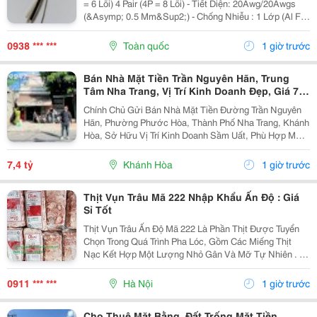
= 6 Lõi) 4 Pair (4P = 8 Lõi) - Tiết Diện: 20Awg/20Awgs
(&Asymp; 0.5 Mm&Sup2;) - Chống Nhiễu : 1 Lớp (Al Foil
)/ 2 Lớp Chống Nhiễu (Al Foil + Lớp Lưới Chống Nhiễu) -
Vật Liệu: Đồng...
0938 *** ***
Toàn quốc
1 giờ trước
Bán Nhà Mặt Tiền Trần Nguyên Hãn, Trung
Tâm Nha Trang, Vị Trí Kinh Doanh Đẹp, Giá 7,4
Tỷ
Chính Chủ Gửi Bán Nhà Mặt Tiền Đường Trần Nguyên
Hãn, Phường Phước Hòa, Thành Phố Nha Trang, Khánh
Hòa, Sở Hữu Vị Trí Kinh Doanh Sầm Uất, Phù Hợp Mở
Cửa Hàng, Văn Phòng, Showroom Hoặc Đầu Tư Cho
Thuê Lâu Dài. Thông Tin Chi Tiết. - Địa Chỉ: Số...
7,4 tỷ
Khánh Hòa
1 giờ trước
Thịt Vụn Trâu Mã 222 Nhập Khẩu Ấn Độ : Giá
Sỉ Tốt
Thịt Vụn Trâu Ấn Độ Mã 222 Là Phần Thịt Được Tuyển
Chọn Trong Quá Trình Pha Lóc, Gồm Các Miếng Thịt
Nạc Kết Hợp Một Lượng Nhỏ Gân Và Mỡ Tự Nhiên . Tỷ
Lệ Này Giúp Thịt Giữ Được Độ Mềm, Vị Ngọt Và
Hương Thơm Đặc Trưng Sau Khi Chế Biến. Sản
0911 *** ***
Hà Nội
1 giờ trước
Phẩm...
Cho Thuê Mặt Bằng, Đất Trống Mặt Tiền