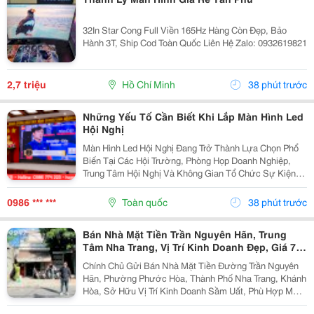
32In Star Cong Full Viền 165Hz Hàng Còn Đẹp, Bảo
Hành 3T, Ship Cod Toàn Quốc Liên Hệ Zalo: 0932619821
2,7 triệu
Hồ Chí Minh
38 phút trước
Những Yếu Tố Cần Biết Khi Lắp Màn Hình Led
Hội Nghị
Màn Hình Led Hội Nghị Đang Trở Thành Lựa Chọn Phổ
Biến Tại Các Hội Trường, Phòng Họp Doanh Nghiệp,
Trung Tâm Hội Nghị Và Không Gian Tổ Chức Sự Kiện
Nhờ Khả Năng Hiển Thị Hình Ảnh Lớn, Rõ Nét Và Ổn
Định. Tuy Nhiên, Để Lựa Chọn Được Hệ Thống...
0986 *** ***
Toàn quốc
38 phút trước
Bán Nhà Mặt Tiền Trần Nguyên Hãn, Trung
Tâm Nha Trang, Vị Trí Kinh Doanh Đẹp, Giá 7,4
Tỷ
Chính Chủ Gửi Bán Nhà Mặt Tiền Đường Trần Nguyên
Hãn, Phường Phước Hòa, Thành Phố Nha Trang, Khánh
Hòa, Sở Hữu Vị Trí Kinh Doanh Sầm Uất, Phù Hợp Mở
Cửa Hàng, Văn Phòng, Showroom Hoặc Đầu Tư Cho