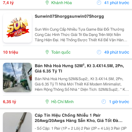
Thuê Lâu Dài. Thông Tin Chi Tiết. - Địa Chỉ: Số...
7,4 tỷ
Khánh Hòa
41 phút trước
Sunwin07Shorggsunwin07Shorgg
Sun Win Cung Cấp Nhiều Tựa Game Bài Đổi Thưởng
Cùng Các Hình Thức Giải Trí Đa Dạng Trên Một Nền
Tảng Hiện Đại. Hệ Thống Được Thiết Kế Để Vận Hành
Ổn Định, Truy Cập Nhanh Và Tương Thích Với Nhiều
Thiết Bị. Bên Cạnh Đó, Các Tính Năng Bảo Mật Cũng
10 triệu
Toàn quốc
49 phút trước
Được...
Bán Nhà Hoà Hưng 52M², Kt 3.4X14.5M, 2Pn,
Giá 6.35 Tỷ Tl
Bán Nhà Hoà Hưng 52M&Sup2;, Kt 3.4X14.5M, 2Pn,
Giá 6.35 Tỷ Tl Nhà Mới Thiết Kế Modern Minimalist,
Hẻm Rộng Thông Số Nhà * Diện Tích: 52M&Sup2;. * Kt:
3.4M X 14.5M. * Kết Cấu: 1 Trệt 1 Lầu. * Chủ Hỗ Trợ
Hoàn Thiện Thêm 1 Phòng Ngủ Trước Khi Bàn...
6,35 tỷ
Hồ Chí Minh
1 giờ trước
Cáp Tín Hiệu Chống Nhiễu 1 Pair
20Awg/20Awgs Hàng Sẵn Kho, Giá Tốt Đà
Nẵng, Huế
- Số Cặp: 1 Pair (1P = 2 Lõi) 2 Pair (2P = 4 Lõi) 3 Pair (3P