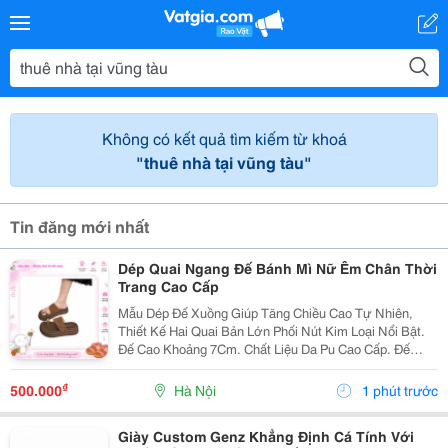
Không có kết quả tìm kiếm từ khoá
"thuê nhà tại vũng tàu"
Tin đăng mới nhất
Dép Quai Ngang Đế Bánh Mì Nữ Êm Chân Thời
Trang Cao Cấp
Mẫu Dép Đế Xuồng Giúp Tăng Chiều Cao Tự Nhiên,
Thiết Kế Hai Quai Bản Lớn Phối Nút Kim Loại Nổi Bật.
Đế Cao Khoảng 7Cm. Chất Liệu Da Pu Cao Cấp. Đế
Chống Trượt. Êm Chân Khi Mang Lâu. Thích Hợp Đi
Làm, Đi Tiệc, Đi Chơi. ✔ Có Nhiều Size.
₫
500.000
Hà Nội
1 phút trước
Giày Custom Genz Khẳng Định Cá Tính Với