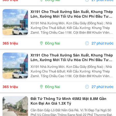
Xt191 Cho Thuê Xưởng Sản Xuất, Khung Thép
Lớn, Xưởng Mới Tối Ưu Hóa Chi Phí Đầu Tư
Sx
Xt191 Nhà Xưởng Mới. Kcn Dầu Giây (Đồng Nai) ; Nhà
Xưởng Cho Thuê &Bull; Kết Cấu Xưởng: Khung Thép
Zamil. Tổng Chiều Cao 11M. Cột Biên 8M Khuôn Viên
4700M2 ( 42M X 112M ) &Bull; Dt Nx Sản Xuất : 38M X
91M ( 3480 M&Sup2; ) &Bull; Dt Văn Phòng...
365 triệu
Đồng Nai
27 phút trước
Xt191 Cho Thuê Xưởng Sản Xuất, Khung Thép
Lớn, Xưởng Mới Tối Ưu Hóa Chi Phí Đầu Tư
Sx
Xt191 Nhà Xưởng Mới. Kcn Dầu Giây (Đồng Nai) ; Nhà
Xưởng Cho Thuê &Bull; Kết Cấu Xưởng: Khung Thép
Zamil. Tổng Chiều Cao 11M. Cột Biên 8M Khuôn Viên
4700M2 ( 42M X 112M ) &Bull; Dt Nx Sản Xuất : 38M X
91M ( 3480 M&Sup2; ) &Bull; Dt Văn Phòng...
365 triệu
Đồng Nai
27 phút trước
Đất Tứ Thông Tứ Minh 45M2 Mặt 8.8M Gần
Kcn Đại An Giá 1.3X Tỷ
Cần Bán Gấp Lô Đất Nền Giá Rẻ, Vị Trí Đẹp Tại Ngõ 50
Phố Vũ Công Đán Thông Sang Ngõ 22 Phố Thượng Đạt,