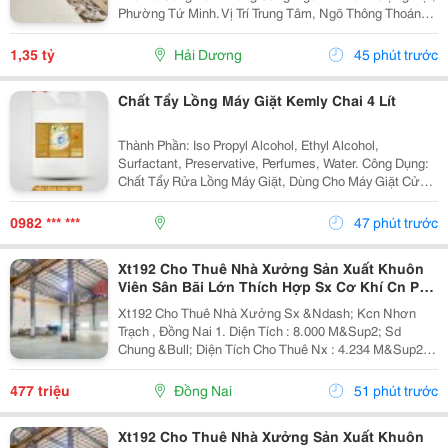
Phường Tứ Minh. Vị Trí Trung Tâm, Ngõ Thông Thoáng,
Bán Kính 300M Đầy Đủ Chợ Dân Sinh, Trường Học Các
Cấp Và Khu Công Nghiệp Đại An. Khu Vực Dân...
1,35 tỷ
Hải Dương
45 phút trước
Chất Tẩy Lồng Máy Giặt Kemly Chai 4 Lít
Thành Phần: Iso Propyl Alcohol, Ethyl Alcohol,
Surfactant, Preservative, Perfumes, Water. Công Dụng:
Chất Tẩy Rửa Lồng Máy Giặt, Dùng Cho Máy Giặt Cửa
Trên, Máy Giặt Cửa Trước. Cách Dùng: Sử Dụng Từ 5-
10 Gam/Lít. Nếu Máy Giặt 7 Kg Thì Chọn Mức...
0982 *** ***
47 phút trước
Xt192 Cho Thuê Nhà Xưởng Sản Xuất Khuôn
Viên Sân Bãi Lớn Thích Hợp Sx Cơ Khí Cn Phụ
Trợ
Xt192 Cho Thuê Nhà Xưởng Sx &Ndash; Kcn Nhơn
Trạch , Đồng Nai 1. Diện Tích : 8.000 M&Sup2; Sd
Chung &Bull; Diện Tích Cho Thuê Nx : 4.234 M&Sup2; (
58M X 73M ) &Bull; Văn Phòng 100 M&Sup2; Trong
Xưởng Kết Cấu Xưởng Chuẩn Kcn, Nền Bê Tông
477 triệu
Đồng Nai
51 phút trước
Chịu...
Xt192 Cho Thuê Nhà Xưởng Sản Xuất Khuôn