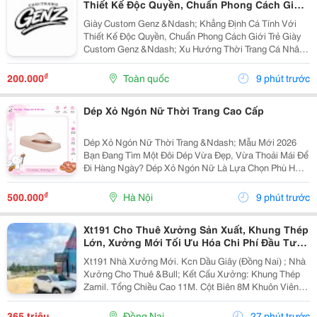
Thiết Kế Độc Quyền, Chuẩn Phong Cách Giới
Trẻ
Giày Custom Genz &Ndash; Khẳng Định Cá Tính Với
Thiết Kế Độc Quyền, Chuẩn Phong Cách Giới Trẻ Giày
Custom Genz &Ndash; Xu Hướng Thời Trang Cá Nhân
Hóa Dẫn Đầu Năm 2026 Trong Thời Đại Mà Thời Trang
Không Còn Chỉ Dừng Lại Ở Việc Mặc Đẹp, Việc Thể...
₫
200.000
Toàn quốc
9 phút trước
Dép Xỏ Ngón Nữ Thời Trang Cao Cấp
Dép Xỏ Ngón Nữ Thời Trang &Ndash; Mẫu Mới 2026
Bạn Đang Tìm Một Đôi Dép Vừa Đẹp, Vừa Thoải Mái Để
Đi Hàng Ngày? Dép Xỏ Ngón Nữ Là Lựa Chọn Phù Hợp
Cho Những Ngày Đi Chơi, Đi Biển, Dạo Phố Hoặc Sử
Dụng Thường Xuyên. ✅ Thiết Kế Thanh Lịch, Trẻ...
₫
500.000
Hà Nội
9 phút trước
Xt191 Cho Thuê Xưởng Sản Xuất, Khung Thép
Lớn, Xưởng Mới Tối Ưu Hóa Chi Phí Đầu Tư
Sx
Xt191 Nhà Xưởng Mới. Kcn Dầu Giây (Đồng Nai) ; Nhà
Xưởng Cho Thuê &Bull; Kết Cấu Xưởng: Khung Thép
Zamil. Tổng Chiều Cao 11M. Cột Biên 8M Khuôn Viên
4700M2 ( 42M X 112M ) &Bull; Dt Nx Sản Xuất : 38M X
91M ( 3480 M&Sup2; ) &Bull; Dt Văn Phòng...
365 triệu
Đồng Nai
27 phút trước