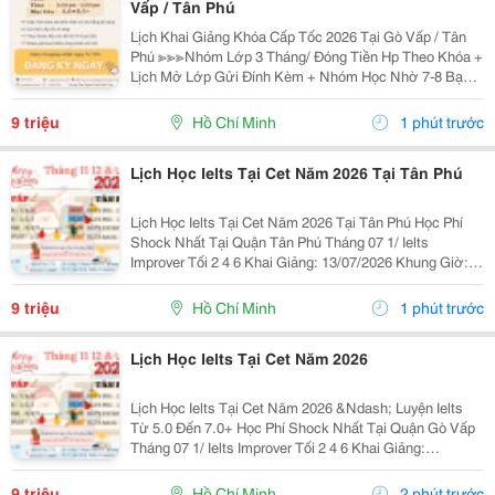
Vấp / Tân Phú
Lịch Khai Giảng Khóa Cấp Tốc 2026 Tại Gò Vấp / Tân
Phú ≫≫≫Nhóm Lớp 3 Tháng/ Đóng Tiền Hp Theo Khóa +
Lịch Mở Lớp Gửi Đính Kèm + Nhóm Học Nhờ 7-8 Bạn/
Lớp + Giáo Trình Ielts Có Band Điểm Lộ Trình, Sách
Nước Ngoài Bám Sát + Chia Đều 4 Kỹ...
9 triệu
Hồ Chí Minh
1 phút trước
Lịch Học Ielts Tại Cet Năm 2026 Tại Tân Phú
Lịch Học Ielts Tại Cet Năm 2026 Tại Tân Phú Học Phí
Shock Nhất Tại Quận Tân Phú Tháng 07 1/ Ielts
Improver Tối 2 4 6 Khai Giảng: 13/07/2026 Khung Giờ:
18:00 Đến 21:00 Học Phí Ưu Đãi 5% Khi Đăng Ký 2/ Ielts
Basic Tối 3 5 7 Khai...
9 triệu
Hồ Chí Minh
1 phút trước
Lịch Học Ielts Tại Cet Năm 2026
Lịch Học Ielts Tại Cet Năm 2026 &Ndash; Luyện Ielts
Từ 5.0 Đến 7.0+ Học Phí Shock Nhất Tại Quận Gò Vấp
Tháng 07 1/ Ielts Improver Tối 2 4 6 Khai Giảng:
13/07/2026 Khung Giờ: 18:00 Đến 21:00 Học Phí Ưu Đãi
5% Khi Đăng Ký 2/ Ielts...
9 triệu
Hồ Chí Minh
2 phút trước