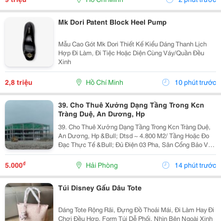
Mk Dori Patent Block Heel Pump
Mẫu Cao Gót Mk Dori Thiết Kế Kiểu Dáng Thanh Lịch
Hợp Đi Làm, Đi Tiệc Hoặc Diện Cùng Váy/Quần Đều
Xinh
2,8 triệu
Hồ Chí Minh
10 phút trước
39. Cho Thuê Xưởng Dạng Tầng Trong Kcn
Tràng Duệ, An Dương, Hp
39. Cho Thuê Xưởng Dạng Tầng Trong Kcn Tràng Duệ,
An Dương, Hp &Bull; Dtsd ~ 4.800 M2/ Tầng Hoặc Đo
Đạc Thực Tế &Bull; Đủ Điện 03 Pha, Sân Cổng Bảo Vệ,
Pccc Tự Động, Mới 100% &Bull; Giá Chào Thuê 5.25
Usd/ M2/ Tháng
₫
5.000
Hải Phòng
14 phút trước
Túi Disney Gấu Dâu Tote
Dáng Tote Rộng Rãi, Đựng Đồ Thoải Mái, Đi Làm Hay Đi
Chơi Đều Hợp. Form Túi Dễ Phối, Nhìn Bên Ngoài Xinh