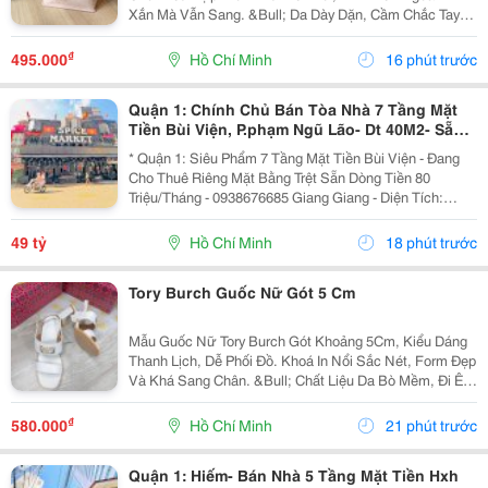
Xắn Mà Vẫn Sang. &Bull; Da Dày Dặn, Cầm Chắc Tay
&Bull; Hoạ Tiết Dập Nổi Sắc Nét, Nhìn Rất Đẹp &Bull;
Kèm Keychain Gấu Cực Xinh &Bull; Full Box...
₫
495.000
Hồ Chí Minh
16 phút trước
Quận 1: Chính Chủ Bán Tòa Nhà 7 Tầng Mặt
Tiền Bùi Viện, P.phạm Ngũ Lão- Dt 40M2- Sẵn
Hdt Riêng Tầng Trệt 80Tr/Th- Vị Trí Vip Nhất
* Quận 1: Siêu Phẩm 7 Tầng Mặt Tiền Bùi Viện - Đang
Tại
Cho Thuê Riêng Mặt Bằng Trệt Sẵn Dòng Tiền 80
Triệu/Tháng - 0938676685 Giang Giang - Diện Tích:
38M2 - Ngang 2,85M Nở Hậu 5,55M * 11M. - Kết Cấu: 7
Tầng - Sân Thượng - Sẵn 11 Phòng Dịch Vụ - 12...
49 tỷ
Hồ Chí Minh
18 phút trước
Tory Burch Guốc Nữ Gót 5 Cm
Mẫu Guốc Nữ Tory Burch Gót Khoảng 5Cm, Kiểu Dáng
Thanh Lịch, Dễ Phối Đồ. Khoá In Nổi Sắc Nét, Form Đẹp
Và Khá Sang Chân. &Bull; Chất Liệu Da Bò Mềm, Đi Êm
Chân &Bull; Lót Da Mềm, Tạo Cảm Giác Thoải Mái Khi
Mang Lâu &Bull; Chi Tiết Khoá In Nổi Sắc...
₫
580.000
Hồ Chí Minh
21 phút trước
Quận 1: Hiếm- Bán Nhà 5 Tầng Mặt Tiền Hxh