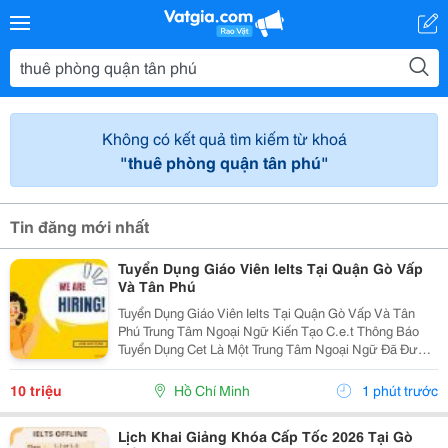
Không có kết quả tìm kiếm từ khoá
"thuê phòng quận tân phú"
Tin đăng mới nhất
Tuyển Dụng Giáo Viên Ielts Tại Quận Gò Vấp
Và Tân Phú
Tuyển Dụng Giáo Viên Ielts Tại Quận Gò Vấp Và Tân
Phú Trung Tâm Ngoại Ngữ Kiến Tạo C.e.t Thông Báo
Tuyển Dụng Cet Là Một Trung Tâm Ngoại Ngữ Đã Được
Thành Lập 16 Năm Chuyên Về Chương Trình Anh Văn
Học Thuật Ielts &Ndash; Toefl Ibt. Trung Tâm...
10 triệu
Hồ Chí Minh
1 phút trước
Lịch Khai Giảng Khóa Cấp Tốc 2026 Tại Gò