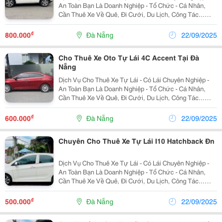
An Toàn Bạn Là Doanh Nghiệp - Tổ Chức - Cá Nhân,
Cần Thuê Xe Về Quê, Đi Cưới, Du Lịch, Công Tác...
Bạn Cần Một Đơn Vị Cho Thuê Xe Uy Tín, An Toàn Hãy
Liên Hệ Ngay Dana Travel Car - Đơn Vị...
₫
800.000
Đà Nẵng
22/09/2025
Cho Thuê Xe Oto Tự Lái 4C Accent Tại Đà
Nẵng
Dịch Vụ Cho Thuê Xe Tự Lái - Có Lái Chuyên Nghiệp -
An Toàn Bạn Là Doanh Nghiệp - Tổ Chức - Cá Nhân,
Cần Thuê Xe Về Quê, Đi Cưới, Du Lịch, Công Tác...
Bạn Cần Một Đơn Vị Cho Thuê Xe Uy Tín, An Toàn Hãy
Liên Hệ Ngay Dana Travel Car - Đơn Vị...
₫
600.000
Đà Nẵng
22/09/2025
Chuyên Cho Thuê Xe Tự Lái I10 Hatchback Đn
Dịch Vụ Cho Thuê Xe Tự Lái - Có Lái Chuyên Nghiệp -
An Toàn Bạn Là Doanh Nghiệp - Tổ Chức - Cá Nhân,
Cần Thuê Xe Về Quê, Đi Cưới, Du Lịch, Công Tác...
Bạn Cần Một Đơn Vị Cho Thuê Xe Uy Tín, An Toàn Hãy
Liên Hệ Ngay Dana Travel Car - Đơn Vị...
₫
500.000
Đà Nẵng
22/09/2025