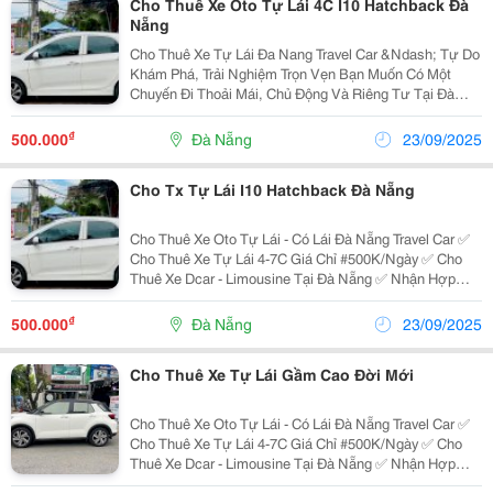
Cho Thuê Xe Oto Tự Lái 4C I10 Hatchback Đà
Nẵng
Cho Thuê Xe Tự Lái Đa Nang Travel Car &Ndash; Tự Do
Khám Phá, Trải Nghiệm Trọn Vẹn Bạn Muốn Có Một
Chuyến Đi Thoải Mái, Chủ Động Và Riêng Tư Tại Đà
Nẵng? Dịch Vụ Cho Thuê Xe Tự Lái Đà Nẵng Chính Là
Lựa Chọn Lý Tưởng Dành Cho Bạn. Với Nhiều Dòng
₫
500.000
Đà Nẵng
23/09/2025
Xe...
Cho Tx Tự Lái I10 Hatchback Đà Nẵng
Cho Thuê Xe Oto Tự Lái - Có Lái Đà Nẵng Travel Car ✅
Cho Thuê Xe Tự Lái 4-7C Giá Chỉ #500K/Ngày ✅ Cho
Thuê Xe Dcar - Limousine Tại Đà Nẵng ✅ Nhận Hợp
Đồng Xe Du Lịch 4-7-16-29-45 Chỗ ✅ Xe Đi Tham Quan -
Du Lịch ✅ Xe Đi Lễ Chùa ✅ Đưa Đón...
₫
500.000
Đà Nẵng
23/09/2025
Cho Thuê Xe Tự Lái Gầm Cao Đời Mới
Cho Thuê Xe Oto Tự Lái - Có Lái Đà Nẵng Travel Car ✅
Cho Thuê Xe Tự Lái 4-7C Giá Chỉ #500K/Ngày ✅ Cho
Thuê Xe Dcar - Limousine Tại Đà Nẵng ✅ Nhận Hợp
Đồng Xe Du Lịch 4-7-16-29-45 Chỗ ✅ Xe Đi Tham Quan -