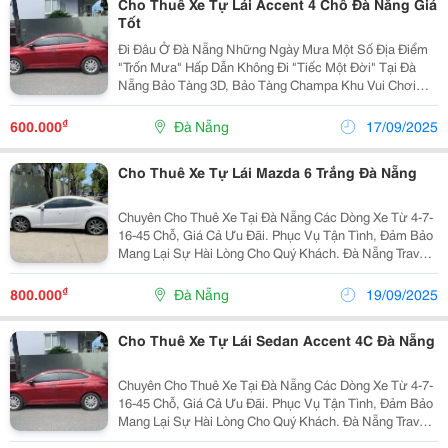
Cho Thuê Xe Tự Lái Accent 4 Chỗ Đà Nẵng Giá
Tốt
Đi Đâu Ở Đà Nẵng Những Ngày Mưa Một Số Địa Điểm
"Trốn Mưa" Hấp Dẫn Không Đi "Tiếc Một Đời" Tại Đà
Nẵng Bảo Tàng 3D, Bảo Tàng Champa Khu Vui Chơi
Helio Center Công Viên Nước Nóng Mikazuki Trung
Tâm Thương Mại Vincom Thưởng Thức Bánh Xèo ...
₫
600.000
Đà Nẵng
17/09/2025
Cho Thuê Xe Tự Lái Mazda 6 Trắng Đà Nẵng
Chuyên Cho Thuê Xe Tại Đà Nẵng Các Dòng Xe Từ 4-7-
16-45 Chỗ, Giá Cả Ưu Đãi. Phục Vụ Tận Tình, Đảm Bảo
Mang Lại Sự Hài Lòng Cho Quý Khách. Đà Nẵng Travel
Car Chúng Tôi Chuyên Cung Cấp Các Dịch Vụ Như Sau:
Cho Thuê Xe 4-7 Chỗ ( Có Tài Và Tự Lái) ...
₫
800.000
Đà Nẵng
19/09/2025
Cho Thuê Xe Tự Lái Sedan Accent 4C Đà Nẵng
Chuyên Cho Thuê Xe Tại Đà Nẵng Các Dòng Xe Từ 4-7-
16-45 Chỗ, Giá Cả Ưu Đãi. Phục Vụ Tận Tình, Đảm Bảo
Mang Lại Sự Hài Lòng Cho Quý Khách. Đà Nẵng Travel
Car Chúng Tôi Chuyên Cung Cấp Các Dịch Vụ Như Sau: