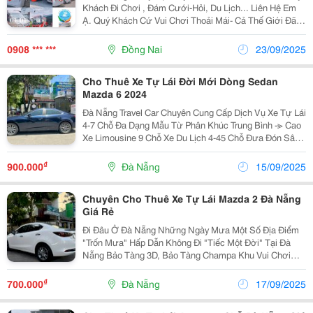
Khách Đi Chơi , Đám Cưới-Hỏi, Du Lịch... Liên Hệ Em
Ạ. Quý Khách Cứ Vui Chơi Thoải Mái- Cả Thế Giới Đã
Có Dvdl.thái Thịnh Lo.&Zwj;✈️&Hearts;️ Bên Em Chuyên
Các Dòng Xe: 4-7-16...45Chỗ Cho Thuê Xe Có...
0908 *** ***
Đồng Nai
23/09/2025
Cho Thuê Xe Tự Lái Đời Mới Dòng Sedan
Mazda 6 2024
Đà Nẵng Travel Car Chuyên Cung Cấp Dịch Vụ Xe Tự Lái
4-7 Chỗ Đa Dạng Mẫu Từ Phân Khúc Trung Bình -≫ Cao
Xe Limousine 9 Chỗ Xe Du Lịch 4-45 Chỗ Đưa Đón Sân
Bay. Nhận Hợp Đồng Đi Tour. Thuê Xe Đi Công Tác Theo
Ngày Hoặc Tháng Nhận Chạy...
₫
900.000
Đà Nẵng
15/09/2025
Chuyên Cho Thuê Xe Tự Lái Mazda 2 Đà Nẵng
Giá Rẻ
Đi Đâu Ở Đà Nẵng Những Ngày Mưa Một Số Địa Điểm
"Trốn Mưa" Hấp Dẫn Không Đi "Tiếc Một Đời" Tại Đà
Nẵng Bảo Tàng 3D, Bảo Tàng Champa Khu Vui Chơi
Helio Center Công Viên Nước Nóng Mikazuki Trung
Tâm Thương Mại Vincom Thưởng Thức Bánh Xèo ...
₫
700.000
Đà Nẵng
17/09/2025