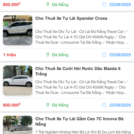
Du Lịch ✅ Xe Đi Lễ Chùa ✅ Đưa Đón...
₫
800.000
Đà Nẵng
23/09/2025
Cho Thuê Xe Tự Lái Xpander Cross
Cho Thuê Xe Oto Tự Lái - Có Lái Đà Nẵng Travel Car ✅
Cho Thuê Xe Tự Lái 4-7C Giá Chỉ #500K/Ngày ✅ Cho
Thuê Xe Dcar - Limousine Tại Đà Nẵng ✅ Nhận Hợp
Đồng Xe Du Lịch 4-7-16-29-45 Chỗ ✅ Xe Đi Tham Quan -
Du Lịch ✅ Xe Đi Lễ Chùa ✅ Đưa Đón...
1 triệu
Đà Nẵng
23/09/2025
Cho Thuê Xe Cưới Hỏi Rước Dâu Mazda 6
Trắng
Cho Thuê Xe Oto Tự Lái - Có Lái Đà Nẵng Travel Car ✅
Cho Thuê Xe Tự Lái 4-7C Giá Chỉ #500K/Ngày ✅ Cho
Thuê Xe Dcar - Limousine Tại Đà Nẵng ✅ Nhận Hợp
Đồng Xe Du Lịch 4-7-16-29-45 Chỗ ✅ Xe Đi Tham Quan -
Du Lịch ✅ Xe Đi Lễ Chùa ✅ Đưa Đón...
₫
800.000
Đà Nẵng
23/09/2025
Cho Thuê Xe Tự Lái Gầm Cao 7C Innova Đà
Nẵng
7 Trải Nghiệm Không Nên Bỏ Lỡ Khi Đi Du Lịch Đà Nẵng