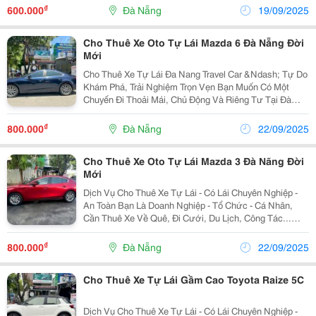
Cho Thuê Xe 4-7 Chỗ ( Có Tài Và Tự Lái) ...
₫
600.000
Đà Nẵng
19/09/2025
Cho Thuê Xe Oto Tự Lái Mazda 6 Đà Nẵng Đời
Mới
Cho Thuê Xe Tự Lái Đa Nang Travel Car &Ndash; Tự Do
Khám Phá, Trải Nghiệm Trọn Vẹn Bạn Muốn Có Một
Chuyến Đi Thoải Mái, Chủ Động Và Riêng Tư Tại Đà
Nẵng? Dịch Vụ Cho Thuê Xe Tự Lái Đà Nẵng Chính Là
Lựa Chọn Lý Tưởng Dành Cho Bạn. Với Nhiều Dòng
₫
800.000
Đà Nẵng
22/09/2025
Xe...
Cho Thuê Xe Oto Tự Lái Mazda 3 Đà Nãng Đời
Mới
Dịch Vụ Cho Thuê Xe Tự Lái - Có Lái Chuyên Nghiệp -
An Toàn Bạn Là Doanh Nghiệp - Tổ Chức - Cá Nhân,
Cần Thuê Xe Về Quê, Đi Cưới, Du Lịch, Công Tác...
Bạn Cần Một Đơn Vị Cho Thuê Xe Uy Tín, An Toàn Hãy
Liên Hệ Ngay Dana Travel Car - Đơn Vị...
₫
800.000
Đà Nẵng
22/09/2025
Cho Thuê Xe Tự Lái Gầm Cao Toyota Raize 5C
Dịch Vụ Cho Thuê Xe Tự Lái - Có Lái Chuyên Nghiệp -