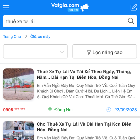
Trang Chủ
Ôtô, xe máy
Lọc nâng cao
Thuê Xe Tự Lái Và Tài Xế Theo Ngày, Tháng,
Năm... Dài Hạn Tại Biên Hòa, Đồng Nai
Em Vẫn Ngồi Đây Đợi Quý Nhân Trở Về. Cuối Tuần Quý
Khách Đi Chơi , Đám Cưới-Hỏi, Du Lịch... Liên Hệ Em
Ạ. Quý Khách Cứ Vui Chơi Thoải Mái- Cả Thế Giới Đã
Có Dvdl.thái Thịnh Lo.&Zwj;✈️&Hearts;️ Bên Em Chuyên
Các Dòng Xe: 4-7-16...45Chỗ Cho Thuê Xe Có...
0908 *** ***
Đồng Nai
23/09/2025
Cho Thuê Xe Tự Lái Và Dài Hạn Tại Kcn Biên
Hòa, Đồng Nai
Em Vẫn Ngồi Đây Đợi Quý Nhân Trở Về. Cuối Tuần Quý