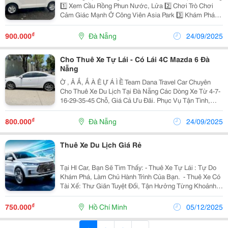
1️⃣ Xem Cầu Rồng Phun Nước, Lửa 2️⃣ Chơi Trò Chơi
Cảm Giác Mạnh Ở Công Viên Asia Park 3️⃣ Khám Phá
Ẩm Thực Chợ Cồn 4️⃣ Treo Móc Khóa Ở Cầu Tình Yêu
5️⃣ Thử Sức Dù Bay Cano Trên Biển Mỹ...
₫
900.000
Đà Nẵng
24/09/2025
Cho Thuê Xe Tự Lái - Có Lái 4C Mazda 6 Đà
Nẵng
Ờ , Â Ắ, Ắ À Ê Ự Á Ì Ề Team Dana Travel Car Chuyên
Cho Thuê Xe Du Lịch Tại Đà Nẵng Các Dòng Xe Từ 4-7-
16-29-35-45 Chỗ, Giá Cả Ưu Đãi. Phục Vụ Tận Tình,
Đảm Bảo Mang Lại Sự Hài Lòng Cho Quý Khách Chúng
Tôi Chuyên Cung Cấp Các Dịch Vụ Như Sau:...
₫
800.000
Đà Nẵng
24/09/2025
Thuê Xe Du Lịch Giá Rẻ
Tại Hl Car, Bạn Sẽ Tìm Thấy: - Thuê Xe Tự Lái : Tự Do
Khám Phá, Làm Chủ Hành Trình Của Bạn. ️ - Thuê Xe Có
Tài Xế: Thư Giãn Tuyệt Đối, Tận Hưởng Từng Khoảnh
Khắc. - Xe 4-7 Chỗ: Phù Hợp Cho Gia Đình Nhỏ, Nhóm
Bạn Thân Thiết....
₫
750.000
Hồ Chí Minh
05/12/2025