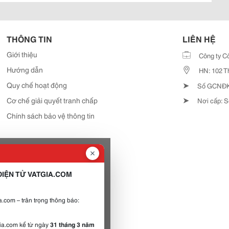
THÔNG TIN
LIÊN HỆ
Giới thiệu
Công ty C
Hướng dẫn
HN: 102 T
➤
Quy chế hoạt động
Số GCNĐKD
➤
Cơ chế giải quyết tranh chấp
Nơi cấp: S
Chính sách bảo vệ thông tin
IỆN TỬ VATGIA.COM
.com – trân trọng thông báo:
gia.com kể từ ngày
31 tháng 3 năm