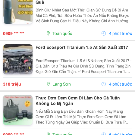
Quả
Bình Giữ Nhiệt Sau Một Thời Gian Sử Dụng Dễ Bị Ám
Mùi Cà Phê, Trà, Sữa Hoặc Thức Ăn Nếu Không Được
Vệ Sinh Đúng Các H. Điều Này Không Chỉ Ảnh Hưởng
Đến Hương Vị Đồ Uống Mà Còn Gây Mất Vệ Sinh. Hãy
Cùng Tìm Hiểu Những Cách Khử Mùi Bình Giữ Nhiệt
0909 *** ***
Toàn quốc
4 phút trước
Đơn...
Ford Ecosport Titanium 1.5 At Sản Xuất 2017
Ford Ecosport Titanium 1.5 At &Ndash; Sản Xuất 2017 -
Giá Bán: 310 Triệu Xe Gia Đình Sử Dụng, Tình Trạng Zin
Đẹp, Giữ Gìn Cẩn Thận. ✅ Ford Ecosport Titanium 1.5L
&Ndash; Số Tự Động ✅ Sản Xuất Năm 2017 ✅ Xe Zin
Nguyên Bản ✅ Không Đâm Đụng ✅...
310 triệu
Lạng Sơn
4 phút trước
Thực Đơn Đem Cơm Đi Làm Cho Cả Tuần
Không Lo Bị Ngán
Nếu Mỗi Sáng Bạn Đều Băn Khoăn Hôm Nay Mang
Cơm Gì Đi Làm Thì Một Thực Đơn Đem Cơm Đi Làm
Theo Từng Ngày Sẽ Giúp Việc Chuẩn Bị Bữa Trưa Trở
Nên Đơn Giản Hơn. Dưới Đây Là Những Gợi Ý Dễ Áp
Dụng, Vừa Ngon Miệng Vừa Đủ Dinh Dưỡng. 1. Thực
0909 *** ***
Toàn quốc
6 phút trước