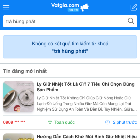
Không có kết quả tìm kiếm từ khoá
"trà hùng phát"
Tin đăng mới nhất
Ly Giữ Nhiệt Tốt Là Gì? 7 Tiêu Chí Chọn Đúng
Sản Phẩm
Ly Giữ Nhiệt Tốt Không Chỉ Giúp Giữ Nóng Hoặc Giữ
Lạnh Đồ Uống Trong Nhiều Giờ Mà Còn Mang Lại Trải
Nghiệm Sử Dụng An Toàn Và Bền Bỉ. Tuy Nhiên, Giữa
Hàng Trăm Mẫu Mã Trên Thị Trường, Không Phải Sản
Phẩm Nào Cũng Đáp Ứng Được Chất Lượng Như Mong
0909 *** ***
Toàn quốc
2 phút trước
Đợi....
Hướng Dẫn Cách Khử Mùi Bình Giữ Nhiệt Hiệu