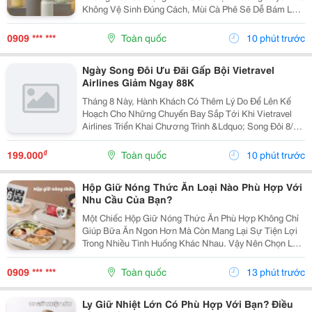
Không Vệ Sinh Đúng Cách, Mùi Cà Phê Sẽ Dễ Bám Lại
Bên Trong Bình. Điều Này Không Chỉ Ảnh Hưởng Đến
Hương Vị Của Những Loại Đồ Uống Khác Mà Còn Tạo
0909 *** ***
Toàn quốc
10 phút trước
Điều...
Ngày Song Đôi Ưu Đãi Gấp Bội Vietravel
Airlines Giảm Ngay 88K
Tháng 8 Này, Hành Khách Có Thêm Lý Do Để Lên Kế
Hoạch Cho Những Chuyến Bay Sắp Tới Khi Vietravel
Airlines Triển Khai Chương Trình &Ldquo; Song Đôi 8/8
&Ndash; Bay Vui, Ưu Đãi Gấp Bội &Rdquo;. Với Mã Ưu
Đãi Vusongdoi08, Hành Khách Được Giảm Ngay...
₫
199.000
Toàn quốc
10 phút trước
Hộp Giữ Nóng Thức Ăn Loại Nào Phù Hợp Với
Nhu Cầu Của Bạn?
Một Chiếc Hộp Giữ Nóng Thức Ăn Phù Hợp Không Chỉ
Giúp Bữa Ăn Ngon Hơn Mà Còn Mang Lại Sự Tiện Lợi
Trong Nhiều Tình Huống Khác Nhau. Vậy Nên Chọn Loại
Nào Để Đáp Ứng Đúng Nhu Cầu Sử Dụng Hằng Ngày?
1. Những Trường Hợp Nên Sử Dụng Hộp Giữ Nóng
0909 *** ***
Toàn quốc
13 phút trước
Thức...
Ly Giữ Nhiệt Lớn Có Phù Hợp Với Bạn? Điều