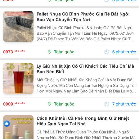
Đơn Đem Cơm...
Pallet Nhựa Cũ Bình Phước Giá Rẻ Bất Ngờ,
Bao Vận Chuyển Tận Nơi
Pallet Nhựa Cũ Bình Phước &Ndash; Giá Rẻ Bất Ngờ,
Bao Vận Chuyển Tận Nơi! Liên Hệ Ngay: 0973.021.864
(24/7) Để Được Tư Vấn Và Báo Giá Pallet Nhựa Cũ Tại
Bình Phước! Kho Xưởng Đang Cần Pallet? Đừng Vội
Mua Pallet Mới Cho &Ldquo;Đau Ví&Rdquo; Nha!...
0973 *** ***
Toàn quốc
6 phút trước
Ly Giữ Nhiệt Xịn Có Gì Khác? Các Tiêu Chí Mà
Bạn Nên Biết
Một Chiếc Ly Giữ Nhiệt Xịn Không Chỉ Là Vật Dụng Để
Đựng Nước Mà Còn Mang Lại Trải Nghiệm Sử Dụng Tốt
Hơn Mỗi Ngày. Vậy Làm Sao Để Nhận Biết Đâu Là Một
Chiếc Ly Giữ Nhiệt Xịn Đáng Để Đầu Tư? Hãy Cùng
Cozycup Tìm Hiểu Trong Bài Viết Dưới Đây. 1. Thế...
0909 *** ***
Toàn quốc
7 phút trước
Cách Khử Mùi Cà Phê Trong Bình Giữ Nhiệt
Hiệu Quả Ngay Tại Nhà
Cà Phê Là Thức Uống Quen Thuộc Của Nhiều Người,
Nhưng Nếu Sử Dụng Bình Giữ Nhiệt Thường Xuyên Mà