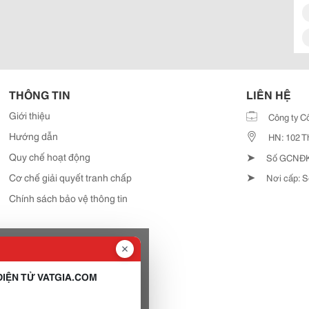
THÔNG TIN
LIÊN HỆ
Giới thiệu
Công ty C
Hướng dẫn
HN: 102 T
➤
Quy chế hoạt động
Số GCNĐKD
➤
Cơ chế giải quyết tranh chấp
Nơi cấp: S
Chính sách bảo vệ thông tin
IỆN TỬ VATGIA.COM