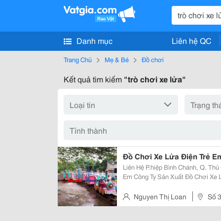
Danh mục
Liên hệ QC
Trang Chủ
Mẹ & Bé
Đồ chơi
Kết quả tìm kiếm
"trò chơi xe lửa"
Đồ Chơi Xe Lửa Điện Trẻ E
Liên Hệ P.hiệp Bình Chánh, Q. Thủ Đức Xe Lửa Điện Trẻ Em - Tàu Hỏa Điện Trẻ
Em Công Ty Sản Xuất Đồ Chơi Xe Lửa Trẻ Em Ngoài Trời, Đồ Chơi Khu Vui
Chơi Giải Trí. Chuyên Bán Các Sả
Lửa Trẻ
Nguyen Thị Loan
Số 3
Q. Thủ Đức