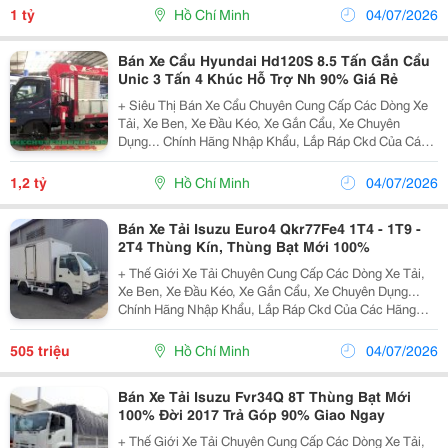
Kết Hỗ Trợ Trả Góp Lên Đến 90% Giá Trị Xe, Lãi Suất
1 tỷ
Hồ Chí Minh
04/07/2026
Bán Xe Cẩu Hyundai Hd120S 8.5 Tấn Gắn Cẩu
Unic 3 Tấn 4 Khúc Hỗ Trợ Nh 90% Giá Rẻ
+ Siêu Thị Bán Xe Cẩu Chuyên Cung Cấp Các Dòng Xe
Tải, Xe Ben, Xe Đầu Kéo, Xe Gắn Cẩu, Xe Chuyên
Dụng... Chính Hãng Nhập Khẩu, Lắp Ráp Ckd Của Các
Hãng Thương Hiệu Isuzu, Hino, Fuso, Hyundai... Cam
Kết Hỗ Trợ Trả Góp Lên Đến 90% Giá Trị Xe, Lãi Suất
1,2 tỷ
Hồ Chí Minh
04/07/2026
Bán Xe Tải Isuzu Euro4 Qkr77Fe4 1T4 - 1T9 -
2T4 Thùng Kín, Thùng Bạt Mới 100%
+ Thế Giới Xe Tải Chuyên Cung Cấp Các Dòng Xe Tải,
Xe Ben, Xe Đầu Kéo, Xe Gắn Cẩu, Xe Chuyên Dụng...
Chính Hãng Nhập Khẩu, Lắp Ráp Ckd Của Các Hãng
Thương Hiệu Isuzu, Hino, Fuso, Hyundai, Daewoo,
Teraco... Cam Kết Hỗ Trợ Trả Góp Lên Đến 90% Giá Trị X
505 triệu
Hồ Chí Minh
04/07/2026
Bán Xe Tải Isuzu Fvr34Q 8T Thùng Bạt Mới
100% Đời 2017 Trả Góp 90% Giao Ngay
+ Thế Giới Xe Tải Chuyên Cung Cấp Các Dòng Xe Tải,