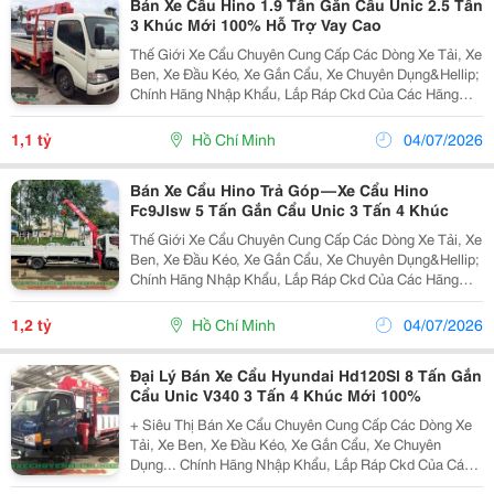
Bán Xe Cẩu Hino 1.9 Tấn Gắn Cẩu Unic 2.5 Tấn
3 Khúc Mới 100% Hỗ Trợ Vay Cao
Thế Giới Xe Cẩu Chuyên Cung Cấp Các Dòng Xe Tải, Xe
Ben, Xe Đầu Kéo, Xe Gắn Cẩu, Xe Chuyên Dụng&Hellip;
Chính Hãng Nhập Khẩu, Lắp Ráp Ckd Của Các Hãng
Thương Hiệu Isuzu, Hino, Fuso, Hyundai&Hellip; Cam
Kết Hỗ Trợ Trả Góp Lên Đến 90% Giá Trị Xe, Lãi S
1,1 tỷ
Hồ Chí Minh
04/07/2026
Bán Xe Cẩu Hino Trả Góp — Xe Cẩu Hino
Fc9Jlsw 5 Tấn Gắn Cẩu Unic 3 Tấn 4 Khúc
Thế Giới Xe Cẩu Chuyên Cung Cấp Các Dòng Xe Tải, Xe
Ben, Xe Đầu Kéo, Xe Gắn Cẩu, Xe Chuyên Dụng&Hellip;
Chính Hãng Nhập Khẩu, Lắp Ráp Ckd Của Các Hãng
Thương Hiệu Isuzu, Hino, Fuso, Hyundai&Hellip; Cam
Kết Hỗ Trợ Trả Góp Lên Đến 90% Giá Trị Xe, Lãi S
1,2 tỷ
Hồ Chí Minh
04/07/2026
Đại Lý Bán Xe Cẩu Hyundai Hd120Sl 8 Tấn Gắn
Cẩu Unic V340 3 Tấn 4 Khúc Mới 100%
+ Siêu Thị Bán Xe Cẩu Chuyên Cung Cấp Các Dòng Xe
Tải, Xe Ben, Xe Đầu Kéo, Xe Gắn Cẩu, Xe Chuyên
Dụng... Chính Hãng Nhập Khẩu, Lắp Ráp Ckd Của Các
Hãng Thương Hiệu Isuzu, Hino, Fuso, Hyundai... Cam