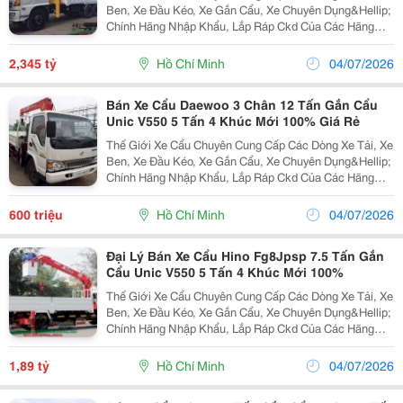
Ben, Xe Đầu Kéo, Xe Gắn Cẩu, Xe Chuyên Dụng&Hellip;
Chính Hãng Nhập Khẩu, Lắp Ráp Ckd Của Các Hãng
Thương Hiệu Isuzu, Hino, Fuso, Hyundai,
Daewoo&Hellip; Cam Kết Hỗ Trợ Trả Góp Lên Đến 90%
2,345 tỷ
Hồ Chí Minh
04/07/2026
Giá Trị X
Bán Xe Cẩu Daewoo 3 Chân 12 Tấn Gắn Cẩu
Unic V550 5 Tấn 4 Khúc Mới 100% Giá Rẻ
Thế Giới Xe Cẩu Chuyên Cung Cấp Các Dòng Xe Tải, Xe
Ben, Xe Đầu Kéo, Xe Gắn Cẩu, Xe Chuyên Dụng&Hellip;
Chính Hãng Nhập Khẩu, Lắp Ráp Ckd Của Các Hãng
Thương Hiệu Isuzu, Hino, Fuso, Hyundai&Hellip; Cam
Kết Hỗ Trợ Trả Góp Lên Đến 90% Giá Trị Xe, Lãi S
600 triệu
Hồ Chí Minh
04/07/2026
Đại Lý Bán Xe Cẩu Hino Fg8Jpsp 7.5 Tấn Gắn
Cẩu Unic V550 5 Tấn 4 Khúc Mới 100%
Thế Giới Xe Cẩu Chuyên Cung Cấp Các Dòng Xe Tải, Xe
Ben, Xe Đầu Kéo, Xe Gắn Cẩu, Xe Chuyên Dụng&Hellip;
Chính Hãng Nhập Khẩu, Lắp Ráp Ckd Của Các Hãng
Thương Hiệu Isuzu, Hino, Fuso, Hyundai&Hellip; Cam
Kết Hỗ Trợ Trả Góp Lên Đến 90% Giá Trị Xe, Lãi S
1,89 tỷ
Hồ Chí Minh
04/07/2026