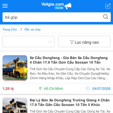
Trang Chủ
Ôtô, xe máy
Lọc nâng cao
Xe Cẩu Dongfeng - Gía Bán Xe Cẩu Dongfeng
4 Chân 17.9 Tấn Gứn Cẩu Soosan 10 Tấn
Thế Giới Xe Cẩu Chuyên Cung Cấp Các Dòng Xe Tải, Xe
Ben, Xe Đầu Kéo, Xe Gắn Cẩu, Xe Chuyên Dụng&Hellip;
Chính Hãng Nhập Khẩu, Lắp Ráp Ckd Của Các Hãng
Thương Hiệu Isuzu, Hino, Fuso, Hyundai&Hellip; Cam
Kết Hỗ Trợ Trả Góp Lên Đến 90% Giá Trị Xe, Lãi S
1,25 tỷ
Hồ Chí Minh
04/07/2026
Đại Lý Bán Xe Dongfeng Trường Giang 4 Chân
17.9 Tấn Gắn Cẩu Soosan 10 Tấn 5 Khúc
Thế Giới Xe Cẩu Chuyên Cung Cấp Các Dòng Xe Tải, Xe