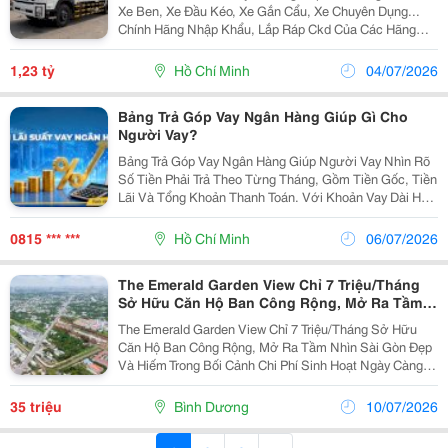
Xe Ben, Xe Đầu Kéo, Xe Gắn Cẩu, Xe Chuyên Dụng...
Chính Hãng Nhập Khẩu, Lắp Ráp Ckd Của Các Hãng
Thương Hiệu Isuzu, Hino, Fuso, Hyundai, Daewoo,
Teraco... Cam Kết Hỗ Trợ Trả Góp Lên Đến 90% Giá Trị X
1,23 tỷ
Hồ Chí Minh
04/07/2026
Bảng Trả Góp Vay Ngân Hàng Giúp Gì Cho
Người Vay?
Bảng Trả Góp Vay Ngân Hàng Giúp Người Vay Nhìn Rõ
Số Tiền Phải Trả Theo Từng Tháng, Gồm Tiền Gốc, Tiền
Lãi Và Tổng Khoản Thanh Toán. Với Khoản Vay Dài Hạn
Như Vay Mua Nhà Hoặc Vay Kinh Doanh, Bảng Trả Góp
Rất Quan Trọng Vì Người Vay Có Thể Thấy...
0815 *** ***
Hồ Chí Minh
06/07/2026
The Emerald Garden View Chỉ 7 Triệu/Tháng
Sở Hữu Căn Hộ Ban Công Rộng, Mở Ra Tầm
Nhìn Sài Gòn Đẹp Và Hiếm
The Emerald Garden View Chỉ 7 Triệu/Tháng Sở Hữu
Căn Hộ Ban Công Rộng, Mở Ra Tầm Nhìn Sài Gòn Đẹp
Và Hiếm Trong Bối Cảnh Chi Phí Sinh Hoạt Ngày Càng
Tăng, Việc Lựa Chọn Một Căn Nhà Giá Vừa Phải
&Ndash; Trả Góp Nhẹ &Ndash; Ở Được Lâu Dài Là Ưu
35 triệu
Bình Dương
10/07/2026
Tiên...