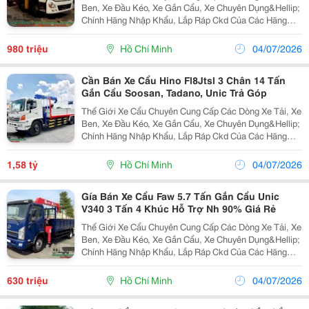
Ben, Xe Đầu Kéo, Xe Gắn Cẩu, Xe Chuyên Dụng&Hellip;
Chính Hãng Nhập Khẩu, Lắp Ráp Ckd Của Các Hãng
Thương Hiệu Isuzu, Hino, Fuso, Hyundai&Hellip; Cam
Kết Hỗ Trợ Trả Góp Lên Đến 90% Giá Trị Xe, Lãi S
980 triệu
Hồ Chí Minh
04/07/2026
Cần Bán Xe Cẩu Hino Fl8Jtsl 3 Chân 14 Tấn
Gắn Cẩu Soosan, Tadano, Unic Trả Góp
Thế Giới Xe Cẩu Chuyên Cung Cấp Các Dòng Xe Tải, Xe
Ben, Xe Đầu Kéo, Xe Gắn Cẩu, Xe Chuyên Dụng&Hellip;
Chính Hãng Nhập Khẩu, Lắp Ráp Ckd Của Các Hãng
Thương Hiệu Isuzu, Hino, Fuso, Hyundai&Hellip; Cam
Kết Hỗ Trợ Trả Góp Lên Đến 90% Giá Trị Xe, Lãi S
1,58 tỷ
Hồ Chí Minh
04/07/2026
Gía Bán Xe Cẩu Faw 5.7 Tấn Gắn Cẩu Unic
V340 3 Tấn 4 Khúc Hỗ Trợ Nh 90% Giá Rẻ
Thế Giới Xe Cẩu Chuyên Cung Cấp Các Dòng Xe Tải, Xe
Ben, Xe Đầu Kéo, Xe Gắn Cẩu, Xe Chuyên Dụng&Hellip;
Chính Hãng Nhập Khẩu, Lắp Ráp Ckd Của Các Hãng
Thương Hiệu Isuzu, Hino, Fuso, Hyundai&Hellip; Cam
Kết Hỗ Trợ Trả Góp Lên Đến 90% Giá Trị Xe, Lãi S
630 triệu
Hồ Chí Minh
04/07/2026