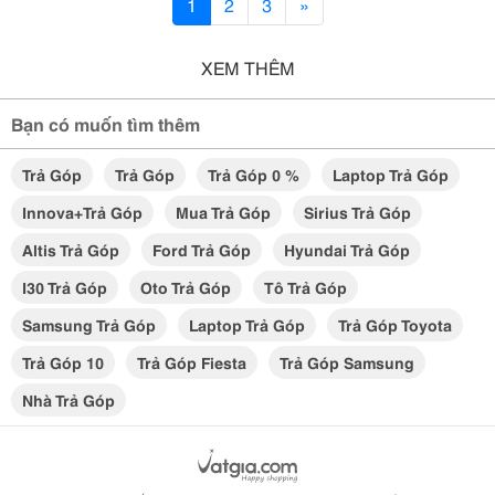
1
2
3
»
XEM THÊM
Bạn có muốn tìm thêm
Trả Góp
Trả Góp
Trả Góp 0 %
Laptop Trả Góp
Innova+trả Góp
Mua Trả Góp
Sirius Trả Góp
Altis Trả Góp
Ford Trả Góp
Hyundai Trả Góp
I30 Trả Góp
Oto Trả Góp
Tô Trả Góp
Samsung Trả Góp
Laptop Trả Góp
Trả Góp Toyota
Trả Góp 10
Trả Góp Fiesta
Trả Góp Samsung
Nhà Trả Góp