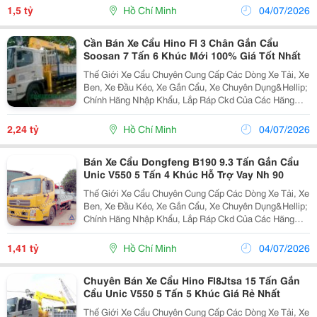
Daewoo&Hellip; Cam Kết Hỗ Trợ Trả Góp Lên Đến 90%
1,5 tỷ
Hồ Chí Minh
04/07/2026
Giá Trị X
Cần Bán Xe Cẩu Hino Fl 3 Chân Gắn Cẩu
Soosan 7 Tấn 6 Khúc Mới 100% Giá Tốt Nhất
Thế Giới Xe Cẩu Chuyên Cung Cấp Các Dòng Xe Tải, Xe
Ben, Xe Đầu Kéo, Xe Gắn Cẩu, Xe Chuyên Dụng&Hellip;
Chính Hãng Nhập Khẩu, Lắp Ráp Ckd Của Các Hãng
Thương Hiệu Isuzu, Hino, Fuso, Hyundai,
Daewoo&Hellip; Cam Kết Hỗ Trợ Trả Góp Lên Đến 90%
2,24 tỷ
Hồ Chí Minh
04/07/2026
Giá Trị X
Bán Xe Cẩu Dongfeng B190 9.3 Tấn Gắn Cẩu
Unic V550 5 Tấn 4 Khúc Hỗ Trợ Vay Nh 90
Thế Giới Xe Cẩu Chuyên Cung Cấp Các Dòng Xe Tải, Xe
Ben, Xe Đầu Kéo, Xe Gắn Cẩu, Xe Chuyên Dụng&Hellip;
Chính Hãng Nhập Khẩu, Lắp Ráp Ckd Của Các Hãng
Thương Hiệu Isuzu, Hino, Fuso, Hyundai, Daewoo,
Dongfeng&Hellip; Cam Kết Hỗ Trợ Trả Góp Lên Đến 90%
1,41 tỷ
Hồ Chí Minh
04/07/2026
Chuyên Bán Xe Cẩu Hino Fl8Jtsa 15 Tấn Gắn
Cẩu Unic V550 5 Tấn 5 Khúc Giá Rẻ Nhất
Thế Giới Xe Cẩu Chuyên Cung Cấp Các Dòng Xe Tải, Xe