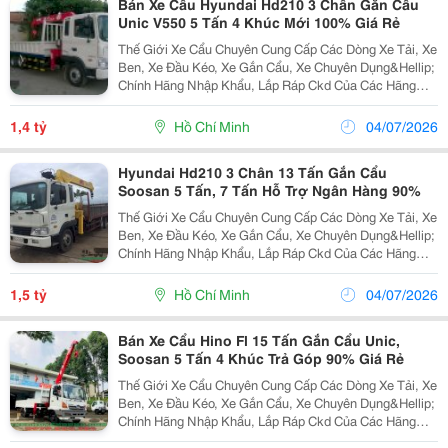
Bán Xe Cẩu Hyundai Hd210 3 Chân Gắn Cẩu
Unic V550 5 Tấn 4 Khúc Mới 100% Giá Rẻ
Thế Giới Xe Cẩu Chuyên Cung Cấp Các Dòng Xe Tải, Xe
Ben, Xe Đầu Kéo, Xe Gắn Cẩu, Xe Chuyên Dụng&Hellip;
Chính Hãng Nhập Khẩu, Lắp Ráp Ckd Của Các Hãng
Thương Hiệu Isuzu, Hino, Fuso, Hyundai,
Daewoo&Hellip; Cam Kết Hỗ Trợ Trả Góp Lên Đến 90%
1,4 tỷ
Hồ Chí Minh
04/07/2026
Giá Trị X
Hyundai Hd210 3 Chân 13 Tấn Gắn Cẩu
Soosan 5 Tấn, 7 Tấn Hỗ Trợ Ngân Hàng 90%
Thế Giới Xe Cẩu Chuyên Cung Cấp Các Dòng Xe Tải, Xe
Ben, Xe Đầu Kéo, Xe Gắn Cẩu, Xe Chuyên Dụng&Hellip;
Chính Hãng Nhập Khẩu, Lắp Ráp Ckd Của Các Hãng
Thương Hiệu Isuzu, Hino, Fuso, Hyundai,
Daewoo&Hellip; Cam Kết Hỗ Trợ Trả Góp Lên Đến 90%
1,5 tỷ
Hồ Chí Minh
04/07/2026
Giá Trị X
Bán Xe Cẩu Hino Fl 15 Tấn Gắn Cẩu Unic,
Soosan 5 Tấn 4 Khúc Trả Góp 90% Giá Rẻ
Thế Giới Xe Cẩu Chuyên Cung Cấp Các Dòng Xe Tải, Xe
Ben, Xe Đầu Kéo, Xe Gắn Cẩu, Xe Chuyên Dụng&Hellip;
Chính Hãng Nhập Khẩu, Lắp Ráp Ckd Của Các Hãng
Thương Hiệu Isuzu, Hino, Fuso, Hyundai,