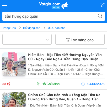
Trang Chủ
Bất động sản
Mua, bán nhà
Lọc nâng cao
Hiếm Bán - Mặt Tiền 40M Đường Nguyễn Văn
Cừ - Ngay Góc Ngã 4 Trần Hưng Đạo, Quận 1 -
145M2 - Chính Chủ 1 Đời Xưa
* Sản Phẩm Hiếm Bán - Mặt Tiền Kinh Doanh Rộng 40M
Đ. Nguyễn Văn Cừ, Quận 5 - 4,4M * 38M - Chính Chủ
Chưa Qua Đầu Tư + Diện Tích: 145M2. + Hiện Trạng:
Nhà 3 Tầng. + Khu Vực Được Xây Dựng: 1 Hầm, 1 Trệt,
1 Lửng, 6 Tầng Sân Thượng. + Ngay Góc Trần...
38 tỷ
Hồ Chí Minh
04/06/2026
Chính Chủ Cần Bán Nhà 3 Tầng Mặt Tiền Kd
Đường Trần Hưng Đạo, Quận 1 - Dòng Tiền
Thuê Đều 88Tr/Th*Lh Giang Giang:
* Độc Tôn Hiếm Bán - Mặt Tiển Kinh Doanh Vip Đ.trần