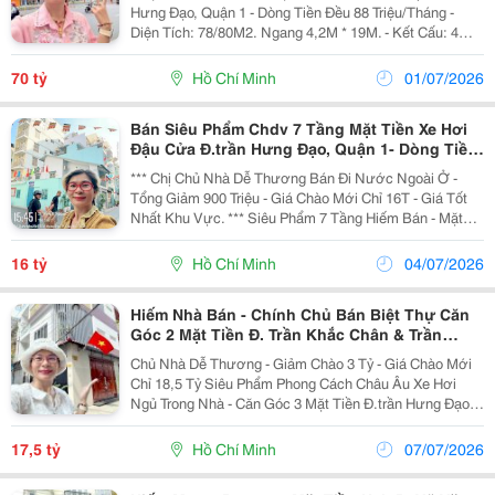
Hưng Đạo, Quận 1 - Dòng Tiền Đều 88 Triệu/Tháng -
Diện Tích: 78/80M2. Ngang 4,2M * 19M. - Kết Cấu: 4
Tầng. - Vị Trí Siêu Đắc Địa Ngay Phố Tây Bùi Viện - Vài
Bước Ra Chợ Bến Thành - Đường Hoa...
70 tỷ
Hồ Chí Minh
01/07/2026
Bán Siêu Phẩm Chdv 7 Tầng Mặt Tiền Xe Hơi
Đậu Cửa Đ.trần Hưng Đạo, Quận 1- Dòng Tiền
60Tr/Th- Sh Vuông Đẹp- Giang Giang Chủ 1
*** Chị Chủ Nhà Dễ Thương Bán Đi Nước Ngoài Ở -
Tổng Giảm 900 Triệu - Giá Chào Mới Chỉ 16T - Giá Tốt
Nhất Khu Vực. *** Siêu Phẩm 7 Tầng Hiếm Bán - Mặt
Tiền Hẻm Xe Hơi Đ. Trần Hưng Đạo, Quận 1 - Dòng Tiền
Đều 60 Triệu/Tháng - 0938676685 Giang...
16 tỷ
Hồ Chí Minh
04/07/2026
Hiếm Nhà Bán - Chính Chủ Bán Biệt Thự Căn
Góc 2 Mặt Tiền Đ. Trần Khắc Chân & Trần
Hưng Đạo, Quận 1 * Liên Hệ Giang Giang:
Chủ Nhà Dễ Thương - Giảm Chào 3 Tỷ - Giá Chào Mới
Chỉ 18,5 Tỷ Siêu Phẩm Phong Cách Châu Âu Xe Hơi
Ngủ Trong Nhà - Căn Góc 3 Mặt Tiền Đ.trần Hưng Đạo
&Amp; Nguyễn Cảnh Chân, Quận 1 - Hiếm Nhà Bán
Diện Tích: 37,4M/61,1M. Ngang 11,55M * 5,3M. Kết...
17,5 tỷ
Hồ Chí Minh
07/07/2026