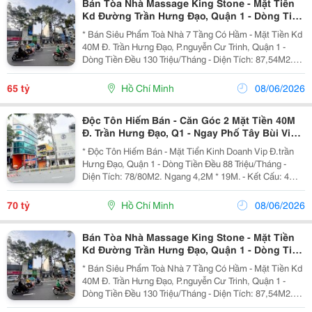
Bán Tòa Nhà Massage King Stone - Mặt Tiền
Kd Đường Trần Hưng Đạo, Quận 1 - Dòng Tiền
Đều 130 Triệu/Tháng* Lh Giang Giang:
* Bán Siêu Phẩm Toà Nhà 7 Tầng Có Hầm - Mặt Tiền Kd
40M Đ. Trần Hưng Đạo, P.nguyễn Cư Trinh, Quận 1 -
Dòng Tiền Đều 130 Triệu/Tháng - Diện Tích: 87,54M2.
Ngang 3,5M Nở Hậu 5,1M * 20M. - Kết Cấu: 1 Hầm - 6
Tầng - Thang Máy. - Đang Kinh Doanh...
65 tỷ
Hồ Chí Minh
08/06/2026
Độc Tôn Hiếm Bán - Căn Góc 2 Mặt Tiền 40M
Đ. Trần Hưng Đạo, Q1 - Ngay Phố Tây Bùi Viện
- Dòng Tiền Đều 88Tr/Th*Lh Giang Giang:
* Độc Tôn Hiếm Bán - Mặt Tiển Kinh Doanh Vip Đ.trần
Hưng Đạo, Quận 1 - Dòng Tiền Đều 88 Triệu/Tháng -
Diện Tích: 78/80M2. Ngang 4,2M * 19M. - Kết Cấu: 4
Tầng. - Vị Trí Siêu Đắc Địa Ngay Phố Tây Bùi Viện - Vài
Bước Ra Chợ Bến Thành - Đường Hoa...
70 tỷ
Hồ Chí Minh
08/06/2026
Bán Tòa Nhà Massage King Stone - Mặt Tiền
Kd Đường Trần Hưng Đạo, Quận 1 - Dòng Tiền
Đều 130 Triệu/Tháng* Lh Giang Giang:
* Bán Siêu Phẩm Toà Nhà 7 Tầng Có Hầm - Mặt Tiền Kd
40M Đ. Trần Hưng Đạo, P.nguyễn Cư Trinh, Quận 1 -
Dòng Tiền Đều 130 Triệu/Tháng - Diện Tích: 87,54M2.
Ngang 3,5M Nở Hậu 5,1M * 20M. - Kết Cấu: 1 Hầm - 6