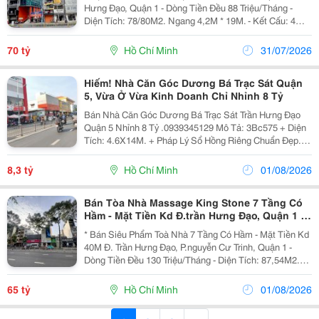
Hưng Đạo, Quận 1 - Dòng Tiền Đều 88 Triệu/Tháng -
Diện Tích: 78/80M2. Ngang 4,2M * 19M. - Kết Cấu: 4
Tầng. - Vị Trí Siêu Đắc Địa Ngay Phố Tây Bùi Viện - Vài
Bước Ra Chợ Bến Thành - Đường Hoa...
70 tỷ
Hồ Chí Minh
31/07/2026
Hiếm! Nhà Căn Góc Dương Bá Trạc Sát Quận
5, Vừa Ở Vừa Kinh Doanh Chỉ Nhỉnh 8 Tỷ
Bán Nhà Căn Góc Dương Bá Trạc Sát Trần Hưng Đạo
Quận 5 Nhỉnh 8 Tỷ .0939345129 Mô Tả: 3Bc575 + Diện
Tích: 4.6X14M. + Pháp Lý Sổ Hồng Riêng Chuẩn Đẹp. +
Kết Cấu 3 Tầng, 4 Phòng Ngủ Siêu Rộng, Chủ Nhà Tự
Xây Tâm Huyết Từng Viên Gạch, Nhà Xây...
8,3 tỷ
Hồ Chí Minh
01/08/2026
Bán Tòa Nhà Massage King Stone 7 Tầng Có
Hầm - Mặt Tiền Kd Đ.trần Hưng Đạo, Quận 1 -
Dòng Tiền 130 Triệu/Tháng - Giá Tốt Nhất Khu
* Bán Siêu Phẩm Toà Nhà 7 Tầng Có Hầm - Mặt Tiền Kd
Vực Đang
40M Đ. Trần Hưng Đạo, P.nguyễn Cư Trinh, Quận 1 -
Dòng Tiền Đều 130 Triệu/Tháng - Diện Tích: 87,54M2.
Ngang 3,5M Nở Hậu 5,1M * 20M. - Kết Cấu: 1 Hầm - 6
Tầng - Thang Máy. - Đang Kinh Doanh...
65 tỷ
Hồ Chí Minh
01/08/2026