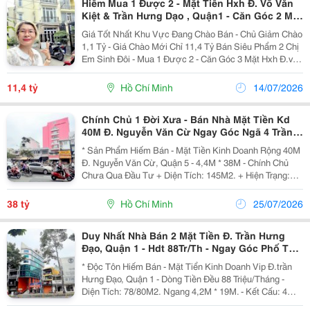
Hiếm Mua 1 Được 2 - Mặt Tiền Hxh Đ. Võ Văn
Kiệt & Trần Hưng Dạo , Quận1 - Căn Góc 2 Mặt
Tiền View Thoáng Mát * Liên Hệ Giang Giang:
Giá Tốt Nhất Khu Vực Đang Chào Bán - Chủ Giảm Chào
1,1 Tỷ - Giá Chào Mới Chỉ 11,4 Tỷ Bán Siêu Phẩm 2 Chị
Em Sinh Đôi - Mua 1 Được 2 - Căn Góc 3 Mặt Hxh Đ.võ
Văn Kiệt &Amp; Trần Hưng Đạo, Quận 1 - Ngang Lớn
Đẹp 7M * 11M ✨Diện Tích: 47/74M2. ✨Kết...
11,4 tỷ
Hồ Chí Minh
14/07/2026
Chính Chủ 1 Đời Xưa - Bán Nhà Mặt Tiền Kd
40M Đ. Nguyễn Văn Cừ Ngay Góc Ngã 4 Trần
Hưng Đạo, Quận 1 - 4,4M * 38M - Chỉ 38T
* Sản Phẩm Hiếm Bán - Mặt Tiền Kinh Doanh Rộng 40M
Đ. Nguyễn Văn Cừ, Quận 5 - 4,4M * 38M - Chính Chủ
Chưa Qua Đầu Tư + Diện Tích: 145M2. + Hiện Trạng:
Nhà 3 Tầng. + Khu Vực Được Xây Dựng: 1 Hầm, 1 Trệt,
1 Lửng, 6 Tầng Sân Thượng. + Ngay Góc Trần...
38 tỷ
Hồ Chí Minh
25/07/2026
Duy Nhất Nhà Bán 2 Mặt Tiền Đ. Trần Hưng
Đạo, Quận 1 - Hdt 88Tr/Th - Ngay Góc Phố Tây
Bùi Viện*Lh Giang Giang:
* Độc Tôn Hiếm Bán - Mặt Tiển Kinh Doanh Vip Đ.trần
Hưng Đạo, Quận 1 - Dòng Tiền Đều 88 Triệu/Tháng -
Diện Tích: 78/80M2. Ngang 4,2M * 19M. - Kết Cấu: 4
Tầng. - Vị Trí Siêu Đắc Địa Ngay Phố Tây Bùi Viện - Vài