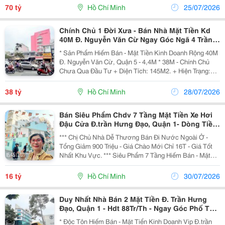
Bước Ra Chợ Bến Thành - Đường Hoa...
70 tỷ
Hồ Chí Minh
25/07/2026
Chính Chủ 1 Đời Xưa - Bán Nhà Mặt Tiền Kd
40M Đ. Nguyễn Văn Cừ Ngay Góc Ngã 4 Trần
Hưng Đạo, Quận 1 - 4,4M * 38M - Chỉ 38T
* Sản Phẩm Hiếm Bán - Mặt Tiền Kinh Doanh Rộng 40M
Đ. Nguyễn Văn Cừ, Quận 5 - 4,4M * 38M - Chính Chủ
Chưa Qua Đầu Tư + Diện Tích: 145M2. + Hiện Trạng:
Nhà 3 Tầng. + Khu Vực Được Xây Dựng: 1 Hầm, 1 Trệt,
1 Lửng, 6 Tầng Sân Thượng. + Ngay Góc Trần...
38 tỷ
Hồ Chí Minh
28/07/2026
Bán Siêu Phẩm Chdv 7 Tầng Mặt Tiền Xe Hơi
Đậu Cửa Đ.trần Hưng Đạo, Quận 1- Dòng Tiền
60Tr/Th- Sh Vuông Đẹp- Giang Giang Chủ 1
*** Chị Chủ Nhà Dễ Thương Bán Đi Nước Ngoài Ở -
Tổng Giảm 900 Triệu - Giá Chào Mới Chỉ 16T - Giá Tốt
Nhất Khu Vực. *** Siêu Phẩm 7 Tầng Hiếm Bán - Mặt
Tiền Hẻm Xe Hơi Đ. Trần Hưng Đạo, Quận 1 - Dòng Tiền
Đều 60 Triệu/Tháng - 0938676685 Giang...
16 tỷ
Hồ Chí Minh
30/07/2026
Duy Nhất Nhà Bán 2 Mặt Tiền Đ. Trần Hưng
Đạo, Quận 1 - Hdt 88Tr/Th - Ngay Góc Phố Tây
Bùi Viện*Lh Giang Giang:
* Độc Tôn Hiếm Bán - Mặt Tiển Kinh Doanh Vip Đ.trần