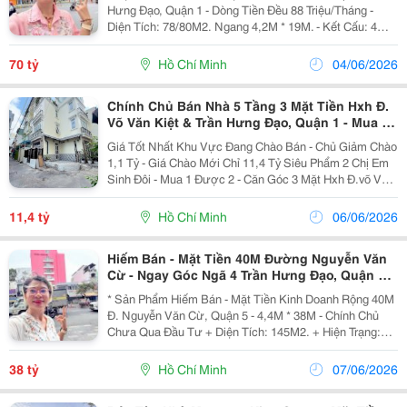
Hưng Đạo, Quận 1 - Dòng Tiền Đều 88 Triệu/Tháng -
Diện Tích: 78/80M2. Ngang 4,2M * 19M. - Kết Cấu: 4
Tầng. - Vị Trí Siêu Đắc Địa Ngay Phố Tây Bùi Viện - Vài
Bước Ra Chợ Bến Thành - Đường Hoa...
70 tỷ
Hồ Chí Minh
04/06/2026
Chính Chủ Bán Nhà 5 Tầng 3 Mặt Tiền Hxh Đ.
Võ Văn Kiệt & Trần Hưng Đạo, Quận 1 - Mua 1
Được 2 Căn * Liên Hệ Giang Giang:
Giá Tốt Nhất Khu Vực Đang Chào Bán - Chủ Giảm Chào
1,1 Tỷ - Giá Chào Mới Chỉ 11,4 Tỷ Siêu Phẩm 2 Chị Em
Sinh Đôi - Mua 1 Được 2 - Căn Góc 3 Mặt Hxh Đ.võ Văn
Kiệt &Amp; Trần Hưng Đạo, Quận 1 - Ngang Lớn Đẹp
7M * 11M ✨Diện Tích: 47/74M2. ✨Kết Cấu:...
11,4 tỷ
Hồ Chí Minh
06/06/2026
Hiếm Bán - Mặt Tiền 40M Đường Nguyễn Văn
Cừ - Ngay Góc Ngã 4 Trần Hưng Đạo, Quận 1 -
145M2 - Chính Chủ 1 Đời Xưa
* Sản Phẩm Hiếm Bán - Mặt Tiền Kinh Doanh Rộng 40M
Đ. Nguyễn Văn Cừ, Quận 5 - 4,4M * 38M - Chính Chủ
Chưa Qua Đầu Tư + Diện Tích: 145M2. + Hiện Trạng:
Nhà 3 Tầng. + Khu Vực Được Xây Dựng: 1 Hầm, 1 Trệt,
1 Lửng, 6 Tầng Sân Thượng. + Ngay Góc Trần...
38 tỷ
Hồ Chí Minh
07/06/2026