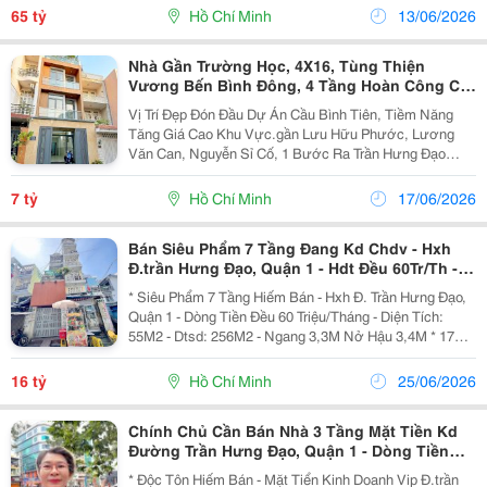
Tầng - Thang Máy. - Đang Kinh Doanh...
65 tỷ
Hồ Chí Minh
13/06/2026
Nhà Gần Trường Học, 4X16, Tùng Thiện
Vương Bến Bình Đông, 4 Tầng Hoàn Công Chỉ
7 Tỷ
Vị Trí Đẹp Đón Đầu Dự Án Cầu Bình Tiên, Tiềm Năng
Tăng Giá Cao Khu Vực.gần Lưu Hữu Phước, Lương
Văn Can, Nguyễn Sỉ Cố, 1 Bước Ra Trần Hưng Đạo
Quận 5, Quận 10.Tiện Ích Xung Quanh Không Thiếu Gì,
Chợ, Trường Học, Bệnh Viện.chánh Chuyên Nhà Pháp
7 tỷ
Hồ Chí Minh
17/06/2026
Lý...
Bán Siêu Phẩm 7 Tầng Đang Kd Chdv - Hxh
Đ.trần Hưng Đạo, Quận 1 - Hdt Đều 60Tr/Th -
Chỉ 30M Nhìn Ra Mt Lớn - Hiếm Nhà Bán
* Siêu Phẩm 7 Tầng Hiếm Bán - Hxh Đ. Trần Hưng Đạo,
Quận 1 - Dòng Tiền Đều 60 Triệu/Tháng - Diện Tích:
55M2 - Dtsd: 256M2 - Ngang 3,3M Nở Hậu 3,4M * 17M -
Đất Nở Hậu Vuông Đẹp Phong Thuỷ Tốt Cho Gia Chủ
Trong Kinh Doanh. - Kết Cấu: 7 Tầng Btct -...
16 tỷ
Hồ Chí Minh
25/06/2026
Chính Chủ Cần Bán Nhà 3 Tầng Mặt Tiền Kd
Đường Trần Hưng Đạo, Quận 1 - Dòng Tiền
Thuê Đều 88Tr/Th*Lh Giang Giang:
* Độc Tôn Hiếm Bán - Mặt Tiển Kinh Doanh Vip Đ.trần