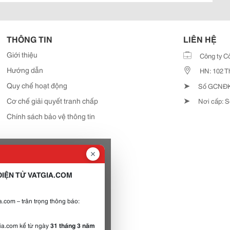
THÔNG TIN
LIÊN HỆ
Giới thiệu
Công ty C
Hướng dẫn
HN: 102 T
➤
Quy chế hoạt động
Số GCNĐKD
➤
Cơ chế giải quyết tranh chấp
Nơi cấp: S
Chính sách bảo vệ thông tin
IỆN TỬ VATGIA.COM
.com – trân trọng thông báo:
gia.com kể từ ngày
31 tháng 3 năm