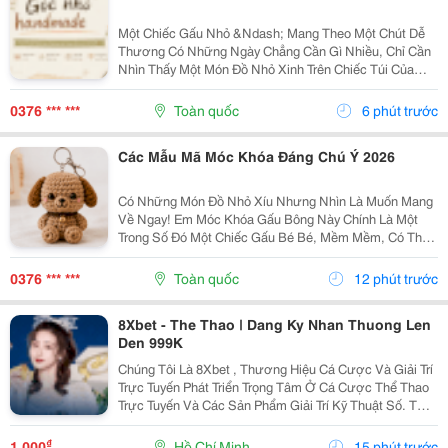
Một Chiếc Gấu Nhỏ &Ndash; Mang Theo Một Chút Dễ
Thương Có Những Ngày Chẳng Cần Gì Nhiều, Chỉ Cần
Nhìn Thấy Một Món Đồ Nhỏ Xinh Trên Chiếc Túi Của
Mình Cũng Đủ Thấy Vui Rồi Những Em Móc Khóa Gấu
Bông Được Làm Với Kiểu Dáng Đáng Yêu, Nhỏ Gọn,
0376 *** ***
Toàn quốc
6 phút trước
Thích...
Các Mẫu Mã Móc Khóa Đáng Chú Ý 2026
Có Những Món Đồ Nhỏ Xíu Nhưng Nhìn Là Muốn Mang
Về Ngay! Em Móc Khóa Gấu Bông Này Chính Là Một
Trong Số Đó Một Chiếc Gấu Bé Bé, Mềm Mềm, Có Thể
Treo Trên Balo, Túi Xách Hay Chìa Khóa. Mỗi Lần Nhìn
Thấy Lại Thấy Chiếc Túi Của Mình Đáng Yêu Hơn Một...
0376 *** ***
Toàn quốc
12 phút trước
8Xbet - The Thao | Dang Ky Nhan Thuong Len
Den 999K
Chúng Tôi Là 8Xbet , Thương Hiệu Cá Cược Và Giải Trí
Trực Tuyến Phát Triển Trọng Tâm Ở Cá Cược Thể Thao
Trực Tuyến Và Các Sản Phẩm Giải Trí Kỹ Thuật Số. Từ
Năm 2024, 8Xbet Trở Thành Đối Tác Cá Cược Chính
Thức Tại Khu Vực Châu Á &Ndash; Thái Bình...
₫
1.000
Hồ Chí Minh
15 phút trước