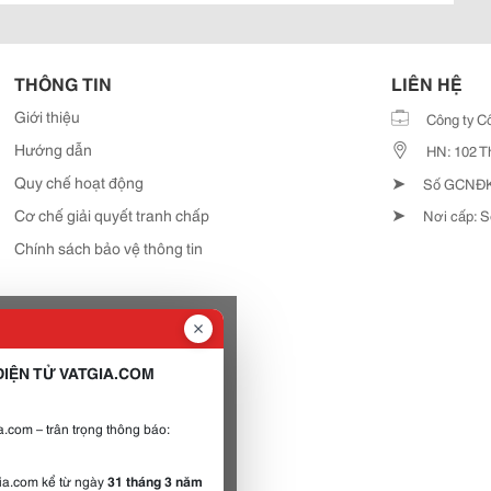
THÔNG TIN
LIÊN HỆ
Giới thiệu
Công ty C
Hướng dẫn
HN: 102 T
➤
Quy chế hoạt động
Số GCNĐKD
➤
Cơ chế giải quyết tranh chấp
Nơi cấp: S
Chính sách bảo vệ thông tin
IỆN TỬ VATGIA.COM
.com – trân trọng thông báo:
gia.com kể từ ngày
31 tháng 3 năm