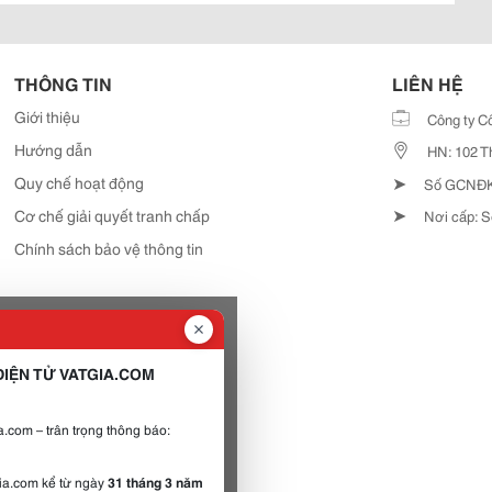
THÔNG TIN
LIÊN HỆ
Giới thiệu
Công ty C
Hướng dẫn
HN: 102 T
➤
Quy chế hoạt động
Số GCNĐKD
➤
Cơ chế giải quyết tranh chấp
Nơi cấp: S
Chính sách bảo vệ thông tin
IỆN TỬ VATGIA.COM
.com – trân trọng thông báo:
gia.com kể từ ngày
31 tháng 3 năm