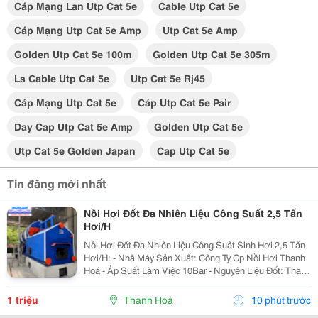
Cáp Mạng Lan Utp Cat 5e
Cable Utp Cat 5e
Cáp Mạng Utp Cat 5e Amp
Utp Cat 5e Amp
Golden Utp Cat 5e 100m
Golden Utp Cat 5e 305m
Ls Cable Utp Cat 5e
Utp Cat 5e Rj45
Cáp Mạng Utp Cat 5e
Cáp Utp Cat 5e Pair
Day Cap Utp Cat 5e Amp
Golden Utp Cat 5e
Utp Cat 5e Golden Japan
Cap Utp Cat 5e
Tin đăng mới nhất
Nồi Hơi Đốt Đa Nhiên Liệu Công Suất 2,5 Tấn
Hơi/H
Nồi Hơi Đốt Đa Nhiên Liệu Công Suất Sinh Hơi 2,5 Tấn
Hơi/H: - Nhà Máy Sản Xuất: Công Ty Cp Nồi Hơi Thanh
Hoá - Áp Suất Làm Việc 10Bar - Nguyên Liệu Đốt: Than,
Củi, Vỏ Trấu, Vải Vụn, Viên Nén.......... Tư Vấn Sản
Phẩm Hỗ Trợ Khách Hàng 24/7: ...
1 triệu
Thanh Hoá
10 phút trước