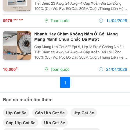
Tiết Diện: 23 Awg/ 24 Awg - 4 Cặp Xoắn Đôi Lõi Đồng
100% (Cu) Vỏ: Pvc Độ Dài: 305M/Cuộn/Thùng Liên Hệ
Em : 0975 132 692 Để Được Tư Vấn, Mua Và Đặt Hàng
Nhanh Nhất
0975 *** ***
Toàn quốc
14/04/2026
Nhanh Hay Chậm Không Nằm Ở Gói Mạng
Mạng Mạnh Chưa Chắc Đã Mượt
Cáp Mạng Utp Cat 5E/ Fpt 5, Utp 6/ Ftp 6 Chống Nhiễu
Tiết Diện: 23 Awg/ 24 Awg - 4 Cặp Xoắn Đôi Lõi Đồng
100% (Cu) Vỏ: Pvc Độ Dài: 305M/Cuộn/Thùng Liên Hệ
Em Thúy : 0975 132 692 Để Được Tư Vấn, Mua Và Đặt
Hàng Nhanh Nhất
₫
10.000
Toàn quốc
21/04/2026
1
Bạn có muốn tìm thêm
Utp Cat 5e
Cáp Utp Cat 5e
Utp Cat 5e
Cáp Utp Cat 5e
Utp Cat-5e