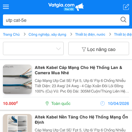
Trang Chủ
Công nghiệp, xây dựng
Thiết bị điện, nước
Thiết bị đi
Lọc nâng cao
Altek Kabel Cáp Mạng Cho Hệ Thống Lan &
Camera Mua Nhé
Cáp Mạng Utp Cat 5E/ Fpt 5, Utp 6/ Ftp 6 Chống Nhiễu
Tiết Diện: 23 Awg/ 24 Awg - 4 Cặp Xoắn Đôi Lõi Đồng
100% (Cu) Vỏ: Pvc Độ Dài: 305M/Cuộn/Thùng Liên Hệ
Em : 0975 132 692 Để Được Tư Vấn, Mua Và Đặt Hàng
Nhanh Nhất
₫
10.000
Toàn quốc
10/04/2026
Altek Kabel Nền Tảng Cho Hệ Thống Mạng Ổn
Định
Cáp Mạng Utp Cat 5E/ Fpt 5, Utp 6/ Ftp 6 Chống Nhiễu