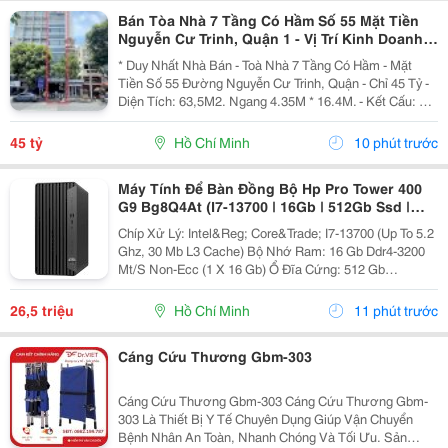
Bán Tòa Nhà 7 Tầng Có Hầm Số 55 Mặt Tiền
Nguyễn Cư Trinh, Quận 1 - Vị Trí Kinh Doanh
Đỉnh - Khẳng Định Vị Thế Đẳng Cấp - Ngay
* Duy Nhất Nhà Bán - Toà Nhà 7 Tầng Có Hầm - Mặt
Tiền Số 55 Đường Nguyễn Cư Trinh, Quận - Chỉ 45 Tỷ -
Diện Tích: 63,5M2. Ngang 4.35M * 16.4M. - Kết Cấu: 1
Hầm - 6 Tầng St - Thang Máy. - Dòng Tiền: 90
Triệu/Tháng - Hđ 5 Năm. - Pháp Lý: Sổ Hồng Cá...
45 tỷ
Hồ Chí Minh
10 phút trước
Máy Tính Để Bàn Đồng Bộ Hp Pro Tower 400
G9 Bg8Q4At (I7-13700 | 16Gb | 512Gb Ssd |
Intel Uhd 770 | Windows 11 Home)
Chíp Xử Lý: Intel&Reg; Core&Trade; I7-13700 (Up To 5.2
Ghz, 30 Mb L3 Cache) Bộ Nhớ Ram: 16 Gb Ddr4-3200
Mt/S Non-Ecc (1 X 16 Gb) Ổ Đĩa Cứng: 512 Gb
Pcie&Reg; Nvme&Trade; M.2 Ssd Ổ Đĩa Quang: Không
Công Ty Tnhh Tm Dv Hợp Thành Thịnh 406/55 Cộng
26,5 triệu
Hồ Chí Minh
11 phút trước
Hòa,...
Cáng Cứu Thương Gbm-303
Cáng Cứu Thương Gbm-303 Cáng Cứu Thương Gbm-
303 Là Thiết Bị Y Tế Chuyên Dụng Giúp Vận Chuyển
Bệnh Nhân An Toàn, Nhanh Chóng Và Tối Ưu. Sản