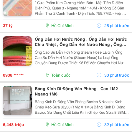
Lh Giang Giang:
* Cực Phẩm Kim Cương Hiếm Bán - Mặt Tiền Đ.điện
Biên Phủ, Quận 3 - Ngang 19M * 40M - Không Có Sản
Phẩm Thứ 2 Cạnh Tranh - Diện Tích: 759,7M2. - Hiện
Trạng: Nhà C4. - Vị Trí Đẹp Nhất Tại Cung Đường Ngay
Góc Nam Kỳ Khởi Nghĩa - Nơi Hội Tụ Hầu Hết...
37 tỷ
Hồ Chí Minh
26 phút trước
Ống Dẫn Hơi Nước Nóng , Ống Dẫn Hơi Nước
Chịu Nhiệt , Ống Dẫn Hơi Nước Nóng , Ống
Cao Su Dẫn Hơi Nước Nóng Màu Đỏ , Ống Dẫn
Ống Cao Su Dẫn Hơi Nóng Steam Hose Là Gì ? Ống
Hơi Nước Bão Hòa Hơi Nóng Quá Nhiệt
Cao Su Dẫn Hơi Nước (Steam Hose) Là Loại Ống
Chuyên Dụng Được Thiết Kế Để Vận Chuyển Hơi Nước
Bão Hòa Và Hơi Nước Quá Nhiệt Ở Nhiệt Độ Và Áp
Suất Cao , Thường Được Làm Từ Cao Su Tổng Hợp
0938 *** ***
Toàn quốc
30 phút trước
Epdm Có Khả...
Bảng Kính Di Động Văn Phòng - Cao 1M2
Ngang 1M6
Bảng Kính Di Động Văn Phòng Bavico &Ndash; Kính
Ghép Keo Sữa 8Ly38 (1M2 X 1M6) Bảng Kính Di Động
Bavico Sử Dụng Chất Liệu Kính Ghép Keo Sữa 8.38Mm
Cao Cấp, Thiết Kế Sang Trọng, Hiện Đại, Mang Lại Sự
An Toàn Tuyệt Đối Và Tính Thẩm Mỹ Cao Cho...
6,448 triệu
Hồ Chí Minh
32 phút trước