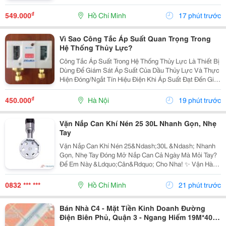
Phẩm Được Thiết Kế Dành Cho Các Tình Huống Cấp
Cứu Khẩn Cấp Hoặc Hỗ Trợ Di Chuyển Cho Người Già
₫
549.000
Hồ Chí Minh
17 phút trước
Yếu, Bệnh...
Vì Sao Công Tắc Áp Suất Quan Trọng Trong
Hệ Thống Thủy Lực?
Công Tắc Áp Suất Trong Hệ Thống Thủy Lực Là Thiết Bị
Dùng Để Giám Sát Áp Suất Của Dầu Thủy Lực Và Thực
Hiện Đóng/Ngắt Tín Hiệu Điện Khi Áp Suất Đạt Đến Giá
Trị Cài Đặt. Công Tắc Áp Suất Saginomiya Sns C102X
Đóng Vai Trò Quan Trọng Trong Việc Bảo Vệ...
₫
450.000
Hà Nội
19 phút trước
Vặn Nắp Can Khí Nén 25 30L Nhanh Gọn, Nhẹ
Tay
Vặn Nắp Can Khí Nén 25&Ndash;30L &Ndash; Nhanh
Gọn, Nhẹ Tay Đóng Mở Nắp Can Cả Ngày Mà Mỏi Tay?
Để Em Này &Ldquo;Cân&Rdquo; Cho Nha! ✨ Vận Hành
Bằng Khí Nén &Ndash; Thao Tác Nhanh, Nhẹ Nhàng
Lực Xoắn Mạnh &Ndash; Siết/Mở Nắp Dễ Dàng Đầu
0832 *** ***
Hồ Chí Minh
21 phút trước
Mở Ôm Sát...
Bán Nhà C4 - Mặt Tiền Kinh Doanh Đường
Điện Biên Phủ, Quận 3 - Ngang Hiếm 19M*40M*