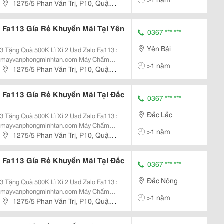
 + 5.000 Vân Tay Máy Chấm Công
1275/5 Phan Văn Trị, P10, Quận
Đến...
Fa113 Gía Rẻ Khuyến Mãi Tại Yên
0367 *** ***
Yên Bái
uà 500K Lì Xì 2 Usd Zalo Fa113 :
vanphongminhtan.com Máy Chấm
>1 năm
 + 5.000 Vân Tay Máy Chấm Công
1275/5 Phan Văn Trị, P10, Quận
Đến...
Fa113 Gía Rẻ Khuyến Mãi Tại Đắc
0367 *** ***
Đắc Lắc
uà 500K Lì Xì 2 Usd Zalo Fa113 :
vanphongminhtan.com Máy Chấm
>1 năm
 + 5.000 Vân Tay Máy Chấm Công
1275/5 Phan Văn Trị, P10, Quận
Đến...
Fa113 Gía Rẻ Khuyến Mãi Tại Đắc
0367 *** ***
Đắc Nông
uà 500K Lì Xì 2 Usd Zalo Fa113 :
vanphongminhtan.com Máy Chấm
>1 năm
 + 5.000 Vân Tay Máy Chấm Công
1275/5 Phan Văn Trị, P10, Quận
Đến...