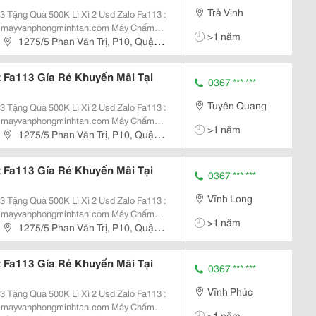
Trà Vinh
uà 500K Lì Xì 2 Usd Zalo Fa113 :
vanphongminhtan.com Máy Chấm
>1 năm
 + 5.000 Vân Tay Máy Chấm Công
1275/5 Phan Văn Trị, P10, Quận
Đến...
Fa113 Gía Rẻ Khuyến Mãi Tại
0367 *** ***
Tuyên Quang
uà 500K Lì Xì 2 Usd Zalo Fa113 :
vanphongminhtan.com Máy Chấm
>1 năm
 + 5.000 Vân Tay Máy Chấm Công
1275/5 Phan Văn Trị, P10, Quận
Đến...
Fa113 Gía Rẻ Khuyến Mãi Tại
0367 *** ***
Vĩnh Long
uà 500K Lì Xì 2 Usd Zalo Fa113 :
vanphongminhtan.com Máy Chấm
>1 năm
 + 5.000 Vân Tay Máy Chấm Công
1275/5 Phan Văn Trị, P10, Quận
Đến...
Fa113 Gía Rẻ Khuyến Mãi Tại
0367 *** ***
Vĩnh Phúc
uà 500K Lì Xì 2 Usd Zalo Fa113 :
vanphongminhtan.com Máy Chấm
>1 năm