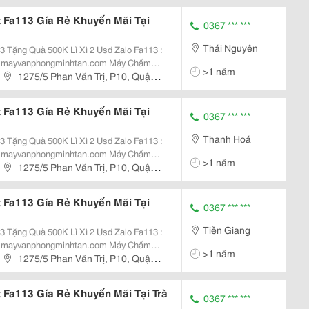
Fa113 Gía Rẻ Khuyến Mãi Tại
0367 *** ***
Thái Nguyên
uà 500K Lì Xì 2 Usd Zalo Fa113 :
vanphongminhtan.com Máy Chấm
>1 năm
 + 5.000 Vân Tay Máy Chấm Công
1275/5 Phan Văn Trị, P10, Quận
Đến...
Fa113 Gía Rẻ Khuyến Mãi Tại
0367 *** ***
Thanh Hoá
uà 500K Lì Xì 2 Usd Zalo Fa113 :
vanphongminhtan.com Máy Chấm
>1 năm
 + 5.000 Vân Tay Máy Chấm Công
1275/5 Phan Văn Trị, P10, Quận
Đến...
Fa113 Gía Rẻ Khuyến Mãi Tại
0367 *** ***
Tiền Giang
uà 500K Lì Xì 2 Usd Zalo Fa113 :
vanphongminhtan.com Máy Chấm
>1 năm
 + 5.000 Vân Tay Máy Chấm Công
1275/5 Phan Văn Trị, P10, Quận
Đến...
Fa113 Gía Rẻ Khuyến Mãi Tại Trà
0367 *** ***