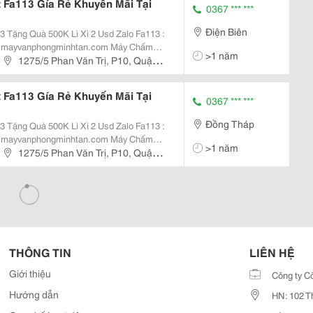
Fa113 Gía Rẻ Khuyến Mãi Tại
0367 *** ***
Điện Biên
uà 500K Lì Xì 2 Usd Zalo Fa113 :
vanphongminhtan.com Máy Chấm
>1 năm
 + 5.000 Vân Tay Máy Chấm Công
1275/5 Phan Văn Trị, P10, Quận
Đến...
Fa113 Gía Rẻ Khuyến Mãi Tại
0367 *** ***
Đồng Tháp
uà 500K Lì Xì 2 Usd Zalo Fa113 :
vanphongminhtan.com Máy Chấm
>1 năm
 + 5.000 Vân Tay Máy Chấm Công
1275/5 Phan Văn Trị, P10, Quận
Đến...
THÔNG TIN
LIÊN HỆ
Giới thiệu
Công ty C
Hướng dẫn
HN: 102 T