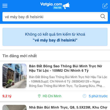
Không có kết quả tìm kiếm từ khoá
"vé máy bay đi helsinki"
Tin đăng mới nhất
Bán Đất Bông Sao Thông Bùi Minh Trực Nở
Hậu Tài Lộc - 109M2 Chỉ Nhỉnh 6 Tỷ
Bán Đất Bông Sao Thông Bùi Minh Trực Nở Hậu Tài Lộc
- 109M&Sup2; Chỉ Nhỉnh 6 Tỷ .0939345129 + Ngay
Bông Sao Thông Bùi Minh Trực, Tạ Quang Bửu, Phạm
Thế Hiển, Liên Tỉnh 5... + Tiện Ích: Gần Chợ Nhị Thiên
Đường, Trường Học Các Cấp, Bến Xe Q8......
9,2 tỷ
Hồ Chí Minh
5 phút trước
Nhà Bán Bùi Minh Trực, Q8, 5.5X23M, Khu Chợ