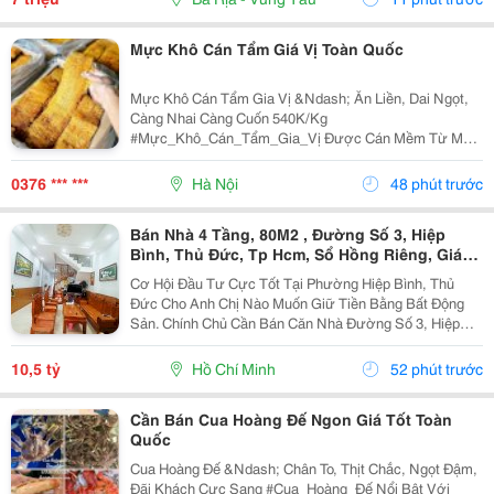
Mực Khô Cán Tẩm Giá Vị Toàn Quốc
Mực Khô Cán Tẩm Gia Vị &Ndash; Ăn Liền, Dai Ngọt,
Càng Nhai Càng Cuốn 540K/Kg
#Mực_Khô_Cán_Tẩm_Gia_Vị Được Cán Mềm Từ Mực
Khô Tuyển Chọn, Tẩm Gia Vị Vừa Ăn. Không Cần Chế
Biến Cầu Kỳ, Mở Ra Là Thưởng Thức Ngay. Mực Cán
0376 *** ***
Hà Nội
48 phút trước
Mềm, Thớ Rõ, Dai...
Bán Nhà 4 Tầng, 80M2 , Đường Số 3, Hiệp
Bình, Thủ Đức, Tp Hcm, Sổ Hồng Riêng, Giá
10.5 Tỷ.
Cơ Hội Đầu Tư Cực Tốt Tại Phường Hiệp Bình, Thủ
Đức Cho Anh Chị Nào Muốn Giữ Tiền Bằng Bất Động
Sản. Chính Chủ Cần Bán Căn Nhà Đường Số 3, Hiệp
Bình Phước Cũ, Chỉ Vài Bước Là Ra Ql13, Sát Vạn
Phúc City, Vị Trí Rất Đẹp, Khu Vực Dân Trí Cao Và
10,5 tỷ
Hồ Chí Minh
52 phút trước
Cực...
Cần Bán Cua Hoàng Đế Ngon Giá Tốt Toàn
Quốc
Cua Hoàng Đế &Ndash; Chân To, Thịt Chắc, Ngọt Đậm,
Đãi Khách Cực Sang #Cua_Hoàng_Đế Nổi Bật Với