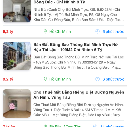
Đông Đúc - Chỉ Nhỉnh 9 Tỷ
Nhà Bán Cạnh Chợ Bùi Minh Trực, Q8, 5.5X23M - Chỉ
Nhỉnh 9 Tỷ. - Vị Trí: Bùi Minh Trực, P5, Q8 Ngay Chợ,
Khu Dân Cư Đông Đúc, Buôn Bán Sầm Uất. - Diện Tích:
5.5 X 23M Siêu Rộng, Thoáng Mát. Kết Cấu: 1 Trệt 1
Lầu, 5 Phòng Ngủ, Sân Siêu Rộng,...
9,2 tỷ
Hồ Chí Minh
6 phút trước
Bán Đất Bông Sao Thông Bùi Minh Trực Nở
Hậu Tài Lộc - 109M2 Chỉ Nhỉnh 6 Tỷ
Bán Đất Bông Sao Thông Bùi Minh Trực Nở Hậu Tài Lộc
- 109M&Sup2; Chỉ Nhỉnh 6 Tỷ .0939345129 + Ngay
Bông Sao Thông Bùi Minh Trực, Tạ Quang Bửu, Phạm
Thế Hiển, Liên Tỉnh 5... + Tiện Ích: Gần Chợ Nhị Thiên
Đường, Trường Học Các Cấp, Bến Xe Q8......
9,2 tỷ
Hồ Chí Minh
6 phút trước
Cho Thuê Mặt Bằng Riêng Biệt Đường Nguyễn
An Ninh, Vũng Tàu
Cho Thuê Mặt Bằng Riêng Biệt Đường Nguyễn An Ninh,
Vũng Tàu ✦ Diện Tích: &Bull; 4.5M &Times; 7M ✦ Kết
Cấu: &Bull; Mặt Bằng Riêng Biệt, Độc Lập &Bull; Được
Phép Ở Lại Qua Đêm ✦ Nội Thất: &Bull; Bàn Giao Mặt
Bằng Trống, Sạch Sẽ. ✦ Vị...
7 triệu
Bà Rịa - Vũng Tàu
11 phút trước