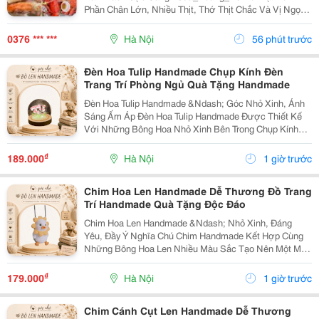
Phần Chân Lớn, Nhiều Thịt, Thớ Thịt Chắc Và Vị Ngọt
Đậm Đà. Một Lựa Chọn Cực Hợp Cho Những Bữa Tiệc
Gia Đình, Liên Hoan Hoặc Làm Quà Biếu Sang Trọng....
0376 *** ***
Hà Nội
56 phút trước
Đèn Hoa Tulip Handmade Chụp Kính Đèn
Trang Trí Phòng Ngủ Quà Tặng Handmade
Đèn Hoa Tulip Handmade &Ndash; Góc Nhỏ Xinh, Ánh
Sáng Ấm Áp Đèn Hoa Tulip Handmade Được Thiết Kế
Với Những Bông Hoa Nhỏ Xinh Bên Trong Chụp Kính
Trong Suốt, Kết Hợp Ánh Sáng Lung Linh Tạo Nên
Không Gian Ấm Áp Và Lãng Mạn. ✨ Đặc Điểm Sản
₫
189.000
Hà Nội
1 giờ trước
Phẩm: ...
Chim Hoa Len Handmade Dễ Thương Đồ Trang
Trí Handmade Quà Tặng Độc Đáo
Chim Hoa Len Handmade &Ndash; Nhỏ Xinh, Đáng
Yêu, Đầy Ý Nghĩa Chú Chim Handmade Kết Hợp Cùng
Những Bông Hoa Len Nhiều Màu Sắc Tạo Nên Một Món
Đồ Trang Trí Vô Cùng Dễ Thương. Sản Phẩm Được Làm
Thủ Công, Phù Hợp Để Trang Trí Bàn Học, Bàn Làm
₫
179.000
Hà Nội
1 giờ trước
Việc,...
Chim Cánh Cụt Len Handmade Dễ Thương