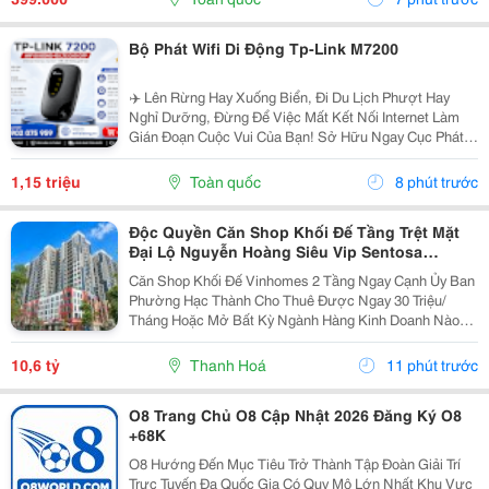
Nhiều Nhu...
Bộ Phát Wifi Di Động Tp-Link M7200
✈️ Lên Rừng Hay Xuống Biển, Đi Du Lịch Phượt Hay
Nghỉ Dưỡng, Đừng Để Việc Mất Kết Nối Internet Làm
Gián Đoạn Cuộc Vui Của Bạn! Sở Hữu Ngay Cục Phát
Wifi Di Động "Nhỏ Nhưng Có Võ" Này Để Tha Hồ Lướt
Web, Check-In Sống Ảo, Video Call Cho Người Thân...
1,15 triệu
Toàn quốc
8 phút trước
Độc Quyền Căn Shop Khối Đế Tầng Trệt Mặt
Đại Lộ Nguyễn Hoàng Siêu Vip Sentosa
Vinhomes Star City Thanh Hóa
Căn Shop Khối Đế Vinhomes 2 Tầng Ngay Cạnh Ủy Ban
Phường Hạc Thành Cho Thuê Được Ngay 30 Triệu/
Tháng Hoặc Mở Bất Kỳ Ngành Hàng Kinh Doanh Nào
Cũng Ra Tiền Có Sẵn Dân Cư 4000 Người Trên Các Tòa
Căn Hộ Và Toàn Bộ Là Cư Dân Cao Cấp Vinhomes
10,6 tỷ
Thanh Hoá
11 phút trước
Giàu...
O8 Trang Chủ O8 Cập Nhật 2026 Đăng Ký O8
+68K
O8 Hướng Đến Mục Tiêu Trở Thành Tập Đoàn Giải Trí
Trực Tuyến Đa Quốc Gia Có Quy Mô Lớn Nhất Khu Vực