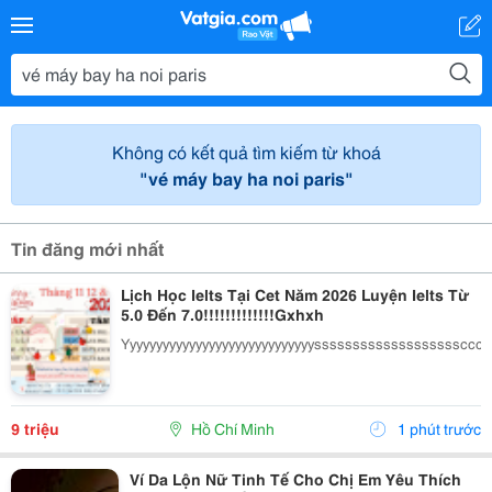
Không có kết quả tìm kiếm từ khoá
"vé máy bay ha noi paris"
Tin đăng mới nhất
Lịch Học Ielts Tại Cet Năm 2026 Luyện Ielts Từ
5.0 Đến 7.0!!!!!!!!!!!!!Gxhxh
Yyyyyyyyyyyyyyyyyyyyyyyyyyyyysssssssssssssss
9 triệu
Hồ Chí Minh
1 phút trước
Ví Da Lộn Nữ Tinh Tế Cho Chị Em Yêu Thích