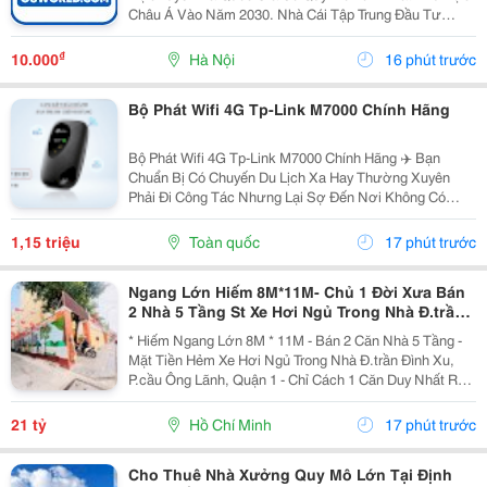
Châu Á Vào Năm 2030. Nhà Cái Tập Trung Đầu Tư
Mạnh Mẽ Vào Nền Tảng Công Nghệ Trí Tuệ Nhân Tạo
Nhằm Cá Nhân Hóa Trải Nghiệm, Đồng Thời Mở Rộng
₫
10.000
Hà Nội
16 phút trước
Tầm Ảnh...
Bộ Phát Wifi 4G Tp-Link M7000 Chính Hãng
Bộ Phát Wifi 4G Tp-Link M7000 Chính Hãng ✈️ Bạn
Chuẩn Bị Có Chuyến Du Lịch Xa Hay Thường Xuyên
Phải Đi Công Tác Nhưng Lại Sợ Đến Nơi Không Có
Wifi, Sóng 3G/4G Trên Điện Thoại Chập Chờn Và Tốn
Pin? Đừng Lo! Đã Có "Vũ Khí Bí Mật" Tp-Link M7000
1,15 triệu
Toàn quốc
17 phút trước
Giúp...
Ngang Lớn Hiếm 8M*11M- Chủ 1 Đời Xưa Bán
2 Nhà 5 Tầng St Xe Hơi Ngủ Trong Nhà Đ.trần
Đình Xu, Quận 1- Khu Vip Ngay Ubnd Góc Trần
* Hiếm Ngang Lớn 8M * 11M - Bán 2 Căn Nhà 5 Tầng -
Hưng Đạo &
Mặt Tiền Hẻm Xe Hơi Ngủ Trong Nhà Đ.trần Đình Xu,
P.cầu Ông Lãnh, Quận 1 - Chỉ Cách 1 Căn Duy Nhất Ra
Mặt Tiền - 093.867.6685 Giang Giang + Diện Tích:
91M2. + Kết Cấu: Gồm 2 Nhà 5 Tầng Đúc Btct -...
21 tỷ
Hồ Chí Minh
17 phút trước
Cho Thuê Nhà Xưởng Quy Mô Lớn Tại Định