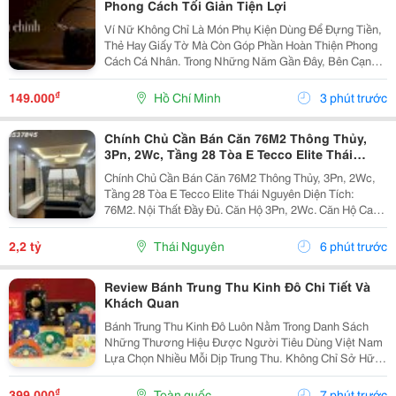
Phong Cách Tối Giản Tiện Lợi
Ví Nữ Không Chỉ Là Món Phụ Kiện Dùng Để Đựng Tiền,
Thẻ Hay Giấy Tờ Mà Còn Góp Phần Hoàn Thiện Phong
Cách Cá Nhân. Trong Những Năm Gần Đây, Bên Cạnh
Các Loại Ví Da Trơn Truyền Thống, Những Thiết Kế Sử
Dụng Chất Liệu Có Bề Mặt Đặc Biệt Như Da Lộn Cũng...
₫
149.000
Hồ Chí Minh
3 phút trước
Chính Chủ Cần Bán Căn 76M2 Thông Thủy,
3Pn, 2Wc, Tầng 28 Tòa E Tecco Elite Thái
Nguyên
Chính Chủ Cần Bán Căn 76M2 Thông Thủy, 3Pn, 2Wc,
Tầng 28 Tòa E Tecco Elite Thái Nguyên Diện Tích:
76M2. Nội Thất Đầy Đủ. Căn Hộ 3Pn, 2Wc. Căn Hộ Cao
Cấp Thiết Kế Với Phong Cách Hiện Đại, Tối Ưu Công
Năng Sử Dụng Và Tận Dụng Tối Đa Ánh Sáng Tự...
2,2 tỷ
Thái Nguyên
6 phút trước
Review Bánh Trung Thu Kinh Đô Chi Tiết Và
Khách Quan
Bánh Trung Thu Kinh Đô Luôn Nằm Trong Danh Sách
Những Thương Hiệu Được Người Tiêu Dùng Việt Nam
Lựa Chọn Nhiều Mỗi Dịp Trung Thu. Không Chỉ Sở Hữu
Hương Vị Quen Thuộc, Kinh Đô Còn Liên Tục Cải Tiến
Mẫu Mã Và Đa Dạng Dòng Sản Phẩm Để Đáp Ứng
₫
399.000
Toàn quốc
7 phút trước