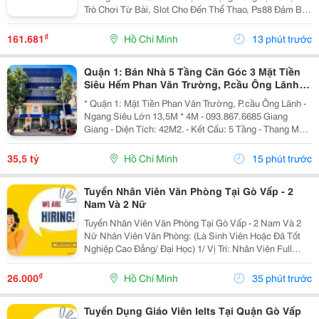
Trò Chơi Từ Bài, Slot Cho Đến Thể Thao, Ps88 Đảm Bảo
Mang Đến Những Giây Phút Thư Giãn Đầy Thú Vị Cho
Người Chơi. Chúng Tôi Cam Kết Cung Cấp Dịch Vụ
₫
161.681
Hồ Chí Minh
13 phút trước
Chăm...
Quận 1: Bán Nhà 5 Tầng Căn Góc 3 Mặt Tiền
Siêu Hếm Phan Văn Trường, P.cầu Ông Lãnh-
Dt 13M*4M- Chính Chủ Chào Giá Tốt
* Quận 1: Mặt Tiền Phan Văn Trường, P.cầu Ông Lãnh -
Ngang Siêu Lớn 13,5M * 4M - 093.867.6685 Giang
Giang - Diện Tích: 42M2. - Kết Cấu: 5 Tầng - Thang Máy
- Từ Lầu 2 Xây Vươn Ban Công Ra Rộng 4,5M - Các
Tầng Đều Thiết Kế Làm Vp Cty. - Đang Sẵn...
35,5 tỷ
Hồ Chí Minh
15 phút trước
Tuyển Nhân Viên Văn Phòng Tại Gò Vấp - 2
Nam Và 2 Nữ
Tuyển Nhân Viên Văn Phòng Tại Gò Vấp - 2 Nam Và 2
Nữ Nhân Viên Văn Phòng: (Là Sinh Viên Hoặc Đã Tốt
Nghiệp Cao Đẳng/ Đại Học) 1/ Vị Trí: Nhân Viên Full
Time (2 Nam 2 Nữ) Ca Làm: 13:00 Đến 21:00 (1 Tháng
Được Nghỉ Phép 1 Ngày, Và Hưởng Các Ngày...
₫
26.000
Hồ Chí Minh
35 phút trước
Tuyển Dụng Giáo Viên Ielts Tại Quận Gò Vấp