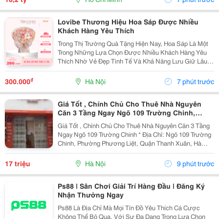
Lovibe Thương Hiệu Hoa Sáp Được Nhiều
Khách Hàng Yêu Thích
Trong Thị Trường Quà Tặng Hiện Nay, Hoa Sáp Là Một
Trong Những Lựa Chọn Được Nhiều Khách Hàng Yêu
Thích Nhờ Vẻ Đẹp Tinh Tế Và Khả Năng Lưu Giữ Lâu
Dài. Trong Số Những Thương Hiệu Nổi Bật, Lovibe
Đang Dần Trở Thành Cái Tên Được Nhiều Người Lựa
₫
300.000
Hà Nội
7 phút trước
Chọn...
Giá Tốt , Chính Chủ Cho Thuê Nhà Nguyên
Căn 3 Tầng Ngay Ngõ 109 Trường Chinh,
Thanh Xuân, Hà Nội
Giá Tốt , Chính Chủ Cho Thuê Nhà Nguyên Căn 3 Tầng
Ngay Ngõ 109 Trường Chinh * Địa Chỉ: Ngõ 109 Trường
Chinh, Phường Phương Liệt, Quận Thanh Xuân, Hà
Nội. - Nhà Nằm Tại Vị Trí Đẹp, Đường Ô Tô Tránh,
Thuận Tiện Vừa Ở Vừa Kinh Doanh Hoặc Làm Văn...
17 triệu
Hà Nội
9 phút trước
Ps88 | Sân Chơi Giải Trí Hàng Đầu | Đăng Ký
Nhận Thưởng Ngay
Ps88 Là Địa Chỉ Mà Mọi Tín Đồ Yêu Thích Cá Cược
Không Thể Bỏ Qua. Với Sự Đa Dạng Trong Lựa Chọn