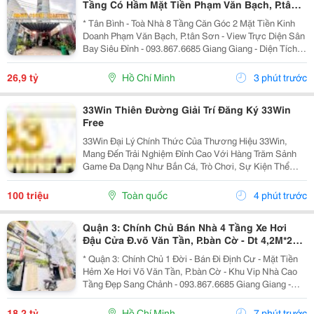
Tầng Có Hầm Mặt Tiền Phạm Văn Bạch, P.tân
Sơn- View Trực Diện Ngắm Máy Bay Đỉnh- Dt
* Tân Bình - Toà Nhà 8 Tầng Căn Góc 2 Mặt Tiền Kinh
Doanh Phạm Văn Bạch, P.tân Sơn - View Trực Diện Sân
Bay Siêu Đỉnh - 093.867.6685 Giang Giang - Diện Tích:
88,4M2 - Ngang 7,5M * 21M. - Kết Cấu: 1 Hầm - 1 Lửng -
6 Tầng - Sân Thượng - Thang Máy...
26,9 tỷ
Hồ Chí Minh
3 phút trước
33Win Thiên Đường Giải Trí Đăng Ký 33Win
Free
33Win Đại Lý Chính Thức Của Thương Hiệu 33Win,
Mang Đến Trải Nghiệm Đỉnh Cao Với Hàng Trăm Sảnh
Game Đa Dạng Như Bắn Cá, Trò Chơi, Sự Kiện Thể
Thao, Xổ Số, Game Bài Và Hơn Thế Nữa. Người Chơi
Còn Nhận Được Nhiều Ưu Đãi Hấp Dẫn Và Phần
100 triệu
Toàn quốc
4 phút trước
Thưởng Giá Trị....
Quận 3: Chính Chủ Bán Nhà 4 Tầng Xe Hơi
Đậu Cửa Đ.võ Văn Tần, P.bàn Cờ - Dt 4,2M*22M
Sh Vuông Đẹp - Giá Chào Tốt Chỉ 18,2T-
* Quận 3: Chính Chủ 1 Đời - Bán Đi Định Cư - Mặt Tiền
Hẻm Xe Hơi Võ Văn Tần, P.bàn Cờ - Khu Vip Nhà Cao
Tầng Đẹp Sang Chảnh - 093.867.6685 Giang Giang -
Diện Tích: 82M2 - Ngang 3,8M Nở Hậu 4,2M * 22M. -
Kết Cấu: 4 Tầng - Sân Thượng - 4Pn - 5Wc. -...
18,2 tỷ
Hồ Chí Minh
7 phút trước