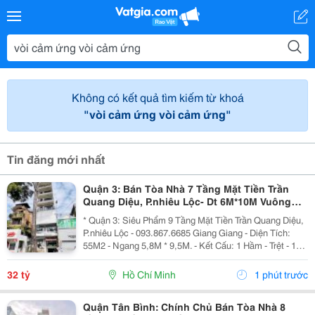
Không có kết quả tìm kiếm từ khoá
"vòi cảm ứng vòi cảm ứng"
Tin đăng mới nhất
Quận 3: Bán Tòa Nhà 7 Tầng Mặt Tiền Trần
Quang Diệu, P.nhiêu Lộc- Dt 6M*10M Vuông
Đẹp- Nhà 2 Mt Thoáng- Chính Chủ Chào Giá
* Quận 3: Siêu Phẩm 9 Tầng Mặt Tiền Trần Quang Diệu,
Chỉ 32T
P.nhiêu Lộc - 093.867.6685 Giang Giang - Diện Tích:
55M2 - Ngang 5,8M * 9,5M. - Kết Cấu: 1 Hầm - Trệt - 1
Lửng - 5 Tầng - Sân Thượng - Thang Máy. + Tầng Hầm:
Kinh Doanh Giặt Sấy. + Tầng Trệt -...
32 tỷ
Hồ Chí Minh
1 phút trước
Quận Tân Bình: Chính Chủ Bán Tòa Nhà 8