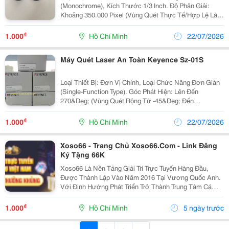
(Monochrome), Kích Thước 1/3 Inch. Độ Phân Giải:
Khoảng 350.000 Pixel (Vùng Quét Thực Tế/Hợp Lệ Là
640 &Times; 480 Pixel - Tương Đương 0,31 Megapixel).
Phương Thức Quét: Quét Lũy Tiến (Progressive
₫
1.000
Hồ Chí Minh
22/07/2026
Scan)....
Máy Quét Laser An Toàn Keyence Sz-01S
Loại Thiết Bị: Đơn Vị Chính, Loại Chức Năng Đơn Giản
(Single-Function Type). Góc Phát Hiện: Lên Đến
270&Deg; (Vùng Quét Rộng Từ -45&Deg; Đến
225&Deg;). Khoảng Cách Bảo Vệ Tối Đa: Lên Tới 4.2
Mét (Tùy Thuộc Vào Kích Thước Vật Thể Cần Phát Hiện
₫
1.000
Hồ Chí Minh
22/07/2026
Cấu...
Xoso66 - Trang Chủ Xoso66.Com - Link Đăng
Ký Tặng 66K
Xoso66 Là Nền Tảng Giải Trí Trực Tuyến Hàng Đầu,
Được Thành Lập Vào Năm 2016 Tại Vương Quốc Anh.
Với Định Hướng Phát Triển Trở Thành Trung Tâm Cá
Cược Toàn Cầu, Xoso66 Không Ngừng Đầu Tư Vào Hệ
Thống Công Nghệ Để Đảm Bảo Tính Minh Bạch, Công
₫
1.000
Hồ Chí Minh
5 ngày trước
Bằng Và...