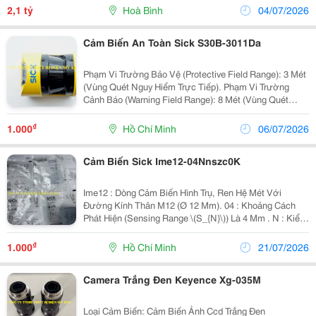
Cao Tốc Hòa Lạc &Ndash; Hòa Bình Và...
2,1 tỷ
Hoà Bình
04/07/2026
Cảm Biến An Toàn Sick S30B-3011Da
Phạm Vi Trường Bảo Vệ (Protective Field Range): 3 Mét
(Vùng Quét Nguy Hiểm Trực Tiếp). Phạm Vi Trường
Cảnh Báo (Warning Field Range): 8 Mét (Vùng Quét
Cảnh Báo Giảm Tốc). Phạm Vi Đo Khoảng Cách Tối Đa
(Distance Measuring Range): 30 Mét. Góc...
₫
1.000
Hồ Chí Minh
06/07/2026
Cảm Biến Sick Ime12-04Nnszc0K
Ime12 : Dòng Cảm Biến Hình Trụ, Ren Hệ Mét Với
Đường Kính Thân M12 (Ø 12 Mm). 04 : Khoảng Cách
Phát Hiện (Sensing Range \(S_{N}\)) Là 4 Mm . N : Kiểu
Lắp Đặt Không Phẳng ( Non-Flush / Unshielded). Đầu
Cảm Biến Lồi Ra Để Tăng Vùng Quét...
₫
1.000
Hồ Chí Minh
21/07/2026
Camera Trắng Đen Keyence Xg-035M
Loại Cảm Biến: Cảm Biến Ảnh Ccd Trắng Đen