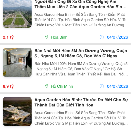
Người Đàn Ông Đi Xe Ôm Công Nghệ Âm
Thầm Mua Liền 2 Căn Aqua Garden Hòa Bình
Là Ai?
Aqua Garden Hòa Bình - Sổ Sẵn Sang Tên - Điểm Phát
Triển Mới Của Tp. Hòa Bình Aqua Garden Sở Hữu Vị Trí
Chiến Lược Với 2 Mặt Tiền Lớn: ✅ Đường An Dương
Vương ✅ Quốc Lộ 6 Từ Dự Án Dễ Dàng Kết Nối Hà Nội,
Cao Tốc Hòa Lạc &Ndash; Hòa Bình Và...
2,1 tỷ
Hoà Bình
04/07/2026
Bán Nhà Mới Hẻm 5M An Dương Vương, Quận
5 , Ngang 5,1M Hiếm Có, Dọn Vào Ở Ngay
Bán Nhà Mới 100% Hẻm 5M An Dương Vương, Quận 5
, Ngang 5,1M Hiếm Có, Dọn Vào Ở Ngay ' Cơ Hội Sở
Hữu Căn Nhà Vừa Hoàn Thiện, Thiết Kế Hiện Đại, Nội
Thất Cao Cấp, Chỉ Dọn Vào Ở Ngay. Thông Tin Nổi Bật:
- Vị Trí : Đường An Dương Vương, Phường 4, Quận...
8,9 tỷ
Hồ Chí Minh
04/07/2026
Aqua Garden Hòa Bình: Thước Đo Mới Cho Sự
Thành Đạt Của Giới Tinh Hoa
Aqua Garden Hòa Bình - Sổ Sẵn Sang Tên - Điểm Phát
Triển Mới Của Tp. Hòa Bình Aqua Garden Sở Hữu Vị Trí
Chiến Lược Với 2 Mặt Tiền Lớn: ✅ Đường An Dương
Vương ✅ Quốc Lộ 6 Từ Dự Án Dễ Dàng Kết Nối Hà Nội,