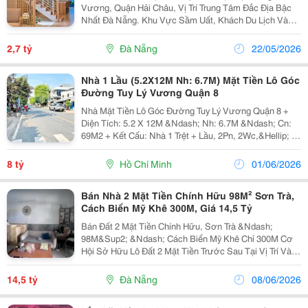
Vương, Quận Hải Châu, Vị Trí Trung Tâm Đắc Địa Bậc
Nhất Đà Nẵng. Khu Vực Sầm Uất, Khách Du Lịch Và
Khách Thuê Lưu Trú Đông Đúc Quanh Năm, Thích Hợp
Khai Thác Apartment, Homestay Hoặc Giữ Tài Sản
2,7 tỷ
Đà Nẵng
22/05/2026
Lâu...
Nhà 1 Lầu (5.2X12M Nh: 6.7M) Mặt Tiền Lô Góc
Đường Tuy Lý Vương Quận 8
Nhà Mặt Tiền Lô Góc Đường Tuy Lý Vương Quận 8 +
Diện Tích: 5.2 X 12M &Ndash; Nh: 6.7M &Ndash; Cn:
69M2 + Kết Cấu: Nhà 1 Trệt + Lầu, 2Pn, 2Wc,&Hellip; +
Vị Trí: Nằm Lô Góc 2 Mặt Tiền Thông Thoáng, Thích
Hợp Kinh Doanh Đa Ngành, Gần Bến Bình...
8 tỷ
Hồ Chí Minh
01/06/2026
Bán Nhà 2 Mặt Tiền Chính Hữu 98M² Sơn Trà,
Cách Biển Mỹ Khê 300M, Giá 14,5 Tỷ
Bán Đất 2 Mặt Tiền Chính Hữu, Sơn Trà &Ndash;
98M&Sup2; &Ndash; Cách Biển Mỹ Khê Chỉ 300M Cơ
Hội Sở Hữu Lô Đất 2 Mặt Tiền Trước Sau Tại Vị Trí Vàng
Quận Sơn Trà, Ngay Ngã Tư Chính Hữu &Ndash;
Nguyễn Công Trứ, Khu Vực Kinh Doanh Sầm Uất, Tập
14,5 tỷ
Đà Nẵng
08/06/2026
Trung...