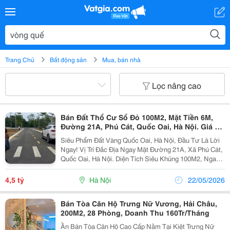
Trang Chủ
Bất động sản
Mua, bán nhà
Lọc nâng cao
Bán Đất Thổ Cư Sổ Đỏ 100M2, Mặt Tiền 6M,
Đường 21A, Phú Cát, Quốc Oai, Hà Nội. Giá 4.5
Tỷ. Lh:
Siêu Phẩm Đất Vàng Quốc Oai, Hà Nội, Đầu Tư Là Lời
Ngay! Vị Trí Đắc Địa Ngay Mặt Đường 21A, Xã Phú Cát,
Quốc Oai, Hà Nội. Diện Tích Siêu Khủng 100M2, Ngang
6M, Dài 18M. Đất Thổ Cư, Pháp Lý Sổ Đỏ Rõ Ràng, Sẵn
Sàng Giao Dịch. Đặc Biệt, Đây Là Cơ...
4,5 tỷ
Hà Nội
22/05/2026
Bán Tòa Căn Hộ Trưng Nữ Vương, Hải Châu,
200M2, 28 Phòng, Doanh Thu 160Tr/Tháng
Ần Bán Tòa Căn Hộ Cao Cấp Nằm Tại Kiệt Trưng Nữ