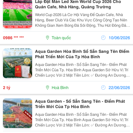
Lắp Đặt Màn Led Xem World Cup 2026 Cho
Quán Cafe, Nhà Hàng, Quảng Trường
World Cup 2026 Là Cơ Hội Vàng Để Quán Cafe, Nhà
Hàng, Beer Club Và Các Khu Vực Công Cộng Tạo Nên
Không Gian Xem Bóng Đá Sôi Động, Thu Hút Đông Đảo
Người Hâm Mộ. Thay Vì Sử Dụng Tivi Hoặc Máy Chiếu
Thông Thường, Nhiều Chủ Đầu Tư Đang Lựa Chọn Màn
0986 *** ***
Toàn quốc
10/06/2026
Led...
Aqua Garden Hòa Bình Sổ Sẵn Sang Tên Điểm
Phát Triển Mới Của Tp Hòa Bình
Aqua Garden Hòa Bình - Sổ Sẵn Sang Tên - Điểm Phát
Triển Mới Của Tp. Hòa Bình Aqua Garden Sở Hữu Vị Trí
Chiến Lược Với 2 Mặt Tiền Lớn: ✅ Đường An Dương
Vương ✅ Quốc Lộ 6 Từ Dự Án Dễ Dàng Kết Nối Hà Nội,
Cao Tốc Hòa Lạc &Ndash; Hòa Bình Và...
2 tỷ
Hoà Bình
22/06/2026
Aqua Garden - Sổ Sẵn Sang Tên - Điểm Phát
Triển Mới Của Tp Hòa Bình
Aqua Garden Hòa Bình - Sổ Sẵn Sang Tên - Điểm Phát
Triển Mới Của Tp. Hòa Bình Aqua Garden Sở Hữu Vị Trí
Chiến Lược Với 2 Mặt Tiền Lớn: ✅ Đường An Dương
Vương ✅ Quốc Lộ 6 Từ Dự Án Dễ Dàng Kết Nối Hà Nội,