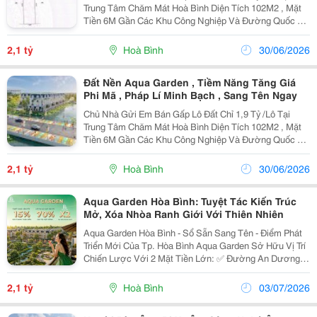
Trung Tâm Chăm Mát Hoà Bình Diện Tích 102M2 , Mặt
Tiền 6M Gần Các Khu Công Nghiệp Và Đường Quốc Lộ
216 , Gần Khu Du Lịch Và Các Trường Cđ Sư Phạm Sẵn
Sổ , Hỗ Trợ Vay Bank Rất Thích Hợp Để Đầu...
2,1 tỷ
Hoà Bình
30/06/2026
Đất Nền Aqua Garden , Tiềm Năng Tăng Giá
Phi Mã , Pháp Lí Minh Bạch , Sang Tên Ngay
Chủ Nhà Gửi Em Bán Gấp Lô Đất Chỉ 1,9 Tỷ /Lô Tại
Trung Tâm Chăm Mát Hoà Bình Diện Tích 102M2 , Mặt
Tiền 6M Gần Các Khu Công Nghiệp Và Đường Quốc Lộ
216 , Gần Khu Du Lịch Và Các Trường Cđ Sư Phạm Sẵn
Sổ , Hỗ Trợ Vay Bank Rất Thích Hợp Để Đầu...
2,1 tỷ
Hoà Bình
30/06/2026
Aqua Garden Hòa Bình: Tuyệt Tác Kiến Trúc
Mở, Xóa Nhòa Ranh Giới Với Thiên Nhiên
Aqua Garden Hòa Bình - Sổ Sẵn Sang Tên - Điểm Phát
Triển Mới Của Tp. Hòa Bình Aqua Garden Sở Hữu Vị Trí
Chiến Lược Với 2 Mặt Tiền Lớn: ✅ Đường An Dương
Vương ✅ Quốc Lộ 6 Từ Dự Án Dễ Dàng Kết Nối Hà Nội,
Cao Tốc Hòa Lạc &Ndash; Hòa Bình Và...
2,1 tỷ
Hoà Bình
03/07/2026