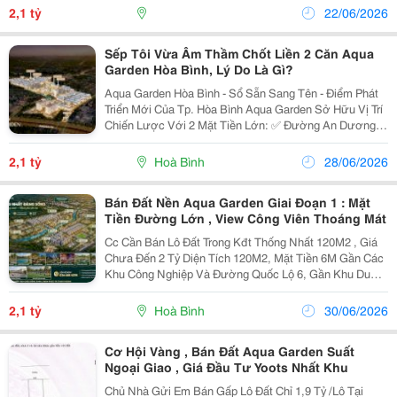
Cao Tốc Hòa Lạc &Ndash; Hòa Bình Và...
2,1 tỷ
22/06/2026
Sếp Tôi Vừa Âm Thầm Chốt Liền 2 Căn Aqua
Garden Hòa Bình, Lý Do Là Gì?
Aqua Garden Hòa Bình - Sổ Sẵn Sang Tên - Điểm Phát
Triển Mới Của Tp. Hòa Bình Aqua Garden Sở Hữu Vị Trí
Chiến Lược Với 2 Mặt Tiền Lớn: ✅ Đường An Dương
Vương ✅ Quốc Lộ 6 Từ Dự Án Dễ Dàng Kết Nối Hà Nội,
Cao Tốc Hòa Lạc &Ndash; Hòa Bình Và...
2,1 tỷ
Hoà Bình
28/06/2026
Bán Đất Nền Aqua Garden Giai Đoạn 1 : Mặt
Tiền Đường Lớn , View Công Viên Thoáng Mát
Cc Cần Bán Lô Đất Trong Kđt Thống Nhất 120M2 , Giá
Chưa Đến 2 Tỷ Diện Tích 120M2, Mặt Tiền 6M Gần Các
Khu Công Nghiệp Và Đường Quốc Lộ 6, Gần Khu Du
Lịch Và Các Trường Cđ Sư Phạm( Sắp Tới Đh Hùng
Vương) Sẵn Sổ , Hỗ Trợ Vay Bank Rất...
2,1 tỷ
Hoà Bình
30/06/2026
Cơ Hội Vàng , Bán Đất Aqua Garden Suất
Ngoại Giao , Giá Đầu Tư Yoots Nhất Khu
Chủ Nhà Gửi Em Bán Gấp Lô Đất Chỉ 1,9 Tỷ /Lô Tại