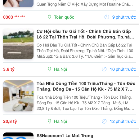
Quan Trọng Nằm Ở Việc Xây Dựng Một Routine Chăm
Sóc Da Khoa Học, Phù Hợp Với Nhu Cầu Làn Da Và
Duy Trì Đều Đặn Mỗi Ngày. Khi Bạn Biết Cách Kết Hợp...
0303 *** ***
Toàn quốc
9 phút trước
Cơ Hội Đầu Tư Giá Tốt - Chính Chủ Bán Gấp
Lô 22 Tại Thôn Trại Hồ, Đoài Phương, Tp.hà
Nội.
Cơ Hội Đầu Tư Giá Tốt - Chính Chủ Bán Gấp Lô 22 Tại
Thôn Trại Hồ, Đoài Phương, Tp.hà Nội. *Diện Tích: 100
M&Sup2; *Giá Bán: 3,6 Tỷ. **Ưu Điểm: - Gần Trục Giao
Thông Huyết Mạch - Chỉ 500M Ra Quốc Lộ 21A ↠ Di
Chuyển Nhanh Về Trung Tâm Và Các...
3,6 tỷ
Hà Nội
10 phút trước
Tòa Nhà Dòng Tiền 100 Triệu/Tháng - Tôn Đức
Thắng, Đống Đa - 15 Căn Hộ Kk - 75 M2 X 7
Tầng - Mt 6,1 M - 20,8 Tỷ
Tòa Nhà Dòng Tiền 100 Triệu/Tháng - Tôn Đức Thắng,
Đống Đa - 15 Căn Hộ Kk - 75 M2 X 7 Tầng - Mt 6,1 M -
20,8 Tỷ &Bull; Tọa Lạc Tại Tôn Đức Thắng, Đống Đa.
Cách Mặt Phố Khoảng 50 Mét, Cách Ô Tô Tránh Khoảng
10 Mét, Vị Trí Thuận Tiện Khai Thác...
20,8 tỷ
Hà Nội
12 phút trước
S8Nacocom1 La Mot Trong