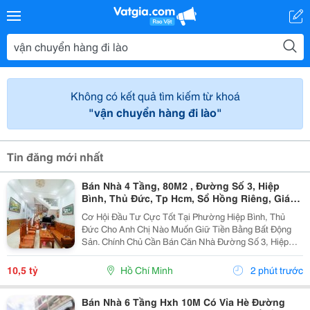
Không có kết quả tìm kiếm từ khoá
"vận chuyển hàng đi lào"
Tin đăng mới nhất
Bán Nhà 4 Tầng, 80M2 , Đường Số 3, Hiệp
Bình, Thủ Đức, Tp Hcm, Sổ Hồng Riêng, Giá
10.5 Tỷ.
Cơ Hội Đầu Tư Cực Tốt Tại Phường Hiệp Bình, Thủ
Đức Cho Anh Chị Nào Muốn Giữ Tiền Bằng Bất Động
Sản. Chính Chủ Cần Bán Căn Nhà Đường Số 3, Hiệp
Bình Phước Cũ, Chỉ Vài Bước Là Ra Ql13, Sát Vạn
Phúc City, Vị Trí Rất Đẹp, Khu Vực Dân Trí Cao Và
10,5 tỷ
Hồ Chí Minh
2 phút trước
Cực...
Bán Nhà 6 Tầng Hxh 10M Có Vỉa Hè Đường