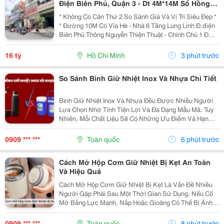
Điện Biên Phủ, Quận 3 - Dt 4M*14M Sổ Hồng
Hoàn Công Chuẩn - Chính Chủ 1 Đời Xưa * Lh
* Không Có Căn Thứ 2 So Sánh Giá Và Vị Trí Siêu Đẹp *
Giang
* Đường 10M Có Vỉa Hè - Nhà 6 Tầng Lung Linh Đ.điện
Biên Phủ Thông Nguyễn Thiện Thuật - Chính Chủ 1 Đời:
- Diện Tích: 56M2. Ngang 4M * 14M. -Kết Cấu: 6 Tầng
Btct Mới Có Sân Thượng Uống Trà Ngắm...
16 tỷ
Hồ Chí Minh
3 phút trước
So Sánh Bình Giữ Nhiệt Inox Và Nhựa Chi Tiết
Bình Giữ Nhiệt Inox Và Nhựa Đều Được Nhiều Người
Lựa Chọn Nhờ Tính Tiện Lợi Và Đa Dạng Mẫu Mã. Tuy
Nhiên, Mỗi Chất Liệu Sẽ Có Những Ưu Điểm Và Hạn
Chế Riêng Về Khả Năng Giữ Nhiệt, Độ Bền Cũng Như
Độ An Toàn. Nếu Bạn Đang Phân Vân Bình Giữ Nhiệt
0909 *** ***
Toàn quốc
6 phút trước
Inox...
Cách Mở Hộp Cơm Giữ Nhiệt Bị Kẹt An Toàn
Và Hiệu Quả
Cách Mở Hộp Cơm Giữ Nhiệt Bị Kẹt Là Vấn Đề Nhiều
Người Gặp Phải Sau Một Thời Gian Sử Dụng. Nếu Cố
Mở Bằng Lực Mạnh, Nắp Hoặc Gioăng Có Thể Bị Ảnh
Hưởng. Dưới Đây Là Những Cách Xử Lý Đơn Giản
Giúp Bạn Mở Hộp Dễ Dàng Hơn. 1. Vì Sao Hộp Cơm
0909 *** ***
Toàn quốc
8 phút trước