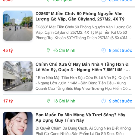
Giữ Nhiệt...
D2860* M.tiền Chdv 50 Phòng Nguyễn Văn
Lượng Gò Vấp, Gần Cityland, 257M2, 4X Tỷ
D2860* Mặt Tiền Chdv 50 Phòng Nguyễn Văn Lượng Gò
Vấp, Cạnh Cityland, 257M2, 4X Tỷ Mặt Tiền Kd Có 50
Phòng Trọ, Khoán 50Tr/Tháng D.tích 257M2 (6.5X40M,
Odt), Đất Vuông A4 Kết Cấu 1 Trệt, 2L, St Đ. 20M Thông
(Qh 30M) Kết Bạn Zalo Nhận Thông...
45 tỷ
Hồ Chí Minh
9 phút trước
Chính Chủ Xưa Ở Nay Bán Nhà 4 Tầng Hxh Đ.
Lê Văn Sỹ, Quận 3 - Ngang Hiếm 7,6M*14M -
Dòng Tiền Cho Thuê Khoán 30Tr/Th - Xung
* Bán Nhà Mặt Tiền Hxh Đậu Cửa Đ. Lê Văn Sỹ, Quận 3
Quanh Nhà Xây Cao Tầng
- Ngang Lớn 7,6M * 14M - Sẵn Dòng Tiền Đều - Xung
Quanh Cao Tầng Siêu Đẹp View Trường Học Hiếm Có -
Diện Tích: 100M2. - Kết Cấu: 4 Tầng Btct - Hxh 6M
Thông Trường Sa - Khu Vực Tập Trung Nhà Cao...
17 tỷ
Hồ Chí Minh
9 phút trước
Bạn Muốn Da Mịn Màng Và Tươi Sáng? Hãy
Áp Dụng Quy Trình Này
Bí Quyết Chăm Da Đúng Cách, Ai Cũng Nên Biết Không
Phải Cứ Càng Nhiều Sản Phẩm Là Da Sẽ Đẹp. Điều