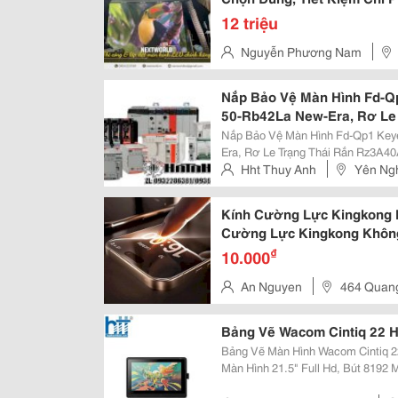
12 triệu
Nguyễn Phương Nam
Phường Định Công, Tp Hà Nội.
Nắp Bảo Vệ Màn Hình Fd-Q
50-Rb42La New-Era, Rơ Le
Gavazzi
Nắp Bảo Vệ Màn Hình Fd-Qp1 Key
Era, Rơ Le Trạng Thái Rắn Rz3A40A55 Carlo Gav
Nhập Khẩu Và Phân Phối Thiết Bị Tự Động 
Hht Thuy Anh
Yên Ng
Hệ: Dt/Zalo:0763836381 ...
Kính Cường Lực Kingkong 
Cường Lực Kingkong Khôn
₫
10.000
An Nguyen
464 Quan
Bảng Vẽ Wacom Cintiq 22 H
Bảng Vẽ Màn Hình Wacom Cintiq 2
Màn Hình 21.5" Full Hd, Bút 8192 Mức Lực Nhấn B
Bảng Vẽ Màn Hình Chuyên Nghiệp 