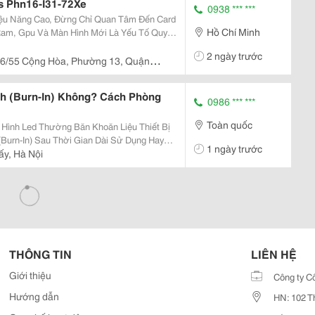
os Phn16-I31-72Xe
0938 *** ***
iệu Năng Cao, Đừng Chỉ Quan Tâm Đến Card
Hồ Chí Minh
am, Gpu Và Màn Hình Mới Là Yếu Tố Quyết
 Ứng Tốt Nhu Cầu Làm Việc Và Giải Trí Lâu
2 ngày trước
6/55 Cộng Hòa, Phường 13, Quận
nh
h (Burn-In) Không? Cách Phòng
0986 *** ***
Toàn quốc
Hình Led Thường Băn Khoăn Liệu Thiết Bị
Burn-In) Sau Thời Gian Dài Sử Dụng Hay
1 ngày trước
Màn Hình Led Hiện Đại Có Khả Năng Hạn
ấy, Hà Nội
ược Lựa...
THÔNG TIN
LIÊN HỆ
Giới thiệu
Công ty C
Hướng dẫn
HN: 102 T