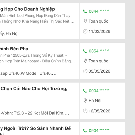
ng Họp Cho Doanh Nghiệp
0844 *** ***
, Màn Hình Led Phòng Họp Đang Dần Thay
Toàn quốc
n Thống Nhờ Khả Năng Hiển Thị Sắc Nét,
Cao. Với Độ Sáng Mạnh, Góc Nhìn Rộng Và
11/03/2026
 Đèn...
ấy, Hà Nội
Chỉnh Đèn Pha
0354 *** ***
yra Thông Số Kỹ Thuật: -
Toàn quốc
Chỉnh: Halogen,
05/05/2026
sep Ufs40.W Model: Ufs40.
ân Thới Nhất, Quận 12
 Chọn Cái Nào Cho Hội Trường,
0904 *** ***
Hà Nội
12/05/2026
-Vphn: Tt5.3 – 22 Kđt Mới Đại Kim,
y Ngoài Trời? So Sánh Nhanh Để
0904 *** ***
hí