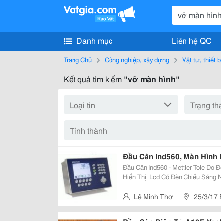
Danh mục
Liên hệ QC
Trang Chủ
Công nghiệp, xây dựng
Vật tư, thiết 
Kết quả tìm kiếm
"vỡ màn hình"
Đầu Cân Ind560, Màn Hình H
Đầu Cân Ind560 - Mettler Tole Do Độ Phân Giải: Max 100 000 Đơn Vị. Màn Hình
Hiển Thị: Lcd Có Đèn Chiếu Sáng Nền. Kết Nối: Dễ Dàng Kết Nố
Thống Mới Và Hiệu Quả Thông Qua
Nối Tiếp Với Cổng Tín Hiệu...
Lê Minh Thơ
25/3/17
Vấp – Tp.hcmminh, Việt Nam