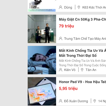
Dũng
K63 Kdc Thới A
Riêng, Quận 12, Tp.hcm
Máy Giặt Cn 50Kg 3 Pha-Ch
79 triệu
Trung Tâm Chế Tạo Máy An
Huyện Ba Vì, Tp Hà Nội
Mắt Kính Chống Tia Uv Và 
Mắt Trong Thời Đại Số
Mắt Kính Chống Tia Uv Và Ánh Sá
Trong Thời Đại Số Trong Cuộc Sống Hiện Đại, Đôi Mắt Phải Tiếp Xúc Với Ánh
Nắng Mặt Trời Và Màn Hình Điện 
Kiên Võ
Tân An
Sáng Xanh Từ Thiết Bị Công Nghệ 
Honor Pad V9 - Hoa Hậu Ta
5,95 triệu
Đỗ Xuân Dương
14 N