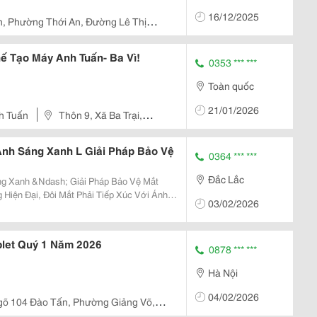
16/12/2025
n, Phường Thới An, Đường Lê Thị
ế Tạo Máy Anh Tuấn- Ba Vì!
0353 *** ***
Toàn quốc
21/01/2026
h Tuấn
Thôn 9, Xã Ba Trại,
Ánh Sáng Xanh L Giải Pháp Bảo Vệ
0364 *** ***
Đắc Lắc
ng Xanh &Ndash; Giải Pháp Bảo Vệ Mắt
03/02/2026
Tử Mỗi Ngày. Tia Uv Từ Ánh Nắng Và Ánh
Đều...
blet Quý 1 Năm 2026
0878 *** ***
Hà Nội
04/02/2026
gõ 104 Đào Tấn, Phường Giảng Võ,