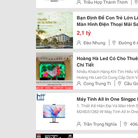
Thuật Số Hay Sáng Tạo Nội Dung?
Triều Hợp Thành Thịnh
Bình , Thành Phố Hồ Chí Minh
Bạn Định Để Con Trẻ Lớn 
Màn Hình Điện Thoại Mãi S
Thôi!
2,1 tỷ
Đào Nhung
Đường 6 
Hoàng Hà Led Có Cho Thuê
Chi Tiết
Nhiều Khách Hàng Khi Tìm Hiểu V
Hoàng Hà Led Có Cung Cấp Dịch V
Led Không Kinh Doanh Dịch Vụ Ch
Cong Trung Tt
Cầu Gi
Pháp Tư Vấn, Cung Cấp Và Lắp Đặ
Máy Tính All In One Singp
1. Thiết Kế Hiện Đại Và Màn Hình 
M24Ei51282-W Máy Tính All In One Singpc M24Ei51282-W Sở Hữu Thiết Kế
Viền Mỏng Sang Trọng, Phù Hợp N
Inch Full Hd Với Góc Nhìn Rộng...
Trần Trọng Nghĩa
406
Tp.hcm