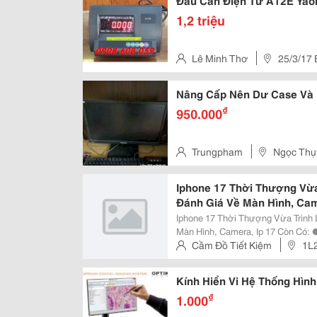
Đầu Cân Điện Tử A12E Yao
1,2 triệu
Lê Minh Thơ
25/3/17
Vấp – Tp.hcm
Nâng Cấp Nên Dư Case Và 
₫
950.000
Trungpham
Ngọc Thụ
Iphone 17 Thời Thượng Vừa
Đánh Giá Về Màn Hình, Cam
Iphone 17 Thời Thượng Vừa Trình
Màn Hình, Camera, Ip 17 Còn Có: ● Chip Mạng N1 Do Apple Phát Triển, Hỗ Trợ
Wi-Fi 7, Bluetooth 6 Thread, 5G Tốc Độ Cao
Cầm Đồ Tiết Kiệm
1L2
Bảo Vệ Chống Tấn Công Phần...
Ninh Kiều, Tp. Cần Thơ
Kính Hiển Vi Hệ Thống Hình
₫
1.000