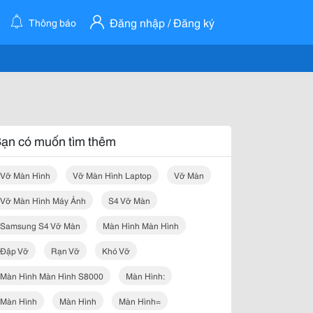
Đăng nhập / Đăng ký
Thông báo
ạn có muốn tìm thêm
Vỡ Màn Hình
Vỡ Màn Hình Laptop
Vỡ Màn
Vỡ Màn Hình Máy Ảnh
S4 Vỡ Màn
Samsung S4 Vỡ Màn
Màn Hình Màn Hình
Đập Vỡ
Rạn Vỡ
Khó Vỡ
Màn Hình Màn Hình S8000
Màn Hình:
Màn Hình
Màn Hình
Màn Hình=