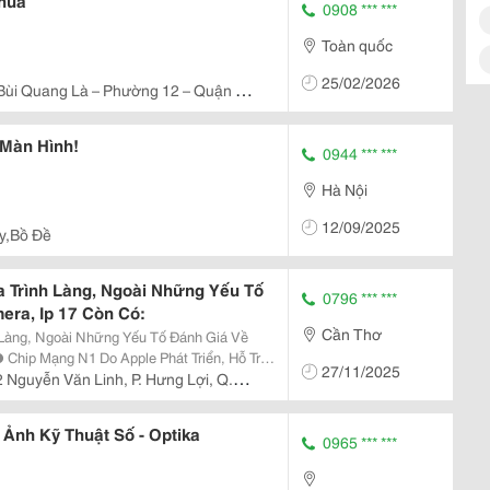
hua
0908 *** ***
Toàn quốc
25/02/2026
 Bùi Quang Là – Phường 12 – Quận Gò
Màn Hình!
0944 *** ***
Hà Nội
12/09/2025
y,Bồ Đề
 Trình Làng, Ngoài Những Yếu Tố
0796 *** ***
era, Ip 17 Còn Có:
Cần Thơ
 Làng, Ngoài Những Yếu Tố Đánh Giá Về
27/11/2025
, Ổn Định Hơn. ● Tính Năng Mie
 Nguyễn Văn Linh, P. Hưng Lợi, Q.
 Ảnh Kỹ Thuật Số - Optika
0965 *** ***