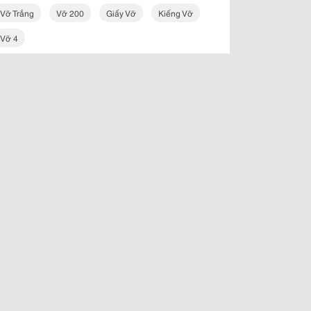
Vỡ Trắng
Vỡ 200
Giấy Vỡ
Kiếng Vỡ
Vỡ 4