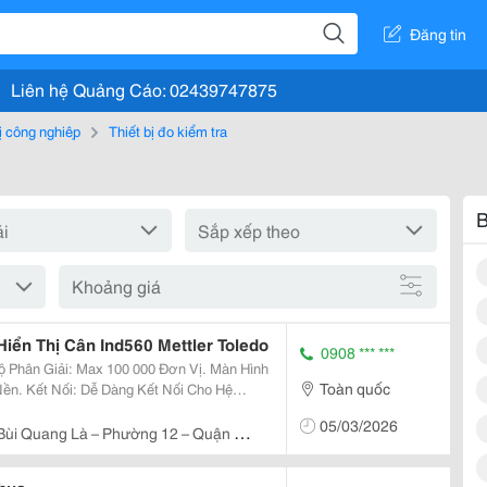
Đăng tin
Liên hệ Quảng Cáo: 02439747875
bị công nghiệp
Thiết bị đo kiểm tra
B
Khoảng giá
iển Thị Cân Ind560 Mettler Toledo
0908 *** ***
Toàn quốc
i Cho Hệ
 Hai Tiêu Chuẩn, Hệ Thông Điện Độc Lập
05/03/2026
 Bùi Quang Là – Phường 12 – Quận Gò