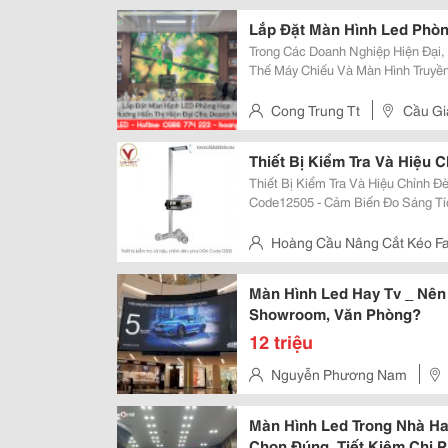
Hà Nội
Lắp Đặt Màn Hình Led Phò
Trong Các Doanh Nghiệp Hiện Đại
Thế Máy Chiếu Và Màn Hình Truyề
Kích Thước Linh Hoạt Và Độ Bền 
Hình Ảnh Rõ Ràng Ngay Cả Khi Bật
Cong Trung Tt
Cầu Gi
Thiết Bị Kiểm Tra Và Hiệu 
Thiết Bị Kiểm Tra Và Hiệu Chỉnh Đèn Pha 12505-L
Code12505 - Cảm Biến Đo Sáng Tích Hợp Trên Mainboard - Điều Chỉnh Bằng
Bàn Phím Và Màn Hình Hiển Thị Đơn Vị Lcd - Loại Đèn Hiệu 
Xenon, Led, Lowbeam,...
Hoàng Cầu Nâng Cắt Kéo Fa
H65 Dương Thị Giang, P.t
Màn Hình Led Hay Tv _ Nên
Showroom, Văn Phòng?
12 triệu
Nguyễn Phương Nam
Phường Định Công, Tp Hà Nội.
Màn Hình Led Trong Nhà Ha
Chọn Đúng, Tiết Kiệm Chi P