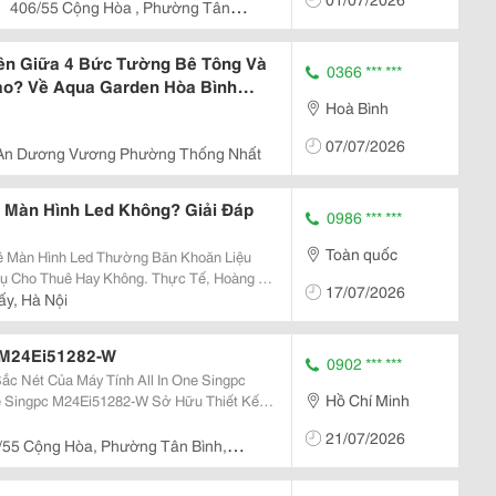
 Wacom...
406/55 Cộng Hòa , Phường Tân
Lên Giữa 4 Bức Tường Bê Tông Và
0366 *** ***
ao? Về Aqua Garden Hòa Bình
Hoà Bình
07/07/2026
An Dương Vương Phường Thống Nhất
 Màn Hình Led Không? Giải Đáp
0986 *** ***
Toàn quốc
ề Màn Hình Led Thường Băn Khoăn Liệu
ụ Cho Thuê Hay Không. Thực Tế, Hoàng Hà
17/07/2026
o Thuê Màn Hình Led Mà Tập Trung Vào Giải
ấy, Hà Nội
t Màn...
c M24Ei51282-W
0902 *** ***
Sắc Nét Của Máy Tính All In One Singpc
Hồ Chí Minh
hiều Không Gian Làm Việc. Màn Hình 23.8
21/07/2026
/55 Cộng Hòa, Phường Tân Bình,