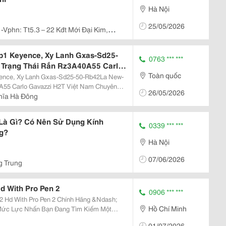
Hà Nội
25/05/2026
-Vphn: Tt5.3 – 22 Kđt Mới Đại Kim,
p1 Keyence, Xy Lanh Gxas-Sd25-
0763 *** ***
 Trạng Thái Rắn Rz3A40A55 Carlo
Toàn quốc
ence, Xy Lanh Gxas-Sd25-50-Rb42La New-
azzi H2T Việt Nam Chuyên
26/05/2026
Hóa Tại Việt Nam Thông Tin Liên
hĩa Hà Đông
Là Gì? Có Nên Sử Dụng Kính
0339 *** ***
g?
Hà Nội
07/06/2026
g Trung
d With Pro Pen 2
0906 *** ***
2 Hd With Pro Pen 2 Chính Hãng &Ndash;
Hồ Chí Minh
ạn Đang Tìm Kiếm Một
Phục Vụ Thiết Kế Đồ Họa, Minh Họa, Vẽ Kỹ
01/07/2026