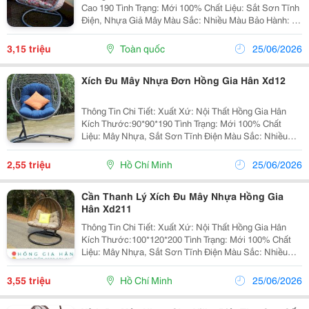
Cao 190 Tình Trạng: Mới 100% Chất Liệu: Sắt Sơn Tĩnh
Điện, Nhựa Giả Mây Màu Sắc: Nhiều Màu Bảo Hành: 12
Tháng Về Chúng Tôi Công Ty Nội Thất Hồng Gia Hân Là
Một Công Ty Chuyên: Cung...
3,15 triệu
Toàn quốc
25/06/2026
Xích Đu Mây Nhựa Đơn Hồng Gia Hân Xd12
Thông Tin Chi Tiết: Xuất Xứ: Nội Thất Hồng Gia Hân
Kích Thước:90*90*190 Tình Trạng: Mới 100% Chất
Liệu: Mây Nhựa, Sắt Sơn Tĩnh Điện Màu Sắc: Nhiều
Màu Bảo Hành: 12 Tháng Đặc Biệt Chúng Tôi Nhận Gia
Công Theo Mẫu Của Khách Hàng. Freesh
2,55 triệu
Hồ Chí Minh
25/06/2026
Cần Thanh Lý Xích Đu Mây Nhựa Hồng Gia
Hân Xd211
Thông Tin Chi Tiết: Xuất Xứ: Nội Thất Hồng Gia Hân
Kích Thước:100*120*200 Tình Trạng: Mới 100% Chất
Liệu: Mây Nhựa, Sắt Sơn Tĩnh Điện Màu Sắc: Nhiều
Màu Bảo Hành: 12 Tháng Đặc Biệt Chúng Tôi Nhận Gia
Công Theo Mẫu Của Khách Hàng. ...
3,55 triệu
Hồ Chí Minh
25/06/2026