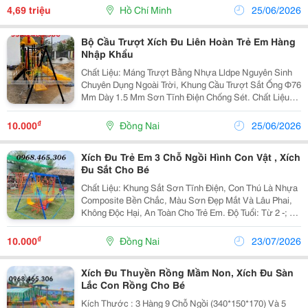
Mạc, Đơn Giản Nhưng Vẫn Vô Cùng Tinh Tế. Ghế Xích
4,69 triệu
Hồ Chí Minh
25/06/2026
Đu...
Bộ Cầu Trượt Xích Đu Liên Hoàn Trẻ Em Hàng
Nhập Khẩu
Chất Liệu: Máng Trượt Bằng Nhựa Lldpe Nguyên Sinh
Chuyên Dụng Ngoài Trời, Khung Cầu Trượt Sắt Ống Φ76
Mm Dày 1.5 Mm Sơn Tĩnh Điện Chống Sét. Chất Liệu
Nhựa Cao Cấp, Không Độc Hại, Chịu Được Tác Động
Của Thời Tiết (Nắng, Mưa). Khung Sắt Hoặc...
₫
10.000
Đồng Nai
25/06/2026
Xích Đu Trẻ Em 3 Chỗ Ngồi Hình Con Vật , Xích
Đu Sắt Cho Bé
Chất Liệu: Khung Sắt Sơn Tĩnh Điện, Con Thú Là Nhựa
Composite Bền Chắc, Màu Sơn Đẹp Mắt Và Lâu Phai,
Không Độc Hại, An Toàn Cho Trẻ Em. Độ Tuổi: Từ 2 -; 6
Tuổi. Bảo Hành: 12 Tháng. Xích Đu Mầm Non Là Sản
Phẩm Không Thể Thiếu Trong Khuôn Viên Vui Chơi...
₫
10.000
Đồng Nai
23/07/2026
Xích Đu Thuyền Rồng Mầm Non, Xích Đu Sàn
Lắc Con Rồng Cho Bé
Kích Thước : 3 Hàng 9 Chỗ Ngồi (340*150*170) Và 5