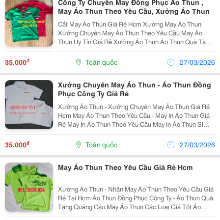
Công Ty Chuyên May Đồng Phục Áo Thun ,
May Áo Thun Theo Yêu Cầu, Xưởng Áo Thun
Cắt May Áo Thun Giá Rẻ Hcm Xưởng May Áo Thun
Xưởng Chuyên May Áo Thun Theo Yêu Cầu May Áo
Thun Uy Tín Giá Rẻ Xưởng Áo Thun Áo Thun Quà Tặng
Sự Kiện Các Laoij Địa Chỉ May Áo Thun Giá Rẻ Sài Gòn
Tham Khảo Thêm Tại:...
₫
35.000
Toàn quốc
27/03/2026
Xưởng Chuyên May Áo Thun - Áo Thun Đồng
Phục Công Ty Giá Rẻ
Xưởng Áo Thun - Xưởng Chuyên May Áo Thun Giá Rẻ
Hcm May Áo Thun Theo Yêu Cầu - May In Áo Thun Giá
Rẻ May In Áo Thun Theo Yêu Cầu May In Áo Thun Sl
Lớn Giá Rẻ Địa Chỉ Sản Xuất Áo Thun - May Áo Thun
Đồng Phục Giá Rẻ Hcm May Áo Thun Các L
₫
35.000
Toàn quốc
27/03/2026
May Áo Thun Theo Yêu Cầu Giá Rẻ Hcm
Xưởng Áo Thun - Nhận May Áo Thun Theo Yêu Cầu Giá
Rẻ Tại Hcm Áo Thun Đồng Phục Công Ty - Áo Thun Quà
Tặng Quảng Cáo May Áo Thun Các Loại Giá Tốt Áo
Thun Đồng Phục Quán Ăn Áo Thun Đồng Phục Quán