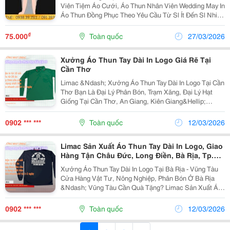
Viên Tiệm Áo Cưới, Áo Thun Nhân Viên Wedding May In
Áo Thun Đồng Phục Theo Yêu Cầu Từ Sl Ít Đến Sl Nhiều
Xưởng Áo Thun Xưởng Chuyên May In Áo Thun Theo
Yêu Cầu Áo Thun Quà Tặng Áo Thun...
₫
75.000
Toàn quốc
27/03/2026
Xưởng Áo Thun Tay Dài In Logo Giá Rẽ Tại
Cần Thơ
Limac &Ndash; Xưởng Áo Thun Tay Dài In Logo Tại Cần
Thơ Bạn Là Đại Lý Phân Bón, Trạm Xăng, Đại Lý Hạt
Giống Tại Cần Thơ, An Giang, Kiên Giang&Hellip;
Limac Nhận Làm Áo Thun Tay Dài In Logo, Giao Nhanh
Trong Khu Vực Đbscl. Lợi Ích: Che Nắn
0902 *** ***
Toàn quốc
12/03/2026
Limac Sản Xuất Áo Thun Tay Dài In Logo, Giao
Hàng Tận Châu Đức, Long Điền, Bà Rịa, Tp.
Vũng Tàu
Xưởng Áo Thun Tay Dài In Logo Tại Bà Rịa - Vũng Tàu
Cửa Hàng Vật Tư, Nông Nghiệp, Phân Bón Ở Bà Rịa
&Ndash; Vũng Tàu Cần Quà Tặng? Limac Sản Xuất Áo
Thun Tay Dài In Logo &Ndash; Giao Hàng Tận Châu
Đức, Long Điền, Bà Rịa, Tp. Vũng Tàu... ✔ Form...
0902 *** ***
Toàn quốc
12/03/2026