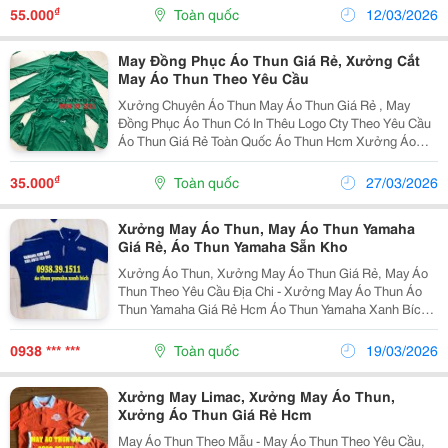
Chiều, Màu Vàng . ... Từ Chất Liệu Thun Cá Sấu...
₫
55.000
Toàn quốc
12/03/2026
May Đồng Phục Áo Thun Giá Rẻ, Xưởng Cắt
May Áo Thun Theo Yêu Cầu
Xưởng Chuyên Áo Thun May Áo Thun Giá Rẻ , May
Đồng Phục Áo Thun Có In Thêu Logo Cty Theo Yêu Cầu
Áo Thun Giá Rẻ Toàn Quốc Áo Thun Hcm Xưởng Áo
Thun May In Áo Thun Theo Yêu Cầu Nhận May Áo Thun
Giá Rẻ Tại Tphcm Hotline Hỗ Trợ 24/7
₫
35.000
Toàn quốc
27/03/2026
Xưởng May Áo Thun, May Áo Thun Yamaha
Giá Rẻ, Áo Thun Yamaha Sẵn Kho
Xưởng Áo Thun, Xưởng May Áo Thun Giá Rẻ, May Áo
Thun Theo Yêu Cầu Địa Chi - Xưởng May Áo Thun Áo
Thun Yamaha Giá Rẻ Hcm Áo Thun Yamaha Xanh Bích
Đồng Phục Áo Thun Yamaha Xưởng May Áo Thun Theo
Yêu Cầu May Áo Thun Quà Tặng Quảng Cáo
0938 *** ***
Toàn quốc
19/03/2026
Xưởng May Limac, Xưởng May Áo Thun,
Xưởng Áo Thun Giá Rẻ Hcm
May Áo Thun Theo Mẫu - May Áo Thun Theo Yêu Cầu,