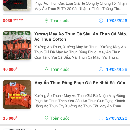
Phục Áo Thun Các Loại Giá Rẻ Công Ty Chung Tôi Nhận
May Áo Thun Sl Từ 20 Cái Nhận In Thêm Thông Tin
Công Ty Làm Đồng Phục Áo Thun Sl Ít Từ 5 Cái ( In Trên
Áo Có Sẵn Tại Cty ) Gồm Nhiều Màu Cho
0938 *** ***
Toàn quốc
19/03/2026
Xưởng May Áo Thun Cá Sấu, Áo Thun Cá Mập,
Áo Thun Cotton
Xưởng Áo Thun, Xưởng May Áo Thun - Xưởng May Áo
Thun Giá Rẻ May Áo Thun Đồng Phuc, May Áo Thun
Quà Tặng Vải Cá Sấu, Vải Thun Cá Mập, Vai Thun
Cotton Thun Cá Sấu Thun Cá Sấu (Lacoste) Là Loại
Thun Làm Bằng Cotton (Cũng Có Khi Dệt Bằng Vải
₫
40.000
Toàn quốc
19/03/2026
May Áo Thun Đồng Phục Giá Rẻ Nhất Sài Gòn
Xưởng Áo Thun - May Áo Thun Giá Rẻ Nhận May Đồng
Phục Áo Thun Theo Yêu Cầu Áo Thun Quà Tặng Khách
Hàng Áo Thun Cty Xưởng Áo Thun Cắt May Áo Thun
Đồng Phục Giá Rẻ Tại Tphcm May Áo Thun Theo Yêu
Cầu. May Áo Thun Quà Tặng Quảng Cáo Giá
₫
35.000
Toàn quốc
27/03/2026