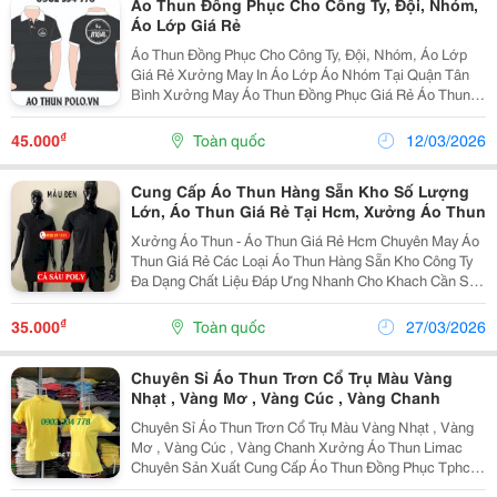
Áo Thun Đồng Phục Cho Công Ty, Đội, Nhóm,
Áo Lớp Giá Rẻ
Áo Thun Đồng Phục Cho Công Ty, Đội, Nhóm, Áo Lớp
Giá Rẻ Xưởng May In Áo Lớp Áo Nhóm Tại Quận Tân
Bình Xưởng May Áo Thun Đồng Phục Giá Rẻ Áo Thun
Đồng Phục Có Cổ Áo Đồng Phục Nhóm Mẫu Áo Thun
Đồng Phục Đẹp Nhất Xưởng Áo Thun...
₫
45.000
Toàn quốc
12/03/2026
Cung Cấp Áo Thun Hàng Sẵn Kho Số Lượng
Lớn, Áo Thun Giá Rẻ Tại Hcm, Xưởng Áo Thun
Xưởng Áo Thun - Áo Thun Giá Rẻ Hcm Chuyên May Áo
Thun Giá Rẻ Các Loại Áo Thun Hàng Sẵn Kho Công Ty
Đa Dạng Chất Liệu Đáp Ưng Nhanh Cho Khach Cần Sl
Từ 50-100 Cái, Muôn In Và Lấy Nhanh. Xưởng May Với
Nhiều Mẫu Áo Thun Hàng Sẵn Kho Hàng
₫
35.000
Toàn quốc
27/03/2026
Chuyên Sỉ Áo Thun Trơn Cổ Trụ Màu Vàng
Nhạt , Vàng Mơ , Vàng Cúc , Vàng Chanh
Chuyên Sỉ Áo Thun Trơn Cổ Trụ Màu Vàng Nhạt , Vàng
Mơ , Vàng Cúc , Vàng Chanh Xưởng Áo Thun Limac
Chuyên Sản Xuất Cung Cấp Áo Thun Đồng Phục Tphc.
... Áo Thun Trơn Cổ Trụ Cổ Bẻ Nam Nữ, Thun Cá Sấu 4