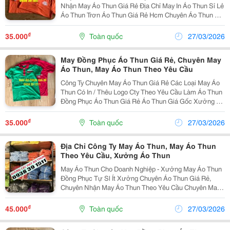
Nhận May Áo Thun Giá Rẻ Địa Chỉ May In Áo Thun Sỉ Lẻ
Áo Thun Trơn Áo Thun Giá Rẻ Hcm Chuyên Áo Thun Cty
Nhận May Áo Thun Có In Ấn Logo Cty Theo Yêu Cầu
Đơn Vị May Áo Thun May Ao...
₫
35.000
Toàn quốc
27/03/2026
May Đồng Phục Áo Thun Giá Rẻ, Chuyên May
Áo Thun, May Áo Thun Theo Yêu Cầu
Công Ty Chuyên May Áo Thun Giá Rẻ Các Loại May Áo
Thun Có In / Thêu Logo Cty Theo Yêu Cầu Làm Áo Thun
Đồng Phục Áo Thun Giá Rẻ Áo Thun Giá Gốc Xưởng Áo
Thun - Xưởng May Áo Thun May Áo Thun Đồng Phục
May Áo Thun Quà Tặng Quảng Cáo
₫
35.000
Toàn quốc
27/03/2026
Địa Chỉ Công Ty May Áo Thun, May Áo Thun
Theo Yêu Cầu, Xưởng Áo Thun
May Áo Thun Cho Doanh Nghiệp - Xưởng May Áo Thun
Đồng Phục Tự Sl Ít Xưởng Chuyên Áo Thun Giá Rẻ,
Chuyên Nhận May Áo Thun Theo Yêu Cầu Chuyên May
Áo Thun, Làm Áo Thun Đồng Phục Các Loại Áo Thun In
Thêu Logo Theo Yêu Cầu Đơn Vị Chuyên Áo Th
₫
45.000
Toàn quốc
27/03/2026