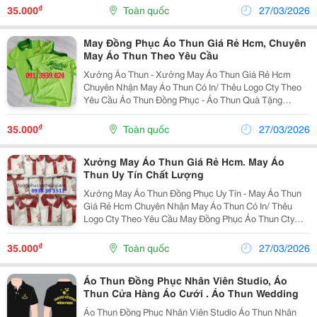
Cafe Áo Thun Nhóm - Áo Lớp - Áo Thun Clb
₫
35.000
Toàn quốc
27/03/2026
May Đồng Phục Áo Thun Giá Rẻ Hcm, Chuyên
May Áo Thun Theo Yêu Cầu
Xưởng Áo Thun - Xưởng May Áo Thun Giá Rẻ Hcm
Chuyên Nhận May Áo Thun Có In/ Thêu Logo Cty Theo
Yêu Cầu Áo Thun Đồng Phục - Áo Thun Quà Tặng
Quảng Cáo Giá Rẻ May In Áo Thun Theo Yêu Cầu Địa
Chỉ May Áo Thun May Áo Thun Giá Rẻ Hcm Tham...
₫
35.000
Toàn quốc
27/03/2026
Xưởng May Áo Thun Giá Rẻ Hcm. May Áo
Thun Uy Tín Chất Lượng
Xưởng May Áo Thun Đồng Phục Uy Tín - May Áo Thun
Giá Rẻ Hcm Chuyên Nhận May Áo Thun Có In/ Thêu
Logo Cty Theo Yêu Cầu May Đồng Phục Áo Thun Cty
Xưởng Áo Thun - Xưởng Chuyên May Áo Thun May In/
Thêu Áo Thun Đồng Phục Giá Rẻ Tại Hcm Tham...
₫
35.000
Toàn quốc
27/03/2026
Áo Thun Đồng Phục Nhân Viên Studio, Áo
Thun Cửa Hàng Áo Cưới . Áo Thun Wedding
Áo Thun Đồng Phục Nhân Viên Studio Áo Thun Nhân