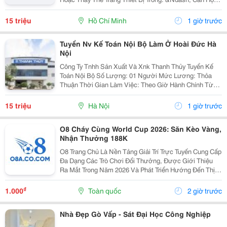
Dịch Vụ &Ndash; Nhà Trọ, Chung Cư Mini &Bull; Kiểm
Tra Và Xử Lý Sự Cố Phát Sinh...
15 triệu
Hồ Chí Minh
1 giờ trước
Tuyển Nv Kế Toán Nội Bộ Làm Ở Hoài Đức Hà
Nội
Công Ty Tnhh Sản Xuất Và Xnk Thanh Thủy Tuyển Kế
Toán Nội Bộ Số Lượng: 01 Người Mức Lương: Thỏa
Thuận Thời Gian Làm Việc: Theo Giờ Hành Chính Từ
Thứ 2 Đến Thứ 7. Nội Dung Công Việc: - Làm Hợp Đồng
Mua Bán, Tính Lương Nhân Viên, Hợp...
15 triệu
Hà Nội
1 giờ trước
O8 Cháy Cùng World Cup 2026: Săn Kèo Vàng,
Nhận Thưởng 188K
O8 Trang Chủ Là Nền Tảng Giải Trí Trực Tuyến Cung Cấp
Đa Dạng Các Trò Chơi Đổi Thưởng, Được Giới Thiệu
Ra Mắt Trong Năm 2026 Và Phát Triển Hướng Đến Thị
Trường Châu Á. Theo Thông Tin Từ Nền Tảng, O8 Hoạt
Động Theo Các Tiêu Chuẩn Áp Dụng Trong Lĩnh...
₫
1.000
Toàn quốc
2 giờ trước
Nhà Đẹp Gò Vấp - Sát Đại Học Công Nghiệp