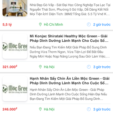
Nhà Đẹp Gò Vấp - Sát Đại Học Công Nghiệp Tọa Lạc Tại
Nguyễn Thái Sơn, Phường 5 Gò Vấp, Dễ Dàng Kết Nối
Mọi Tiện Ích! Diện Tích: 38M2 Tổng Giá: 5.5 Tỷ Vnđ Kết
Cấu: Nhà 1 Trệt 2 Lầu Kiên Cố, 3Pn, 3Wc, Ban Công,
Sân Thượng Thoáng Mát, Sẵn Sàng Dọn...
5,5 tỷ
Hồ Chí Minh
2 giờ trước
Mì Konjac Shirataki Healthy Mộc Green - Giải
Pháp Dinh Dưỡng Lành Mạnh Cho Cuộc Sống
Hiện Đại
Nếu Bạn Đang Tìm Kiếm Một Giải Pháp Bổ Sung Dinh
Dưỡng Vừa Thơm Ngon, Vừa Tiện Lợi Để Bắt Đầu
Ngày Mới Hoặc Nạp Năng Lượng Sau Giờ Làm Việc,
Thì Mì Konjac Shirataki Healthy Mộc Green Chính Là
Lựa Chọn Hoàn Hảo. Vì Sao Nên Lựa Chọn Mì Konjac...
₫
321.000
Hà Nội
3 giờ trước
Hạnh Nhân Sấy Chín Ăn Liền Mộc Green - Giải
Pháp Dinh Dưỡng Lành Mạnh Cho Cuộc Sống
Hiện Đại
Hạnh Nhân Sấy Chín Ăn Liền Mộc Green - Giải Pháp
Dinh Dưỡng Lành Mạnh Cho Cuộc Sống Hiện Đại Nếu
Bạn Đang Tìm Kiếm Một Giải Pháp Bổ Sung Dinh
Dưỡng Vừa Thơm Ngon, Vừa Tiện Lợi Để Bắt Đầu
Ngày Mới Hoặc Nạp Năng Lượng Sau Giờ Làm Việc,
₫
246.000
Hà Nội
3 giờ trước
Thì Hạnh Nhân...