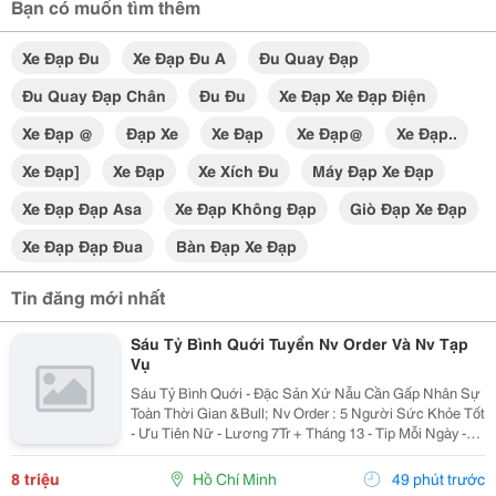
Bạn có muốn tìm thêm
Xe Đạp Đu
Xe Đạp Đu A
Đu Quay Đạp
Đu Quay Đạp Chân
Đu Đu
Xe Đạp Xe Đạp Điện
Xe Đạp @
Đạp Xe
Xe Đạp
Xe Đạp@
Xe Đạp..
Xe Đạp]
Xe Đạp
Xe Xích Đu
Máy Đạp Xe Đạp
Xe Đạp Đạp Asa
Xe Đạp Không Đạp
Giò Đạp Xe Đạp
Xe Đạp Đạp Đua
Bàn Đạp Xe Đạp
Tin đăng mới nhất
Sáu Tỷ Bình Quới Tuyển Nv Order Và Nv Tạp
Vụ
Sáu Tỷ Bình Quới - Đặc Sản Xứ Nẫu Cần Gấp Nhân Sự
Toàn Thời Gian &Bull; Nv Order : 5 Người Sức Khỏe Tốt
- Ưu Tiên Nữ - Lương 7Tr + Tháng 13 - Tip Mỗi Ngày -
Có Ca Suốt Hoặc Ca Gãy - Tháng 2 Ngày Off - Lễ X 2 -
Được Nghỉ Tết Nđ ...
8 triệu
Hồ Chí Minh
49 phút trước