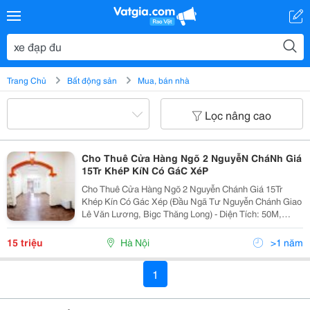
Trang Chủ
Bất động sản
Mua, bán nhà
Lọc nâng cao
Cho Thuê Cửa Hàng Ngõ 2 NguyễN CháNh Giá
15Tr KhéP KíN Có GáC XéP
Cho Thuê Cửa Hàng Ngõ 2 Nguyễn Chánh Giá 15Tr
Khép Kín Có Gác Xép (Đầu Ngã Tư Nguyễn Chánh Giao
Lê Văn Lương, Bigc Thăng Long) - Diện Tích: 50M,
Khép Kín, Rộng Rãi Có Gác Xép 20M&Sup2;. - Nội Thất
Có : Nl + Đh + Tủ Lạnh - Khoá Vân Tay,...
15 triệu
Hà Nội
>1 năm
1