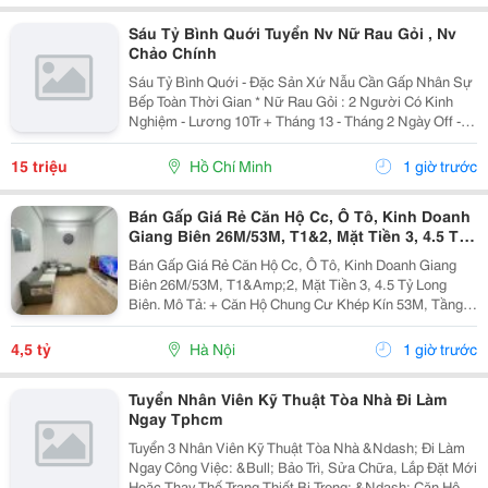
Sáu Tỷ Bình Quới Tuyển Nv Nữ Rau Gỏi , Nv
Chảo Chính
Sáu Tỷ Bình Quới - Đặc Sản Xứ Nẫu Cần Gấp Nhân Sự
Bếp Toàn Thời Gian * Nữ Rau Gỏi : 2 Người Có Kinh
Nghiệm - Lương 10Tr + Tháng 13 - Tháng 2 Ngày Off -
Lễ X 2 - Được Nghỉ Tết Nđ * Chảo Chính : 2 Người Có
Kinh Nghiệm + Sức Khỏe Tốt...
15 triệu
Hồ Chí Minh
1 giờ trước
Bán Gấp Giá Rẻ Căn Hộ Cc, Ô Tô, Kinh Doanh
Giang Biên 26M/53M, T1&2, Mặt Tiền 3, 4.5 Tỷ
Long Biên.
Bán Gấp Giá Rẻ Căn Hộ Cc, Ô Tô, Kinh Doanh Giang
Biên 26M/53M, T1&Amp;2, Mặt Tiền 3, 4.5 Tỷ Long
Biên. Mô Tả: + Căn Hộ Chung Cư Khép Kín 53M, Tầng 1
Và 2 Đế Căn Hộ Chung Cư, Đất Sổ Đỏ Lâu Dài. + Kinh
Doanh Bất Chấp Các Loại Hình, Quỹ Đất Rộng...
4,5 tỷ
Hà Nội
1 giờ trước
Tuyển Nhân Viên Kỹ Thuật Tòa Nhà Đi Làm
Ngay Tphcm
Tuyển 3 Nhân Viên Kỹ Thuật Tòa Nhà &Ndash; Đi Làm
Ngay Công Việc: &Bull; Bảo Trì, Sửa Chữa, Lắp Đặt Mới
Hoặc Thay Thế Trang Thiết Bị Trong: &Ndash; Căn Hộ