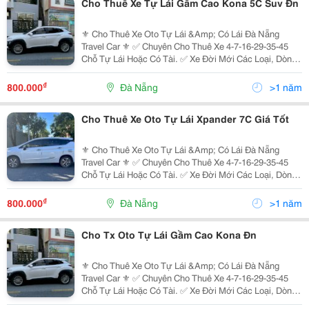
Cho Thuê Xe Tự Lái Gầm Cao Kona 5C Suv Đn
⚜️ Cho Thuê Xe Oto Tự Lái &Amp; Có Lái Đà Nẵng
Travel Car ⚜️ ✅ Chuyên Cho Thuê Xe 4-7-16-29-35-45
Chỗ Tự Lái Hoặc Có Tài. ✅ Xe Đời Mới Các Loại, Dòng
Xe Chất Lượng Cao: ̂̃ : I10, Nissan Almera, Mazda 2 3 6,
Accent, Mazda Cx5, Kona, Sonet,...
₫
800.000
Đà Nẵng
>1 năm
Cho Thuê Xe Oto Tự Lái Xpander 7C Giá Tốt
⚜️ Cho Thuê Xe Oto Tự Lái &Amp; Có Lái Đà Nẵng
Travel Car ⚜️ ✅ Chuyên Cho Thuê Xe 4-7-16-29-35-45
Chỗ Tự Lái Hoặc Có Tài. ✅ Xe Đời Mới Các Loại, Dòng
Xe Chất Lượng Cao: ̂̃ : I10, Nissan Almera, Mazda 2 3 6,
Accent, Mazda Cx5, Kona, Sonet,...
₫
800.000
Đà Nẵng
>1 năm
Cho Tx Oto Tự Lái Gầm Cao Kona Đn
⚜️ Cho Thuê Xe Oto Tự Lái &Amp; Có Lái Đà Nẵng
Travel Car ⚜️ ✅ Chuyên Cho Thuê Xe 4-7-16-29-35-45
Chỗ Tự Lái Hoặc Có Tài. ✅ Xe Đời Mới Các Loại, Dòng
Xe Chất Lượng Cao: ̂̃ : I10, Nissan Almera, Mazda 2 3 6,