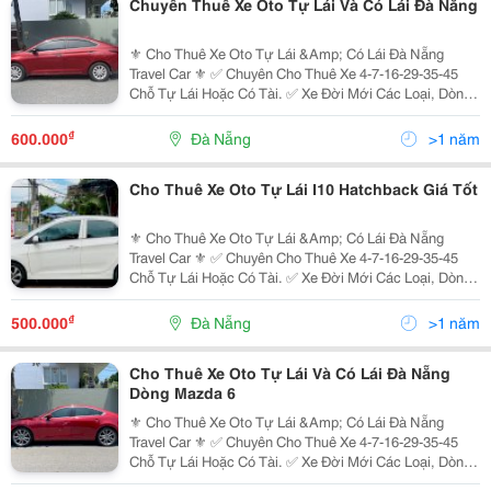
Chuyên Thuê Xe Oto Tự Lái Và Có Lái Đà Nẵng
⚜️ Cho Thuê Xe Oto Tự Lái &Amp; Có Lái Đà Nẵng
Travel Car ⚜️ ✅ Chuyên Cho Thuê Xe 4-7-16-29-35-45
Chỗ Tự Lái Hoặc Có Tài. ✅ Xe Đời Mới Các Loại, Dòng
Xe Chất Lượng Cao: ̂̃ : I10, Nissan Almera, Mazda 2 3 6,
Accent, Mazda Cx5, Kona, Sonet,...
₫
600.000
Đà Nẵng
>1 năm
Cho Thuê Xe Oto Tự Lái I10 Hatchback Giá Tốt
⚜️ Cho Thuê Xe Oto Tự Lái &Amp; Có Lái Đà Nẵng
Travel Car ⚜️ ✅ Chuyên Cho Thuê Xe 4-7-16-29-35-45
Chỗ Tự Lái Hoặc Có Tài. ✅ Xe Đời Mới Các Loại, Dòng
Xe Chất Lượng Cao: ̂̃ : I10, Nissan Almera, Mazda 2 3 6,
Accent, Mazda Cx5, Kona, Sonet,...
₫
500.000
Đà Nẵng
>1 năm
Cho Thuê Xe Oto Tự Lái Và Có Lái Đà Nẵng
Dòng Mazda 6
⚜️ Cho Thuê Xe Oto Tự Lái &Amp; Có Lái Đà Nẵng
Travel Car ⚜️ ✅ Chuyên Cho Thuê Xe 4-7-16-29-35-45
Chỗ Tự Lái Hoặc Có Tài. ✅ Xe Đời Mới Các Loại, Dòng
Xe Chất Lượng Cao: ̂̃ : I10, Nissan Almera, Mazda 2 3 6,