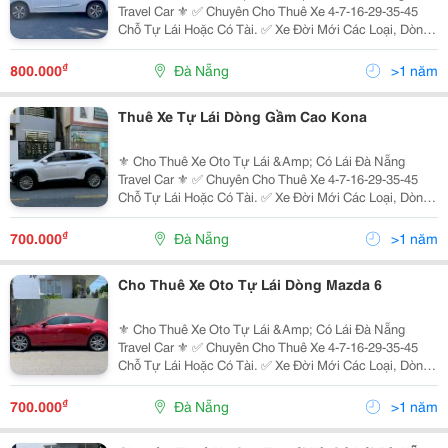
Travel Car ⚜️ ✅ Chuyên Cho Thuê Xe 4-7-16-29-35-45
Chỗ Tự Lái Hoặc Có Tài. ✅ Xe Đời Mới Các Loại, Dòng
Xe Chất Lượng Cao: ̂̃ : I10, Nissan Almera, Mazda 2 3 6,
Accent, Mazda Cx5, Kona, Sonet,...
₫
800.000
Đà Nẵng
>1 năm
Thuê Xe Tự Lái Dòng Gầm Cao Kona
⚜️ Cho Thuê Xe Oto Tự Lái &Amp; Có Lái Đà Nẵng
Travel Car ⚜️ ✅ Chuyên Cho Thuê Xe 4-7-16-29-35-45
Chỗ Tự Lái Hoặc Có Tài. ✅ Xe Đời Mới Các Loại, Dòng
Xe Chất Lượng Cao: ̂̃ : I10, Nissan Almera, Mazda 2 3 6,
Accent, Mazda Cx5, Kona, Sonet,...
₫
700.000
Đà Nẵng
>1 năm
Cho Thuê Xe Oto Tự Lái Dòng Mazda 6
⚜️ Cho Thuê Xe Oto Tự Lái &Amp; Có Lái Đà Nẵng
Travel Car ⚜️ ✅ Chuyên Cho Thuê Xe 4-7-16-29-35-45
Chỗ Tự Lái Hoặc Có Tài. ✅ Xe Đời Mới Các Loại, Dòng
Xe Chất Lượng Cao: ̂̃ : I10, Nissan Almera, Mazda 2 3 6,
Accent, Mazda Cx5, Kona, Sonet,...
₫
700.000
Đà Nẵng
>1 năm