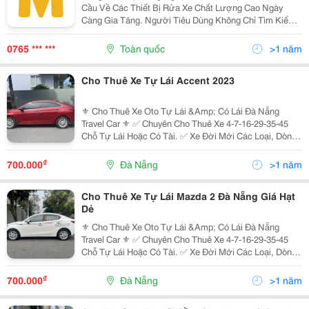
Cầu Về Các Thiết Bị Rửa Xe Chất Lượng Cao Ngày
Càng Gia Tăng. Người Tiêu Dùng Không Chỉ Tìm Kiếm
Một Chiếc Máy Rửa Xe Thông Thường, Mà Còn Mong
Muốn Một Sản Phẩm Hiện Đại, Tiết Kiệm Nước, Tiết
0765 *** ***
Toàn quốc
>1 năm
Kiệm...
Cho Thuê Xe Tự Lái Accent 2023
⚜️ Cho Thuê Xe Oto Tự Lái &Amp; Có Lái Đà Nẵng
Travel Car ⚜️ ✅ Chuyên Cho Thuê Xe 4-7-16-29-35-45
Chỗ Tự Lái Hoặc Có Tài. ✅ Xe Đời Mới Các Loại, Dòng
Xe Chất Lượng Cao: ̂̃ : I10, Nissan Almera, Mazda 2 3 6,
Accent, Mazda Cx5, Kona, Sonet,...
₫
700.000
Đà Nẵng
>1 năm
Cho Thuê Xe Tự Lái Mazda 2 Đà Nẵng Giá Hạt
Dẻ
⚜️ Cho Thuê Xe Oto Tự Lái &Amp; Có Lái Đà Nẵng
Travel Car ⚜️ ✅ Chuyên Cho Thuê Xe 4-7-16-29-35-45
Chỗ Tự Lái Hoặc Có Tài. ✅ Xe Đời Mới Các Loại, Dòng
Xe Chất Lượng Cao: ̂̃ : I10, Nissan Almera, Mazda 2 3 6,
Accent, Mazda Cx5, Kona, Sonet,...
₫
700.000
Đà Nẵng
>1 năm