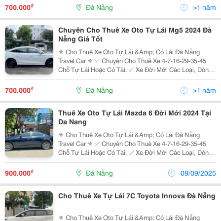
Accent, Mazda Cx5, Kona, Sonet,...
₫
700.000
Đà Nẵng
>1 năm
Chuyên Cho Thuê Xe Oto Tự Lái Mg5 2024 Đà
Nẵng Giá Tốt
⚜️ Cho Thuê Xe Oto Tự Lái &Amp; Có Lái Đà Nẵng
Travel Car ⚜️ ✅ Chuyên Cho Thuê Xe 4-7-16-29-35-45
Chỗ Tự Lái Hoặc Có Tài. ✅ Xe Đời Mới Các Loại, Dòng
Xe Chất Lượng Cao: ̂̃ : I10, Nissan Almera, Mazda 2 3 6,
Accent, Mazda Cx5, Kona, Sonet,...
₫
700.000
Đà Nẵng
>1 năm
Thuê Xe Oto Tự Lái Mazda 6 Đời Mới 2024 Tại
Da Nang
⚜️ Cho Thuê Xe Oto Tự Lái &Amp; Có Lái Đà Nẵng
Travel Car ⚜️ ✅ Chuyên Cho Thuê Xe 4-7-16-29-35-45
Chỗ Tự Lái Hoặc Có Tài. ✅ Xe Đời Mới Các Loại, Dòng
Xe Chất Lượng Cao: ̂̃ : I10, Nissan Almera, Mazda 2 3 6,
Accent, Mazda Cx5, Kona, Sonet,...
₫
900.000
Đà Nẵng
09/09/2025
Cho Thuê Xe Tự Lái 7C Toyota Innova Đà Nẵng
⚜️ Cho Thuê Xe Oto Tự Lái &Amp; Có Lái Đà Nẵng