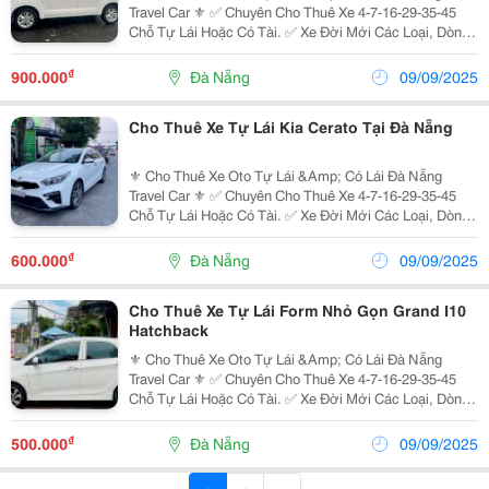
Travel Car ⚜️ ✅ Chuyên Cho Thuê Xe 4-7-16-29-35-45
Chỗ Tự Lái Hoặc Có Tài. ✅ Xe Đời Mới Các Loại, Dòng
Xe Chất Lượng Cao: ̂̃ : I10, Nissan Almera, Mazda 2 3 6,
Accent, Mazda Cx5, Kona, Sonet,...
₫
900.000
Đà Nẵng
09/09/2025
Cho Thuê Xe Tự Lái Kia Cerato Tại Đà Nẵng
⚜️ Cho Thuê Xe Oto Tự Lái &Amp; Có Lái Đà Nẵng
Travel Car ⚜️ ✅ Chuyên Cho Thuê Xe 4-7-16-29-35-45
Chỗ Tự Lái Hoặc Có Tài. ✅ Xe Đời Mới Các Loại, Dòng
Xe Chất Lượng Cao: ̂̃ : I10, Nissan Almera, Mazda 2 3 6,
Accent, Mazda Cx5, Kona, Sonet,...
₫
600.000
Đà Nẵng
09/09/2025
Cho Thuê Xe Tự Lái Form Nhỏ Gọn Grand I10
Hatchback
⚜️ Cho Thuê Xe Oto Tự Lái &Amp; Có Lái Đà Nẵng
Travel Car ⚜️ ✅ Chuyên Cho Thuê Xe 4-7-16-29-35-45
Chỗ Tự Lái Hoặc Có Tài. ✅ Xe Đời Mới Các Loại, Dòng
Xe Chất Lượng Cao: ̂̃ : I10, Nissan Almera, Mazda 2 3 6,
Accent, Mazda Cx5, Kona, Sonet,...
₫
500.000
Đà Nẵng
09/09/2025