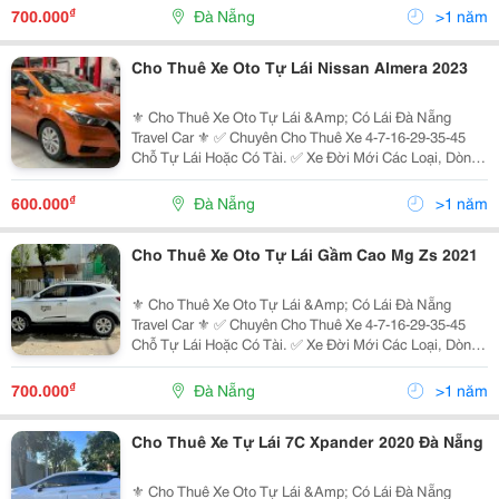
Accent, Mazda Cx5, Kona, Sonet,...
₫
700.000
Đà Nẵng
>1 năm
Cho Thuê Xe Oto Tự Lái Nissan Almera 2023
⚜️ Cho Thuê Xe Oto Tự Lái &Amp; Có Lái Đà Nẵng
Travel Car ⚜️ ✅ Chuyên Cho Thuê Xe 4-7-16-29-35-45
Chỗ Tự Lái Hoặc Có Tài. ✅ Xe Đời Mới Các Loại, Dòng
Xe Chất Lượng Cao: ̂̃ : I10, Nissan Almera, Mazda 2 3 6,
Accent, Mazda Cx5, Kona, Sonet,...
₫
600.000
Đà Nẵng
>1 năm
Cho Thuê Xe Oto Tự Lái Gầm Cao Mg Zs 2021
⚜️ Cho Thuê Xe Oto Tự Lái &Amp; Có Lái Đà Nẵng
Travel Car ⚜️ ✅ Chuyên Cho Thuê Xe 4-7-16-29-35-45
Chỗ Tự Lái Hoặc Có Tài. ✅ Xe Đời Mới Các Loại, Dòng
Xe Chất Lượng Cao: ̂̃ : I10, Nissan Almera, Mazda 2 3 6,
Accent, Mazda Cx5, Kona, Sonet,...
₫
700.000
Đà Nẵng
>1 năm
Cho Thuê Xe Tự Lái 7C Xpander 2020 Đà Nẵng
⚜️ Cho Thuê Xe Oto Tự Lái &Amp; Có Lái Đà Nẵng