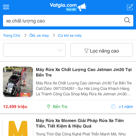
Trang Chủ
Ôtô, xe máy
Cơ khí xe máy
Lọc nâng cao
Máy Rửa Xe Chất Lượng Cao Jetman Jm30 Tại
Bến Tre
Máy Rửa Xe Chất Lượng Cao Jetman Jm30 Tại Bến Tre
Call/Zalo: 0971234261 - Sự Hài Lòng Của Khách Hàng
Là Thành Công Của Shop Máy Rửa Xe Jetman Jm30
Giúp Loại Bỏ Các Vết Bẩn Cứng Đầu Trên Các Bề Mặt
Khác Nhau Như Sân Vườn, Gara Ô Tô, Xe Máy, Nhà...
12,499 triệu
Bến Tre
>1 năm
Máy Rửa Xe Momen Giải Pháp Rửa Xe Tiên
Tiến, Tiết Kiệm & Hiệu Quả
Trong Thời Đại Công Nghệ Phát Triển Mạnh Mẽ, Nhu