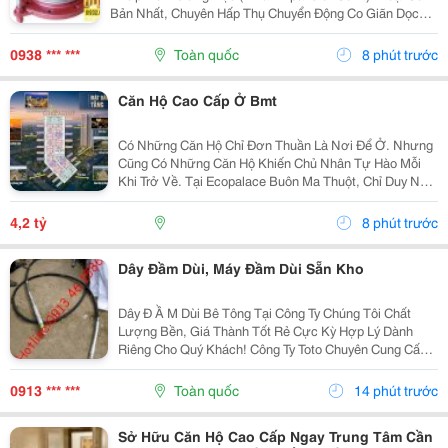
Co
Bản Nhất, Chuyên Hấp Thụ Chuyển Động Co Giãn Dọc
Giãn|Khopgiannoinox|Khopnoimem|Khopnoime
Theo Trục Thẳng Của Đường Ống. Khớp Nối Góc
(Angular Expansion Joint) : Cho Phép Bẻ Góc Hoặc...
0938 *** ***
Toàn quốc
8 phút trước
Căn Hộ Cao Cấp Ở Bmt
Có Những Căn Hộ Chỉ Đơn Thuần Là Nơi Để Ở. Nhưng
Cũng Có Những Căn Hộ Khiến Chủ Nhân Tự Hào Mỗi
Khi Trở Về. Tại Ecopalace Buôn Ma Thuột, Chỉ Duy Nhất
Tầng 3A Sở Hữu Dòng Căn Hộ Sân Vườn Hồ Bơi
&Ndash; Sản Phẩm Hiếm Có, Gần Như Không Có
4,2 tỷ
8 phút trước
Phiên...
Dây Đầm Dùi, Máy Đầm Dùi Sẵn Kho
Dây Đ Ầ M Dùi Bê Tông Tại Công Ty Chúng Tôi Chất
Lượng Bền, Giá Thành Tốt Rẻ Cực Kỳ Hợp Lý Dành
Riêng Cho Quý Khách! Công Ty Toto Chuyên Cung Cấp
Các Máy Móc Và Linh Phụ Kiện Đi Kèm Phục Vụ Ngành
Xây Dựng Hàng Đầu Tại Thị Trường Việt Nam Như: Dây
0913 *** ***
Toàn quốc
14 phút trước
Đ Ầ...
Sở Hữu Căn Hộ Cao Cấp Ngay Trung Tâm Cần