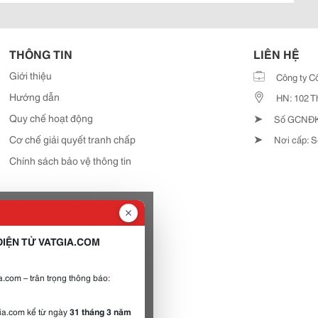
THÔNG TIN
LIÊN HỆ
Giới thiệu
Công ty C
Hướng dẫn
HN: 102 T
➤
Quy chế hoạt động
Số GCNĐKD
➤
Cơ chế giải quyết tranh chấp
Nơi cấp: S
Chính sách bảo vệ thông tin
IỆN TỬ VATGIA.COM
.com – trân trọng thông báo:
gia.com kể từ ngày
31 tháng 3 năm